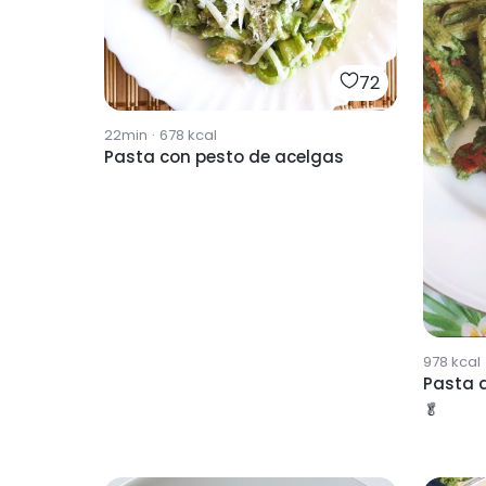
72
22min
·
678
kcal
Pasta con pesto de acelgas
978
kcal
Pasta a
🥬