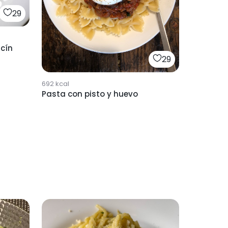
29
cín
29
692
kcal
Pasta con pisto y huevo