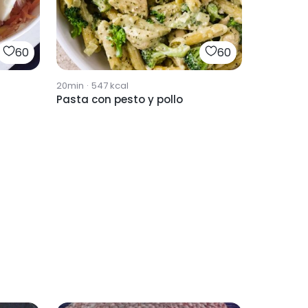
60
60
20min
·
547
kcal
Pasta con pesto y pollo