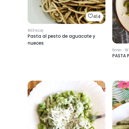
414
903
kcal
Pasta al pesto de aguacate y
nueces
5min
·
19
PASTA 