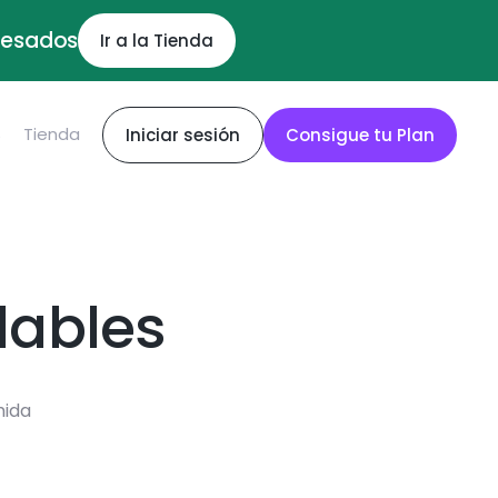
ocesados
Ir a la Tienda
S
Tienda
Iniciar sesión
Consigue tu Plan
dables
mida