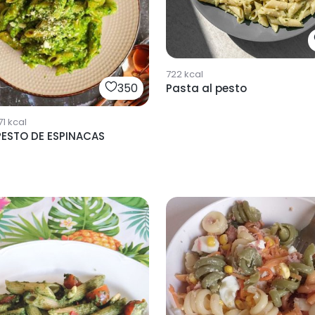
722
kcal
350
Pasta al pesto
71
kcal
PESTO DE ESPINACAS