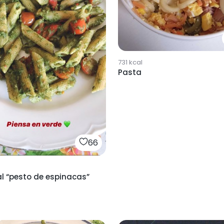
731
kcal
Pasta
66
l “pesto de espinacas”