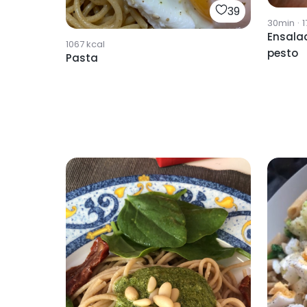
39
30min
·
1
Ensalad
1067
kcal
pesto
Pasta