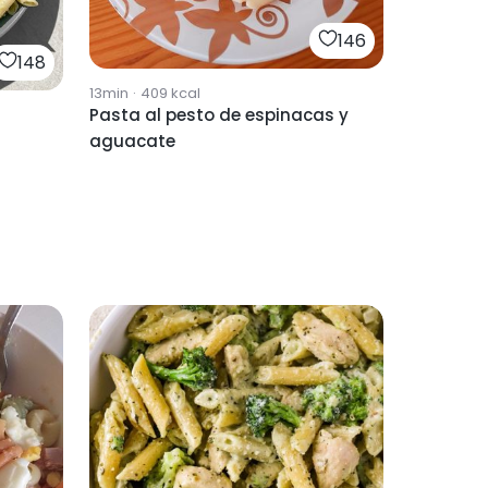
146
148
13min
·
409
kcal
Pasta al pesto de espinacas y
aguacate