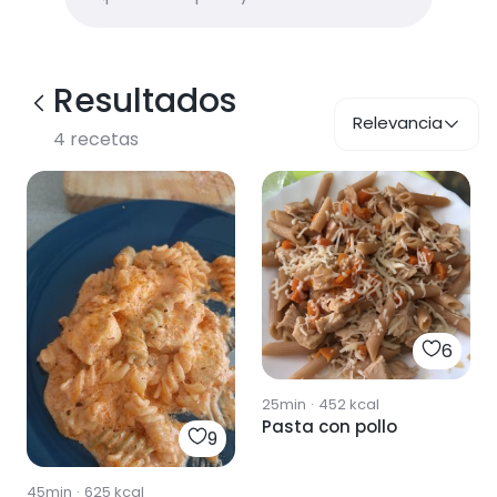
Resultados
Relevancia
4
recetas
6
25min
·
452
kcal
Pasta con pollo
9
45min
·
625
kcal