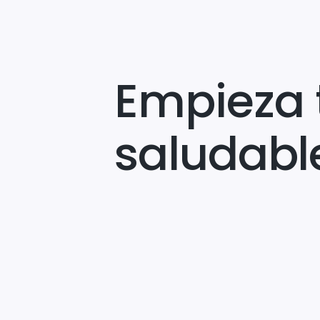
Empieza 
saludabl