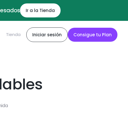
ocesados
Ir a la Tienda
S
Tienda
Iniciar sesión
Consigue tu Plan
dables
mida