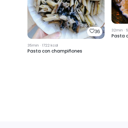
32min
·
5
36
Pasta 
35min
·
1722
kcal
Pasta con champiñones