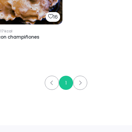
16
17
kcal
con champiñones
1