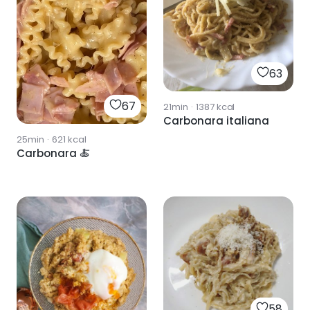
63
67
21min
·
1387
kcal
Carbonara italiana
25min
·
621
kcal
Carbonara 🍝
58