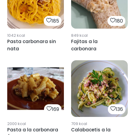
185
180
1042
kcal
849
kcal
Pasta carbonara sin
Fajitas a la
nata
carbonara
169
136
2000
kcal
709
kcal
Pasta a la carbonara
Calabacetis a la