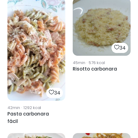
34
45min
·
576
kcal
Risotto carbonara
34
42min
·
1292
kcal
Pasta carbonara
fácil