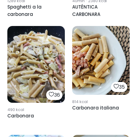
1289
kcal
40min
·
2380
kcal
Spaghetti a la
AUTÉNTICA
carbonara
CARBONARA
35
36
814
kcal
Carbonara italiana
490
kcal
Carbonara