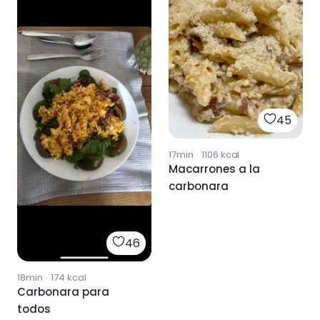
45
17min
·
1106
kcal
Macarrones a la
carbonara
46
18min
·
174
kcal
Carbonara para
todos