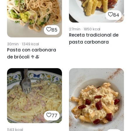
84
27min
·
1850
kcal
85
Receta tradicional de
pasta carbonara
30min
·
1349
kcal
Pasta con carbonara
de brócoli 🥦🍝
77
1143
kcal