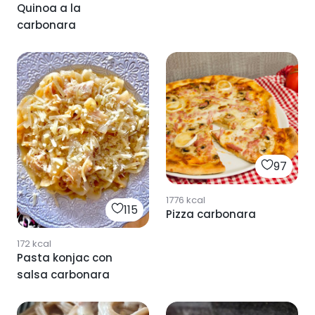
Quinoa a la
carbonara
97
1776
kcal
115
Pizza carbonara
172
kcal
Pasta konjac con
salsa carbonara