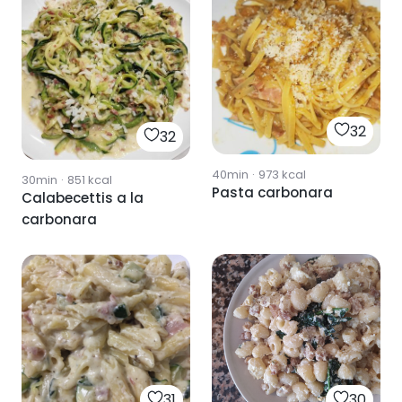
32
32
40min
·
973
kcal
30min
·
851
kcal
Pasta carbonara
Calabecettis a la
carbonara
31
30