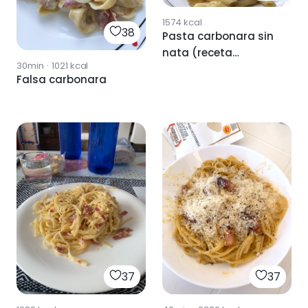
1574
kcal
38
Pasta carbonara sin
nata (receta
30min
·
1021
kcal
original)
Falsa carbonara
37
37