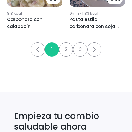
813
kcal
9min
·
1133
kcal
Carbonara con
Pasta estilo
calabacín
carbonara con soja y
kalé
1
2
3
Empieza tu cambio
saludable ahora