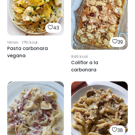
43
39
14min
·
1751
kcal
Pasta carbonara
vegana
846
kcal
Coliflor a la
carbonara
38