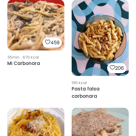
459
35min
·
670
kcal
Mi Carbonara
206
195
kcal
Pasta falsa
carbonara