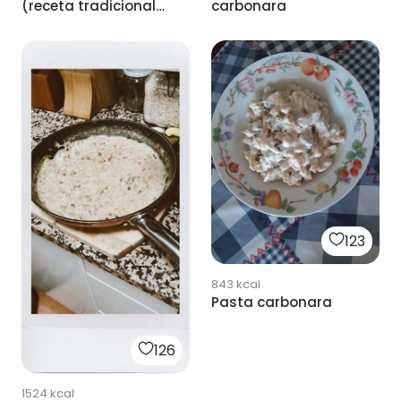
(receta tradicional
carbonara
italiana)
123
843
kcal
Pasta carbonara
126
1524
kcal