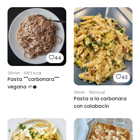
44
25min
·
1063
kcal
43
Pasta """carbonara"""
vegana 🌱🥥
13min
·
760
kcal
Pasta a la carbonara
con calabacín