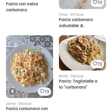
73
Pasta con salsa
carbonara
17min
·
377
kcal
Pasta carbonara
saludable 🍝.
72
16min
·
139
kcal
Pasta: Tagliatelle a
la "carbonara"
73
20min
·
610
kcal
Pasta carbonara con