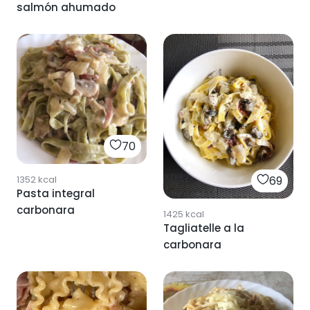
salmón ahumado
70
1352
kcal
69
Pasta integral
carbonara
1425
kcal
Tagliatelle a la
carbonara