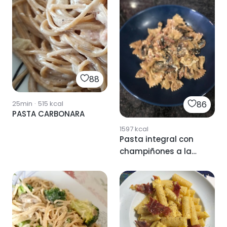
88
86
25min
·
515
kcal
PASTA CARBONARA
1597
kcal
Pasta integral con
champiñones a la
carbonara