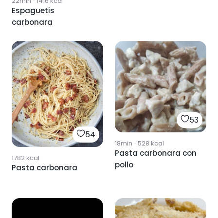
22min
·
1416
kcal
Espaguetis
carbonara
53
54
18min
·
528
kcal
Pasta carbonara con
1782
kcal
pollo
Pasta carbonara