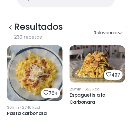
Resultados
Relevancia
230
recetas
497
25min
·
553
kcal
764
Espaguetis a la
Carbonara
30min
·
2740
kcal
Pasta carbonara