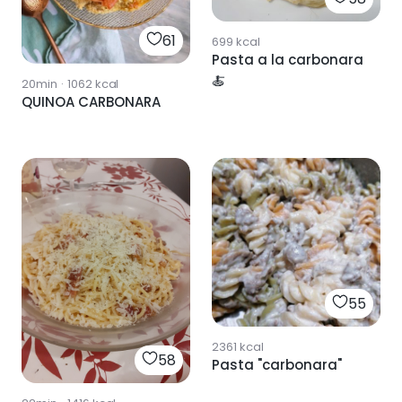
61
699
kcal
Pasta a la carbonara
🍝
20min
·
1062
kcal
QUINOA CARBONARA
55
2361
kcal
58
Pasta "carbonara"