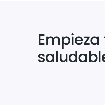
Empieza 
saludabl