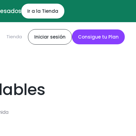
ocesados
Ir a la Tienda
S
Tienda
Iniciar sesión
Consigue tu Plan
dables
mida