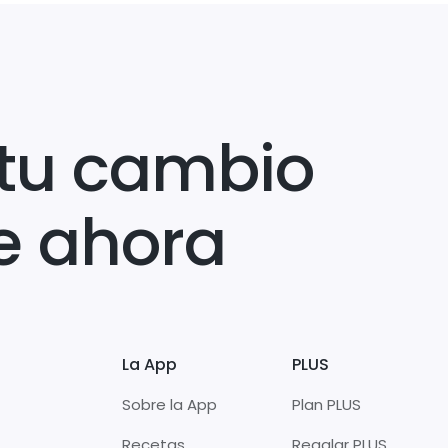
tu cambio
e ahora
La App
PLUS
Sobre la App
Plan PLUS
Recetas
Regalar PLUS