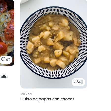
42
ella
40
791
kcal
Guiso de papas con chocos