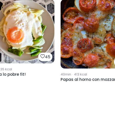
45
835
kcal
 lo pobre fit!
40min
·
413
kcal
Papas al horno con mozzar