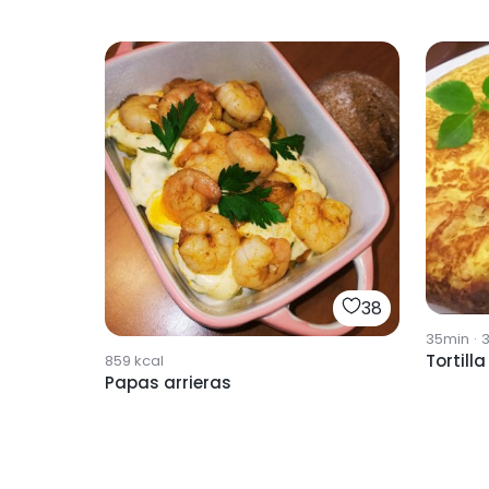
38
35min
·
Tortill
859
kcal
Papas arrieras