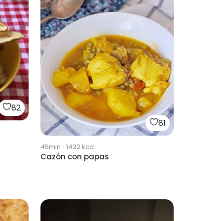
82
81
45min
·
1432
kcal
Cazón con papas