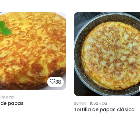
38
388
kcal
a de papas
60min
·
1062
kcal
Tortilla de papas clásica