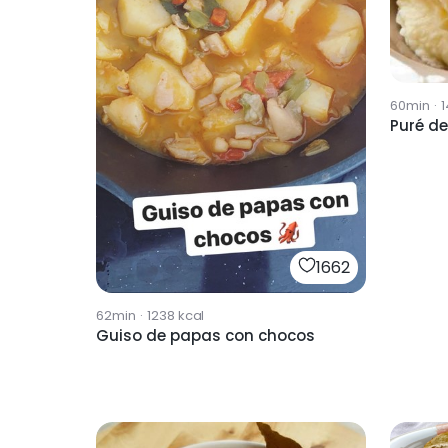
60min
·
1
Puré d
1662
62min
·
1238
kcal
Guiso de papas con chocos