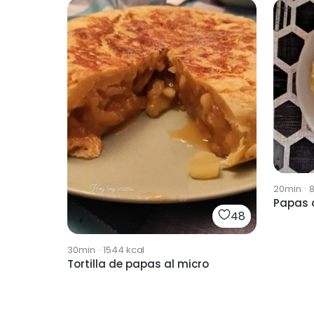
20min
·
Papas a
48
30min
·
1544
kcal
Tortilla de papas al micro