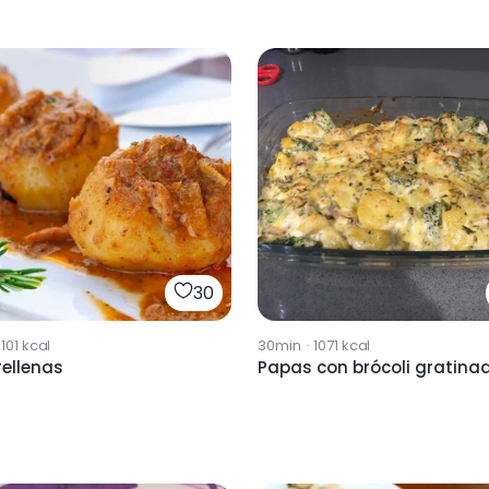
30
101
kcal
30min
·
1071
kcal
ellenas
Papas con brócoli gratina