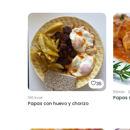
36
50min
·
2
Papas r
1110
kcal
Papas con huevo y chorizo