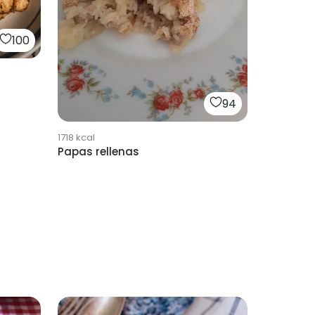
100
94
1718
kcal
Papas rellenas