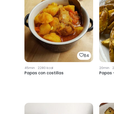
84
45min
·
2280
kcal
20min
·
Papas con costillas
Papas 