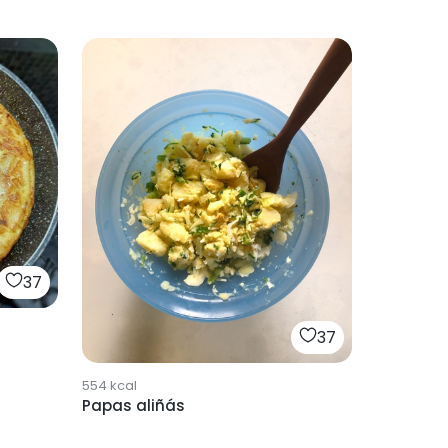
37
37
554
kcal
Papas aliñás