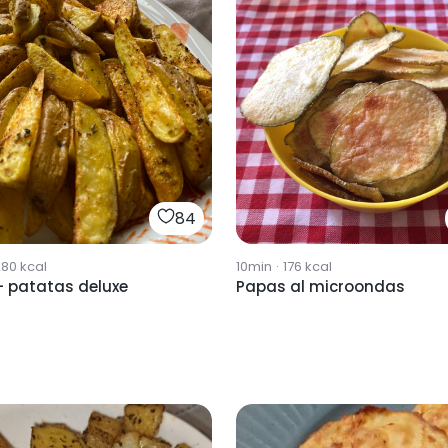
84
280
kcal
10min
·
176
kcal
- patatas deluxe
Papas al microondas