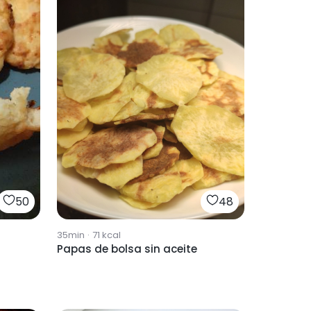
50
48
35min
·
71
kcal
Papas de bolsa sin aceite