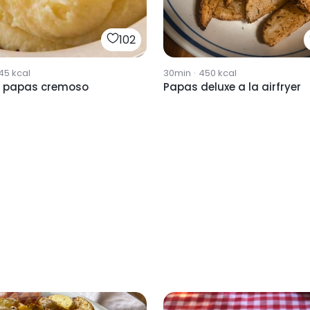
102
45
kcal
30min
·
450
kcal
e papas cremoso
Papas deluxe a la airfryer