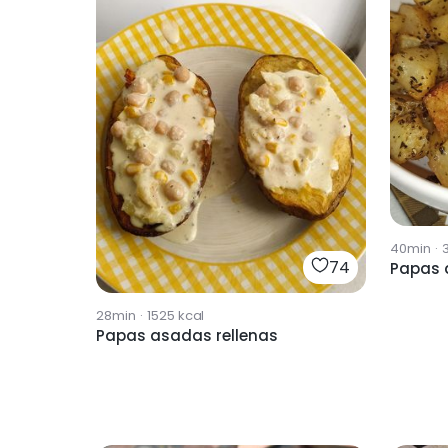
40min
·
74
Papas 
28min
·
1525
kcal
Papas asadas rellenas