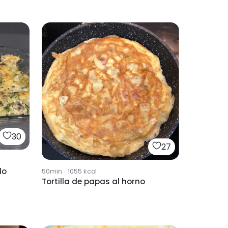
30
27
do
50min
·
1055
kcal
Tortilla de papas al horno