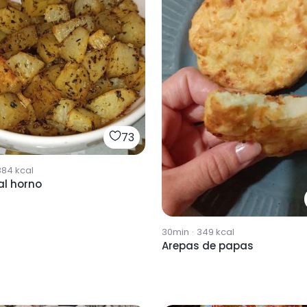
73
384
kcal
al horno
30min
·
349
kcal
Arepas de papas