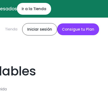
ocesados
Ir a la Tienda
S
Tienda
Iniciar sesión
Consigue tu Plan
dables
mida