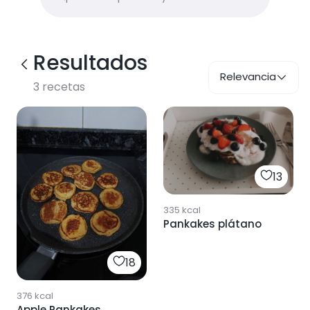
Resultados
Relevancia
3
recetas
13
335
kcal
Pankakes plátano
18
376
kcal
Apple Pankakes