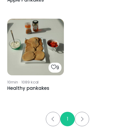
9
10min
·
1089
kcal
Healthy pankakes
1