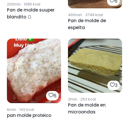
6
200min
·
1085
kcal
Pan de molde suuper
400min
·
3749
kcal
blandito 🍞
Pan de molde de
espelta
3
6
2min
·
253
kcal
Pan de molde en
6min
·
142
kcal
microondas
pan molde proteico