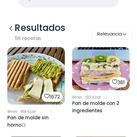
Resultados
Relevancia
56
recetas
381
1672
8min
·
132
kcal
Pan de molde con 2
ingredientes
9min
·
168
kcal
Pan de molde sin
horno🍞