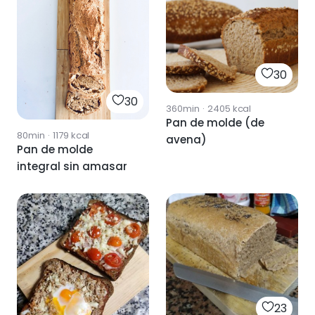
30
30
360min
·
2405
kcal
Pan de molde (de
80min
·
1179
kcal
avena)
Pan de molde
integral sin amasar
23