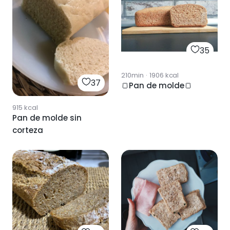
35
210min
·
1906
kcal
37
🍞Pan de molde🍞
915
kcal
Pan de molde sin
corteza