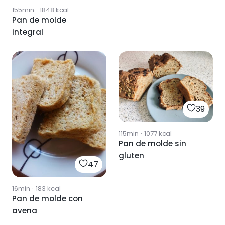
155min
·
1848
kcal
Pan de molde
integral
39
115min
·
1077
kcal
Pan de molde sin
gluten
47
16min
·
183
kcal
Pan de molde con
avena