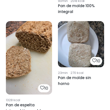
90min
·
2018
kcal
Pan de molde 100%
integral
10
23min
·
270
kcal
Pan de molde sin
horno
10
1328
kcal
Pan de espelta