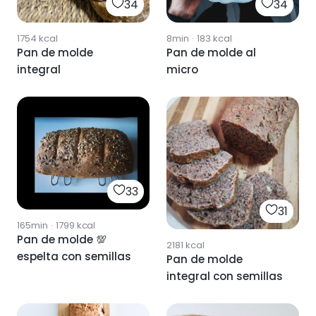
34
34
1754
kcal
8min
·
183
kcal
Pan de molde
Pan de molde al
integral
micro
33
31
165min
·
1799
kcal
Pan de molde 💯
2181
kcal
espelta con semillas
Pan de molde
integral con semillas