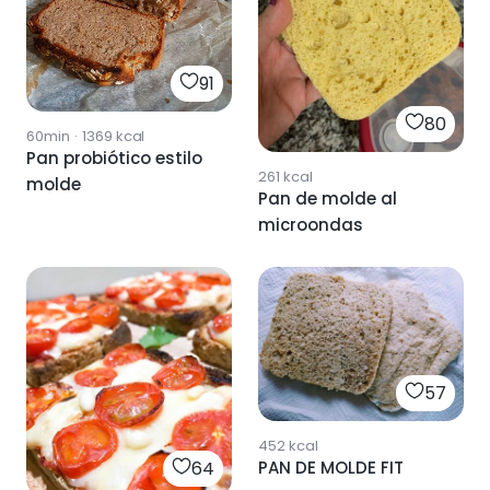
91
80
60min
·
1369
kcal
Pan probiótico estilo
261
kcal
molde
Pan de molde al
microondas
57
452
kcal
64
PAN DE MOLDE FIT