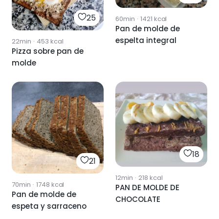
25
60min
·
1421
kcal
Pan de molde de
espelta integral
22min
·
453
kcal
Pizza sobre pan de
molde
18
21
12min
·
218
kcal
70min
·
1748
kcal
PAN DE MOLDE DE
Pan de molde de
CHOCOLATE
espeta y sarraceno