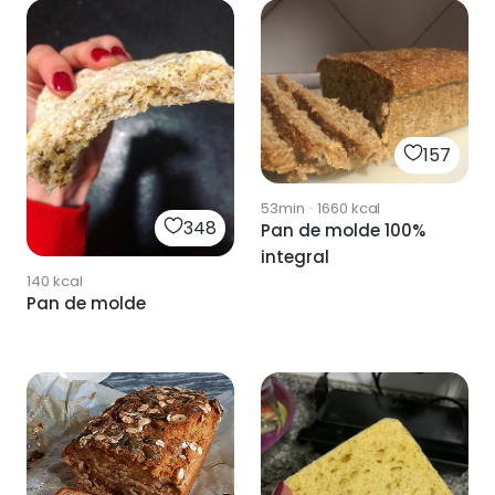
157
53min
·
1660
kcal
348
Pan de molde 100%
integral
140
kcal
Pan de molde