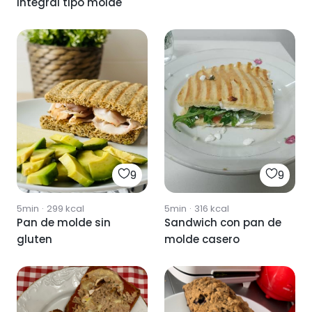
integral tipo molde
9
9
5min
·
299
kcal
5min
·
316
kcal
Pan de molde sin
Sandwich con pan de
gluten
molde casero