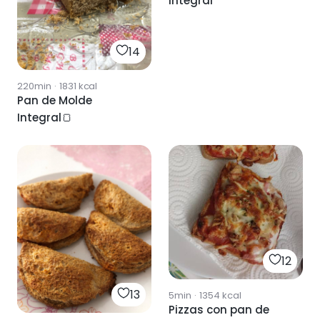
integral
14
220min
·
1831
kcal
Pan de Molde
Integral🍞
12
13
5min
·
1354
kcal
Pizzas con pan de