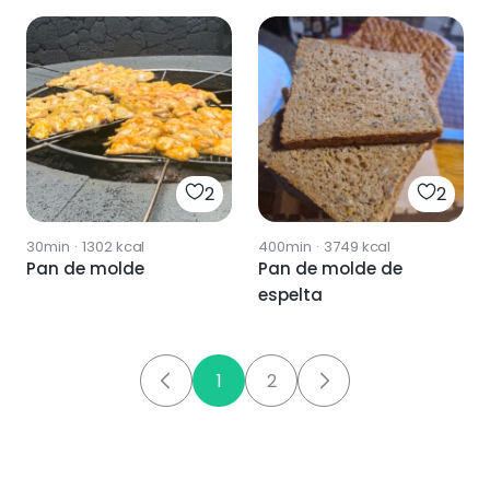
2
2
30min
·
1302
kcal
400min
·
3749
kcal
Pan de molde
Pan de molde de
espelta
1
2