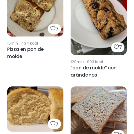
7
15min
·
434
kcal
7
Pizza en pan de
molde
120min
·
903
kcal
“pan de molde” con
arándanos
7