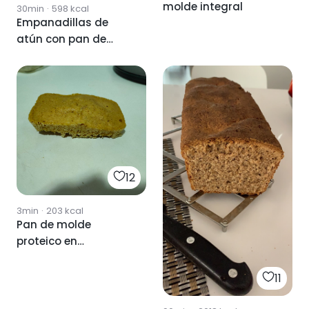
molde integral
30min
·
598
kcal
Empanadillas de
atún con pan de
molde integral
12
3min
·
203
kcal
Pan de molde
proteico en
microondas
11