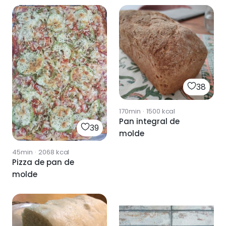
38
170min
·
1500
kcal
Pan integral de
39
molde
45min
·
2068
kcal
Pizza de pan de
molde