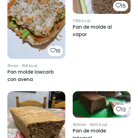
15
1788
kcal
Pan de molde al
vapor
16
15min
·
158
kcal
Pan molde lowcarb
con avena
13
160min
·
1650
kcal
Pan de molde