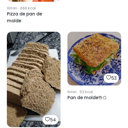
10min
·
666
kcal
Pizza de pan de
molde
53
6min
·
53
kcal
Pan de molde🖖🍞
54