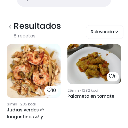
Resultados
Relevancia
8
recetas
9
10
25min
·
1282
kcal
Palometa en tomate
31min
·
235
kcal
Judías verdes 🌱
langostinos 🦐 y
palometa 🐟 con