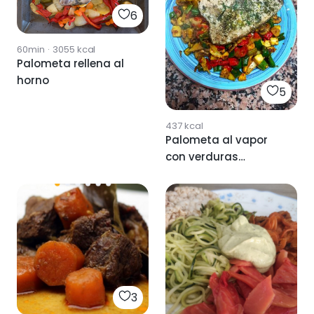
6
60min
·
3055
kcal
Palometa rellena al
horno
5
437
kcal
Palometa al vapor
con verduras
salteadas.
3