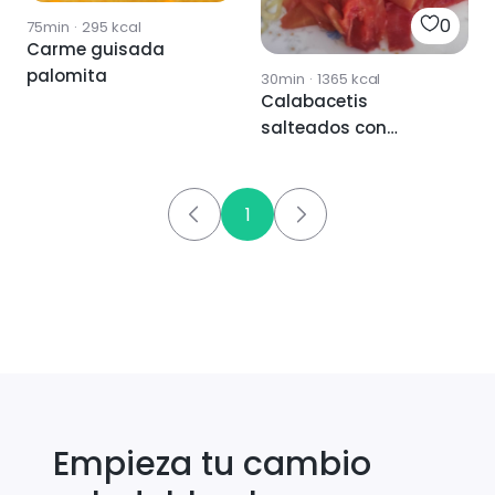
0
75min
·
295
kcal
Carme guisada
palomita
30min
·
1365
kcal
Calabacetis
salteados con
palometa, zanahoria
y salsa de aguacate
🥑
1
Empieza tu cambio