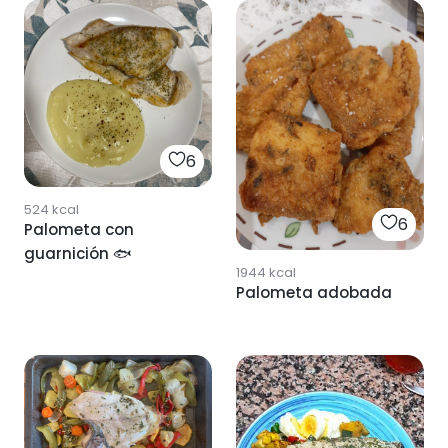
salsa rica!!!!! 🥜
6
524
kcal
6
Palometa con
guarnición 🐟
1944
kcal
Palometa adobada