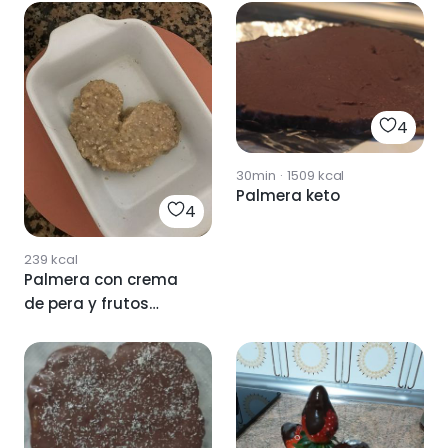
4
30min
·
1509
kcal
Palmera keto
4
239
kcal
Palmera con crema
de pera y frutos
secos