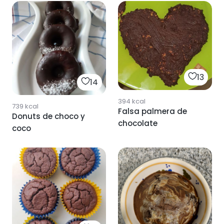
13
14
394
kcal
739
kcal
Falsa palmera de
Donuts de choco y
chocolate
coco