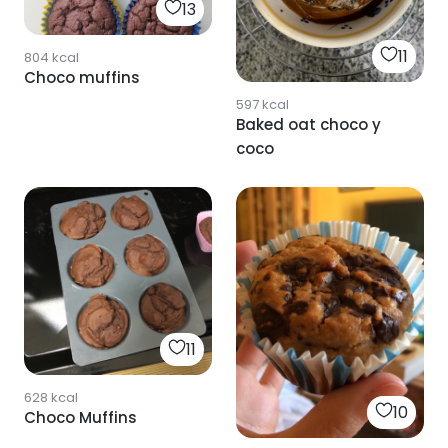
13
11
804
kcal
Choco muffins
597
kcal
Baked oat choco y
coco
11
628
kcal
10
Choco Muffins