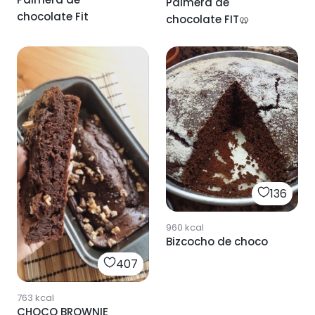
Palmera de
chocolate Fit
chocolate FIT🥨
136
960
kcal
Bizcocho de choco
407
763
kcal
CHOCO BROWNIE