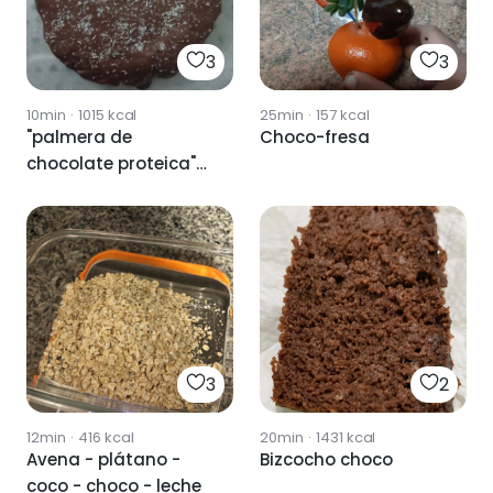
3
3
10min
·
1015
kcal
25min
·
157
kcal
"palmera de
Choco-fresa
chocolate proteica"
con crema de
cacahuete y coco, en
freidora de aire
3
2
12min
·
416
kcal
20min
·
1431
kcal
Avena - plátano -
Bizcocho choco
coco - choco - leche