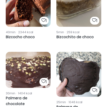
1
1
40min
·
2344
kcal
5min
·
259
kcal
Bizcocho choco
Bizcochito de choco
1
1
30min
·
1404
kcal
Palmera de
25min
·
1046
kcal
chocolate
Palmera de