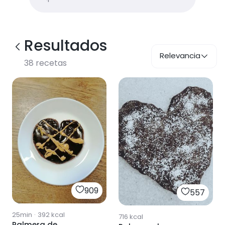
Resultados
Relevancia
38
recetas
909
557
25min
·
392
kcal
716
kcal
Palmera de