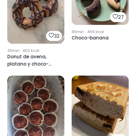
27
65min
·
456
kcal
32
Choco-banana
30min
·
802
kcal
Donut de avena,
platano y choco-
coco