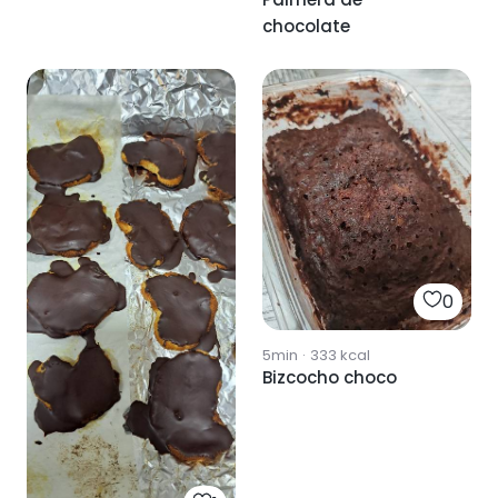
chocolate
0
5min
·
333
kcal
Bizcocho choco