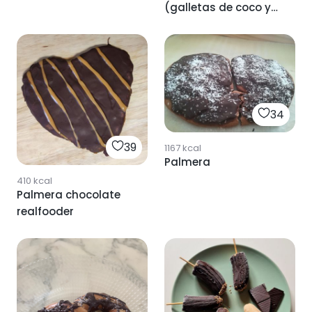
(galletas de coco y
chocolate)
34
39
1167
kcal
Palmera
410
kcal
Palmera chocolate
realfooder