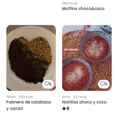
1860
kcal
Muffins choco&coco
8
6
18min
·
250
kcal
5min
·
521
kcal
Palmera de calabaza
Natillas choco y coco
y cacao
🥥🍫