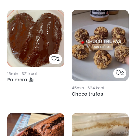
2
2
15min
·
321
kcal
Palmera 🏝
45min
·
624
kcal
Choco trufas