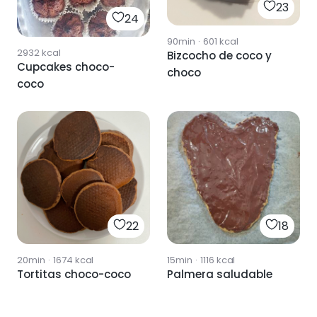
23
24
90min
·
601
kcal
2932
kcal
Bizcocho de coco y
Cupcakes choco-
choco
coco
22
18
20min
·
1674
kcal
15min
·
1116
kcal
Tortitas choco-coco
Palmera saludable