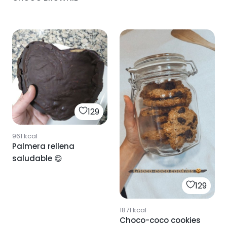
129
961
kcal
Palmera rellena
saludable 😋
129
1871
kcal
Choco-coco cookies