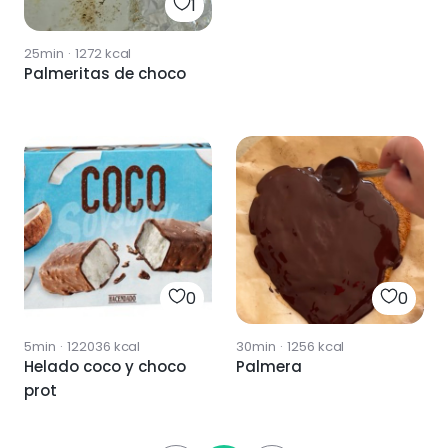
1
25min
·
1272
kcal
Palmeritas de choco
0
0
5min
·
122036
kcal
30min
·
1256
kcal
Helado coco y choco
Palmera
prot