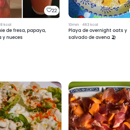
22
38
kcal
10min
·
463
kcal
ie de fresa, papaya,
Playa de overnight oats y
a y nueces
salvado de avena 🏖️