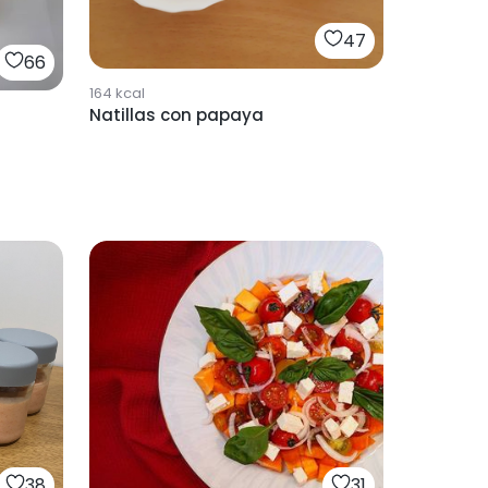
47
66
164
kcal
Natillas con papaya
38
31