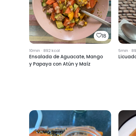
18
10min
·
892
kcal
5min
·
8
Ensalada de Aguacate, Mango
Licuad
y Papaya con Atún y Maíz