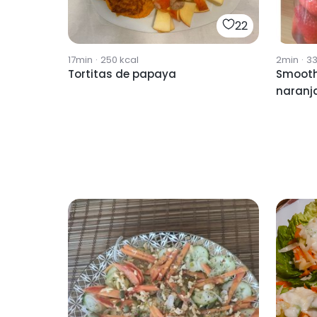
22
17min
·
250
kcal
2min
·
3
Tortitas de papaya
Smooth
naranj