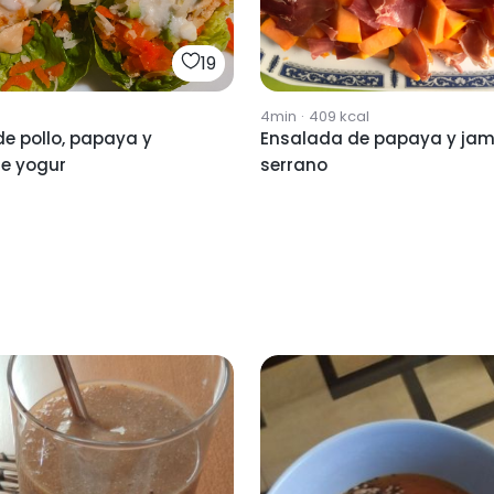
19
4min
·
409
kcal
e pollo, papaya y
Ensalada de papaya y ja
de yogur
serrano