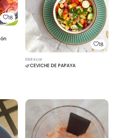
18
món
18
668
kcal
🌿CEVICHE DE PAPAYA