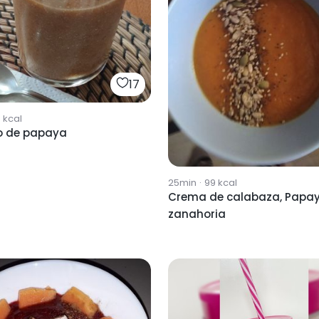
17
9
kcal
o de papaya
25min
·
99
kcal
Crema de calabaza, Papay
zanahoria