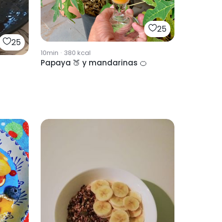
25
25
10min
·
380
kcal
Papaya 🍑 y mandarinas 🍊