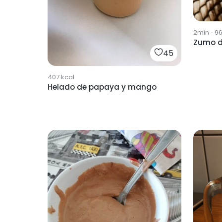
2min
·
9
Zumo d
45
407
kcal
Helado de papaya y mango