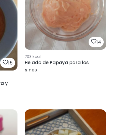
14
703
kcal
15
Helado de Papaya para los
sines
a y