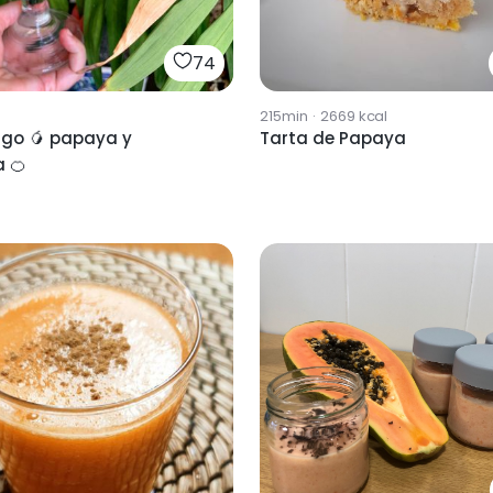
74
215min
·
2669
kcal
ngo 🥭 papaya y
Tarta de Papaya
 🍊