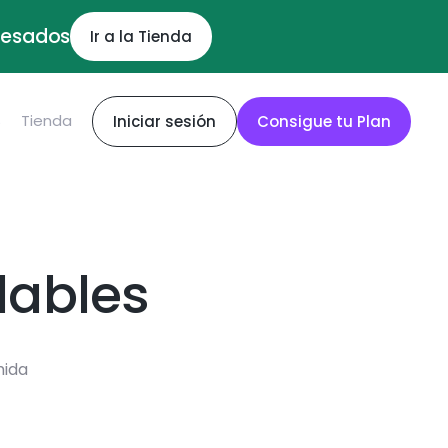
ocesados
Ir a la Tienda
S
Tienda
Iniciar sesión
Consigue tu Plan
dables
mida