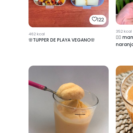
122
352
kcal
462
kcal
👉🏻 ma
🌸TUPPER DE PLAYA VEGANO🌸
naranja