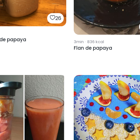
26
 de papaya
3min
·
836
kcal
Flan de papaya