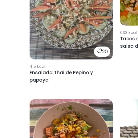
633
kcal
Tacos d
salsa 
20
415
kcal
Ensalada Thai de Pepino y
papaya