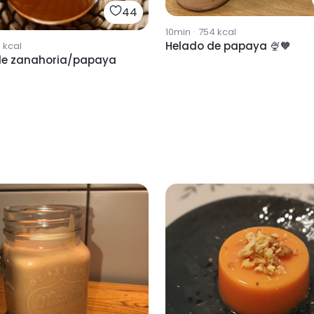
44
10min
·
754
kcal
Helado de papaya 🍨🧡
6
kcal
e zanahoria/papaya