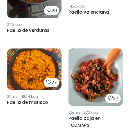
1422
kcal
29
Paella valenciana
225
kcal
Paella de verduras
27
30min
·
1864
kcal
27
Paella de marisco
25min
·
372
kcal
Paella baja en
FODMAPS