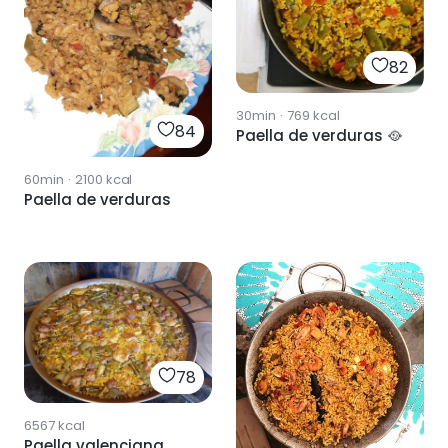
82
30min
·
769
kcal
84
Paella de verduras 🥘
60min
·
2100
kcal
Paella de verduras
78
6567
kcal
Paella valenciana