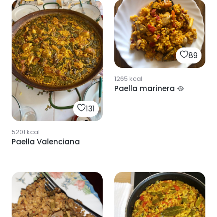
89
1265
kcal
Paella marinera 🥘
131
5201
kcal
Paella Valenciana