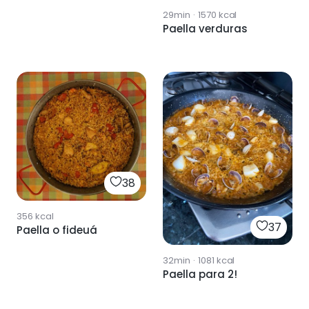
29min
·
1570
kcal
Paella verduras
38
356
kcal
37
Paella o fideuá
32min
·
1081
kcal
Paella para 2!