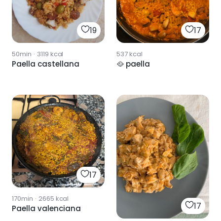
19
17
50min
·
3119
kcal
537
kcal
Paella castellana
🥘 paella
17
170min
·
2665
kcal
17
Paella valenciana