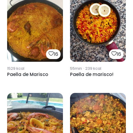
16
16
1529
kcal
55min
·
239
kcal
Paella de Marisco
Paella de marisco!