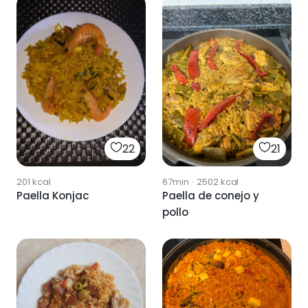
22
21
201
kcal
67min
·
2502
kcal
Paella Konjac
Paella de conejo y
pollo