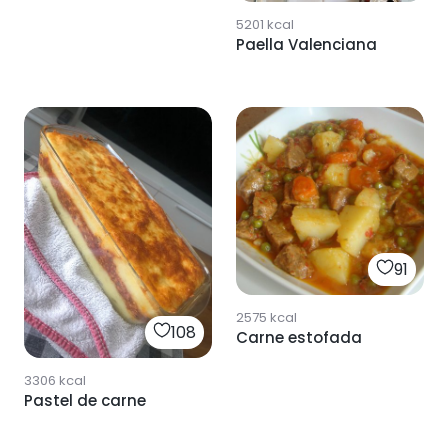
5201
kcal
Paella Valenciana
91
2575
kcal
108
Carne estofada
3306
kcal
Pastel de carne