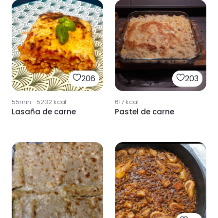
206
203
55min
·
5232
kcal
617
kcal
Lasaña de carne
Pastel de carne