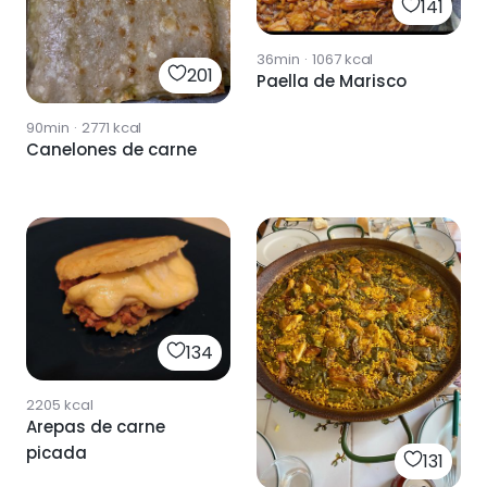
141
36min
·
1067
kcal
201
Paella de Marisco
90min
·
2771
kcal
Canelones de carne
134
2205
kcal
Arepas de carne
picada
131