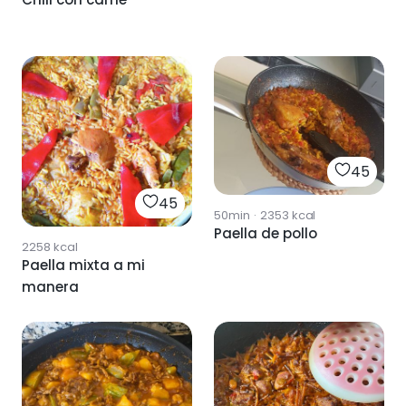
45
45
50min
·
2353
kcal
Paella de pollo
2258
kcal
Paella mixta a mi
manera