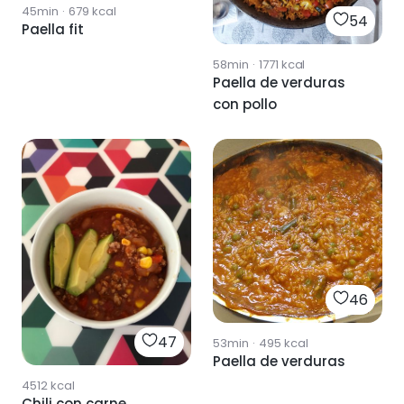
45min
·
679
kcal
54
Paella fit
58min
·
1771
kcal
Paella de verduras
con pollo
46
47
53min
·
495
kcal
Paella de verduras
4512
kcal
Chili con carne