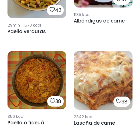
42
1135
kcal
Albóndigas de carne
29min
·
1570
kcal
Paella verduras
38
38
356
kcal
2842
kcal
Paella o fideuá
Lasaña de carne