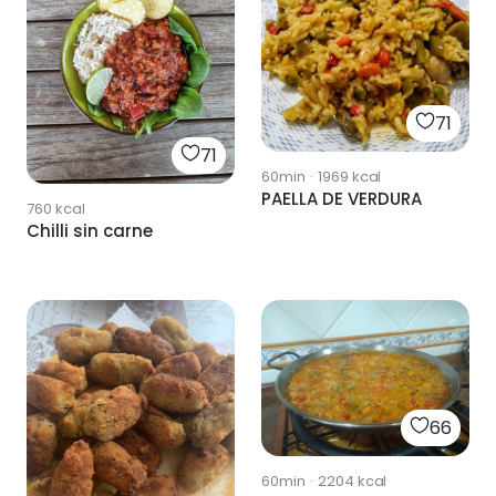
71
71
60min
·
1969
kcal
PAELLA DE VERDURA
760
kcal
Chilli sin carne
66
60min
·
2204
kcal