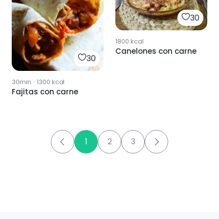
30
1800
kcal
Canelones con carne
30
30min
·
1300
kcal
Fajitas con carne
1
2
3