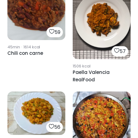
59
45min
·
1614
kcal
57
Chili con carne
1506
kcal
Paella Valencia
RealFood
56