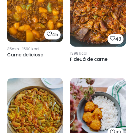
45
43
35min
·
1590
kcal
1398
kcal
Carne deliciosa
Fideuá de carne
42