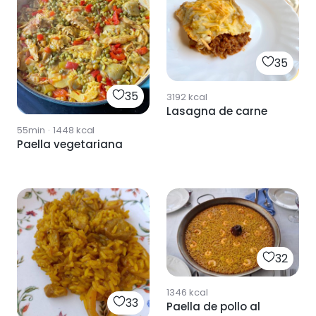
35
35
3192
kcal
Lasagna de carne
55min
·
1448
kcal
Paella vegetariana
32
1346
kcal
33
Paella de pollo al