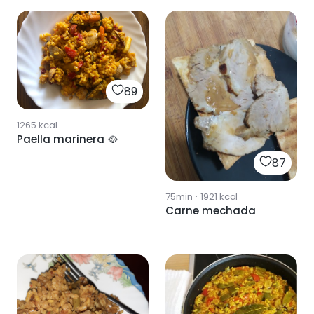
89
1265
kcal
Paella marinera 🥘
87
75min
·
1921
kcal
Carne mechada