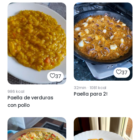
37
37
32min
·
1081
kcal
986
kcal
Paella para 2!
Paella de verduras
con pollo