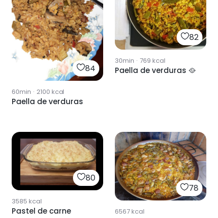
82
30min
·
769
kcal
84
Paella de verduras 🥘
60min
·
2100
kcal
Paella de verduras
80
78
3585
kcal
Pastel de carne
6567
kcal