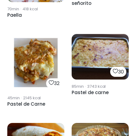
señorito
70min
·
418
kcal
Paella
30
32
85min
·
3743
kcal
Pastel de carne
45min
·
2145
kcal
Pastel de Carne