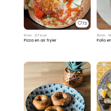
73
6min
·
217
kcal
15min
·
1
Pizza en air fryier
Pollo en