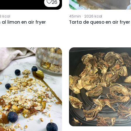
26
3
kcal
45min
·
2026
kcal
al limon en air fryer
Tarta de queso en air fryer