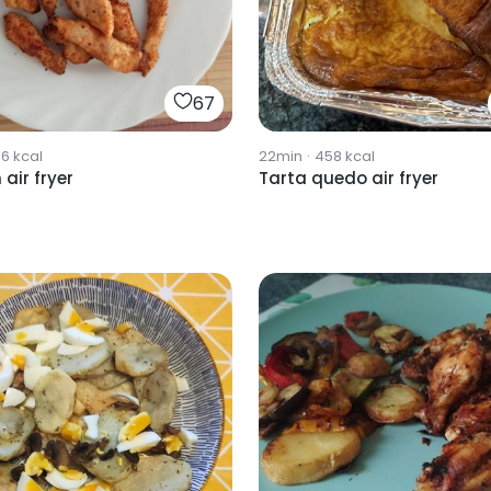
67
66
kcal
22min
·
458
kcal
 air fryer
Tarta quedo air fryer