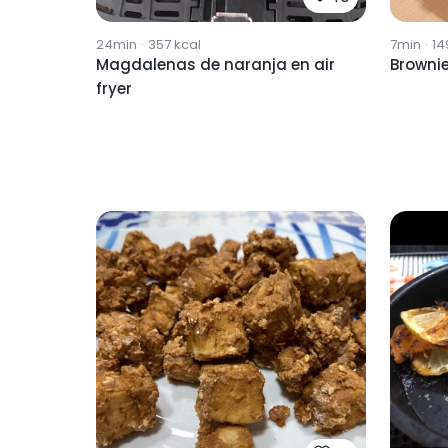
24min
·
357
kcal
7min
·
14
Magdalenas de naranja en air
Brownie
fryer