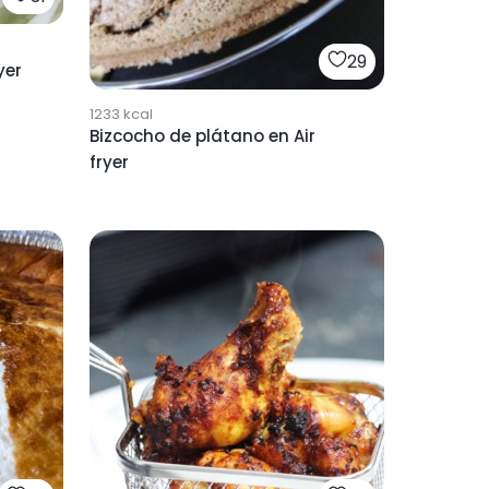
29
yer
1233
kcal
Bizcocho de plátano en Air
fryer