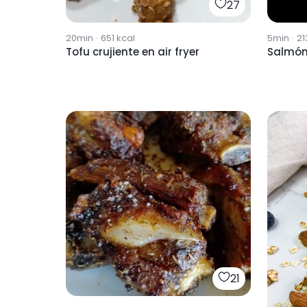
27
20min
·
651
kcal
5min
·
21
Tofu crujiente en air fryer
Salmón 
21