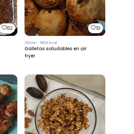
62
51
30min
·
1856
kcal
Galletas saludables en air
fryer