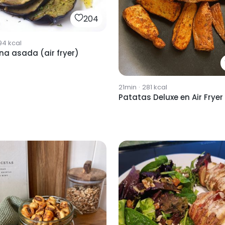
204
94
kcal
na asada (air fryer)
21min
·
281
kcal
Patatas Deluxe en Air Fryer