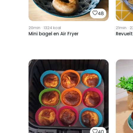
48
20min
·
1324
kcal
21min
·
2
Mini bagel en Air Fryer
40