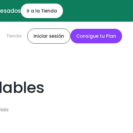
ocesados
Ir a la Tienda
S
Tienda
Iniciar sesión
Consigue tu Plan
dables
mida