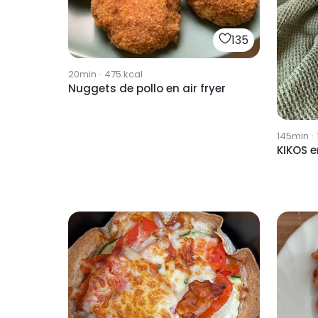
135
20min
·
475
kcal
Nuggets de pollo en air fryer
145min
·
KIKOS en