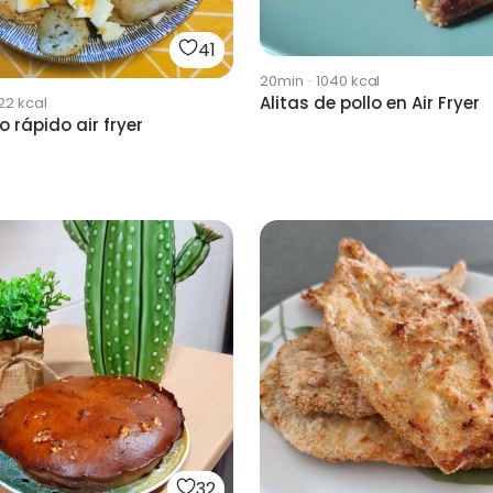
41
20min
·
1040
kcal
Alitas de pollo en Air Fryer
22
kcal
Revuelto rápido air fryer
32