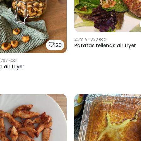
25min
·
833
kcal
120
Patatas rellenas air fryer
1797
kcal
 air friyer