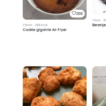
266
17min
·
3
Berenje
23min
·
398
kcal
Cookie gigante Air Fryer