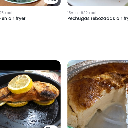
95
kcal
15min
·
822
kcal
 en air fryer
Pechugas rebozadas air fr