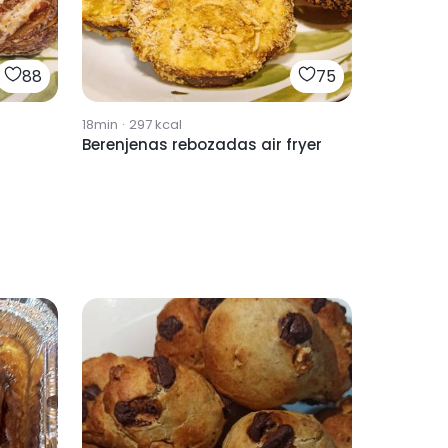
88
75
18min
·
297
kcal
Berenjenas rebozadas air fryer