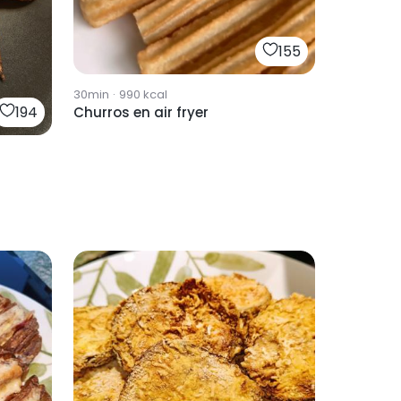
155
30min
·
990
kcal
194
Churros en air fryer