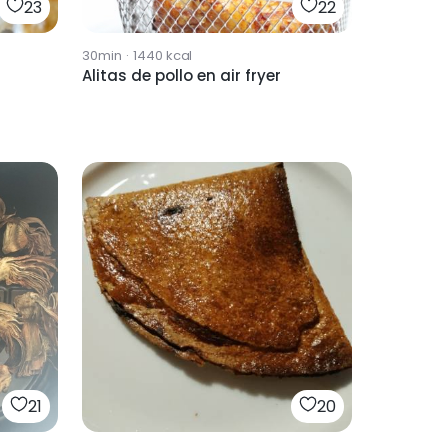
23
22
30min
·
1440
kcal
Alitas de pollo en air fryer
21
20