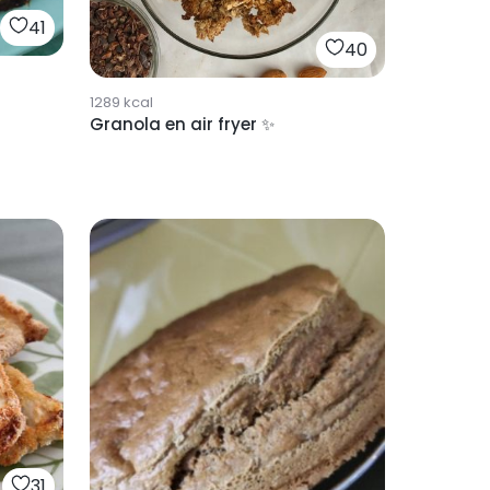
41
40
1289
kcal
Granola en air fryer ✨
31