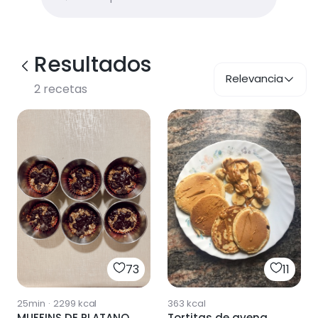
Resultados
Relevancia
2
recetas
11
73
363
kcal
25min
·
2299
kcal
Tortitas de avena
MUFFINS DE PLATANO