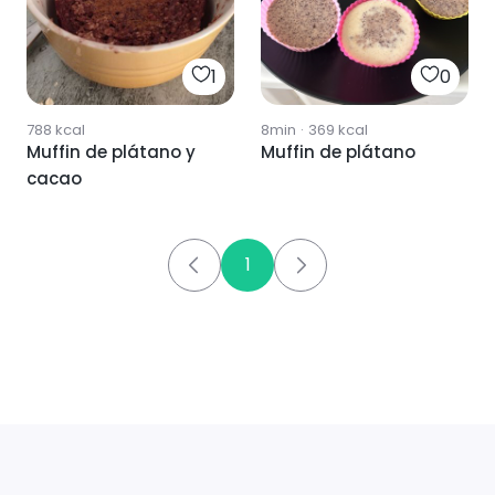
1
0
788
kcal
8min
·
369
kcal
Muffin de plátano y
Muffin de plátano
cacao
1