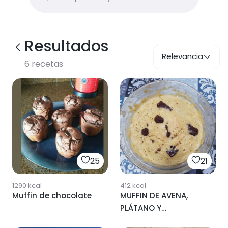
Resultados
Relevancia
6
recetas
25
21
1290
kcal
412
kcal
Muffin de chocolate
MUFFIN DE AVENA,
PLÁTANO Y
CHOCOLATE