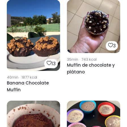
3
35min
·
743
kcal
13
Muffin de chocolate y
plátano
40min
·
1877
kcal
Banana Chocolate
Muffin