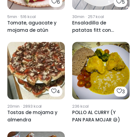
6
5
5min
·
516
kcal
30min
·
257
kcal
Tomate, aguacate y
Ensaladilla de
mojama de atún
patatas fitt con
mojama.
4
3
20min
·
2893
kcal
236
kcal
Tostas de mojama y
POLLO AL CURRY (Y
almendra
PAN PARA MOJAR 😅)