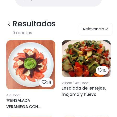
Resultados
Relevancia
9
recetas
10
26
28min
·
450
kcal
Ensalada de lentejas,
mojama y huevo
475
kcal
🌸ENSALADA
VERANIEGA CON
MOJAMA🌸