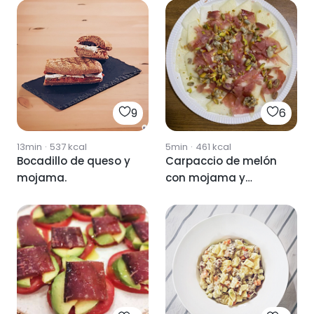
9
6
13min
·
537
kcal
5min
·
461
kcal
Bocadillo de queso y
Carpaccio de melón
mojama.
con mojama y
vinagreta de
berberechos 🍈🦪