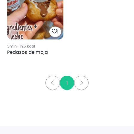
1
3min
·
195
kcal
Pedazos de moja
1