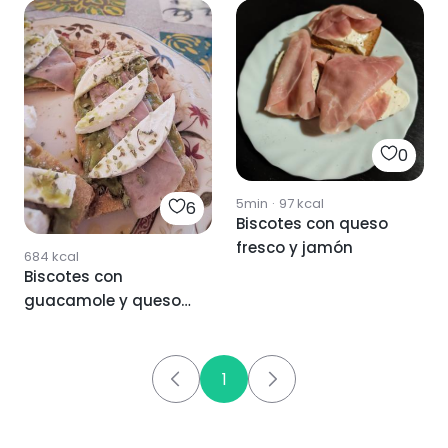
0
5min
·
97
kcal
6
Biscotes con queso
fresco y jamón
684
kcal
Biscotes con
guacamole y queso
fresco
1