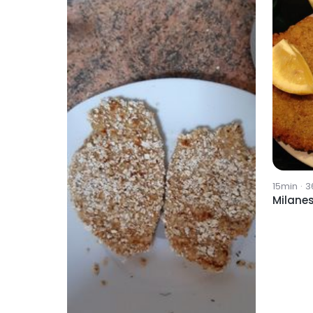
15min
·
3
Milane