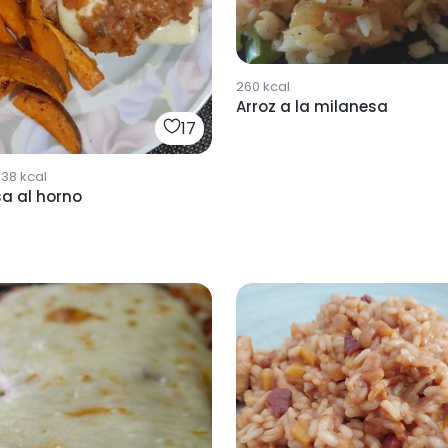
260
kcal
Arroz a la milanesa
17
638
kcal
a al horno