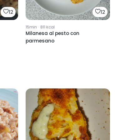
12
12
15min
·
811
kcal
Milanesa al pesto con
parmesano