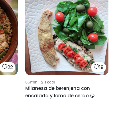
22
19
65min
·
211
kcal
Milanesa de berenjena con
ensalada y lomo de cerdo 😘