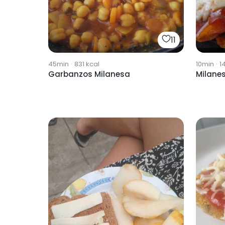
11
45min
·
831
kcal
10min
·
1
Garbanzos Milanesa
Milane