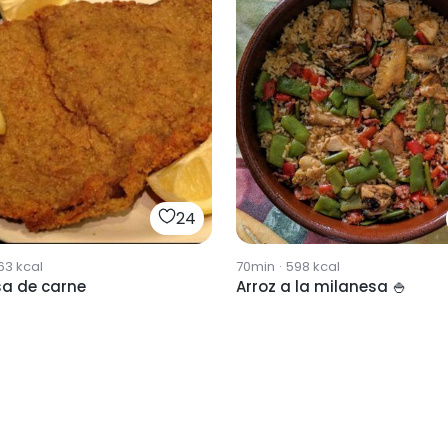
24
63
kcal
70min
·
598
kcal
sa de carne
Arroz a la milanesa 🍚