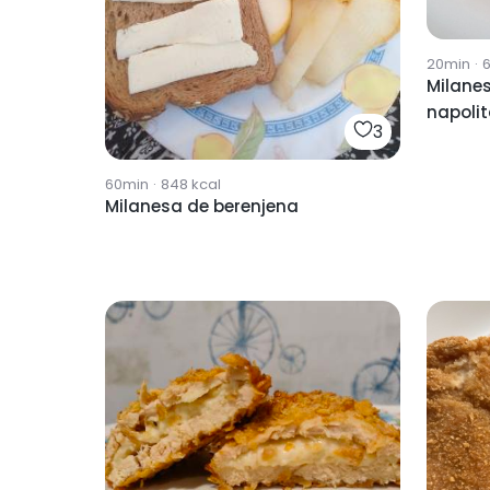
20min
·
6
Milane
napoli
3
60min
·
848
kcal
Milanesa de berenjena