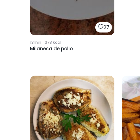
27
13min
·
378
kcal
Milanesa de pollo