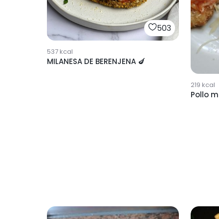
503
537
kcal
MILANESA DE BERENJENA 🍆
219
kcal
Pollo m