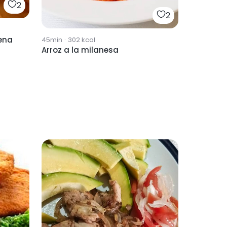
2
2
ena
45min
·
302
kcal
Arroz a la milanesa