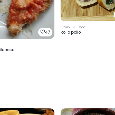
10min
·
756
kcal
47
Rollo pollo
ilanesa