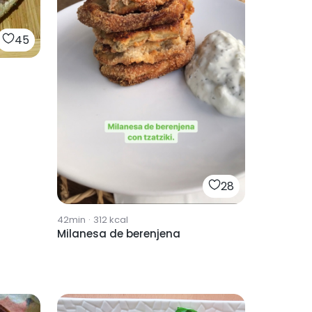
45
28
42min
·
312
kcal
Milanesa de berenjena