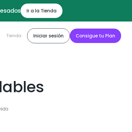
ocesados
Ir a la Tienda
S
Tienda
Iniciar sesión
Consigue tu Plan
dables
mida