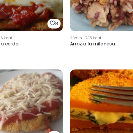
8
46
kcal
28min
·
735
kcal
sa cerdo
Arroz a la milanesa