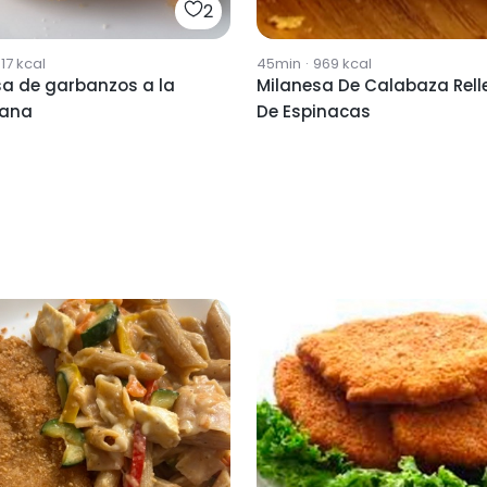
2
17
kcal
45min
·
969
kcal
sa de garbanzos a la
Milanesa De Calabaza Rell
tana
De Espinacas