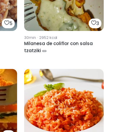
5
3
30min
·
2952
kcal
Milanesa de coliflor con salsa
tzatziki 🥒