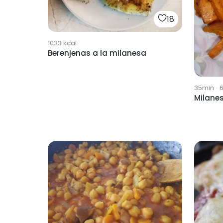
18
1033
kcal
Berenjenas a la milanesa
35min
·
Milanes