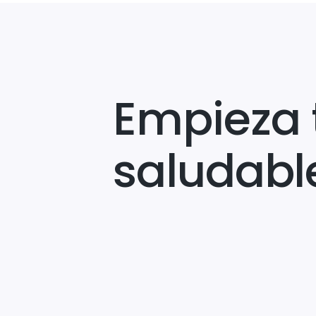
Empieza 
saludabl