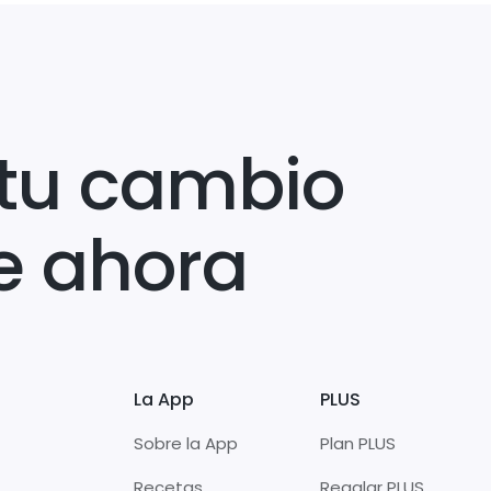
tu cambio
e ahora
La App
PLUS
Sobre la App
Plan PLUS
Recetas
Regalar PLUS