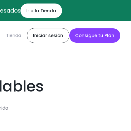
ocesados
Ir a la Tienda
S
Tienda
Iniciar sesión
Consigue tu Plan
dables
mida