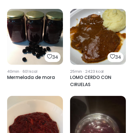
34
34
40min
·
601
kcal
25min
·
2423
kcal
Mermelada de mora
LOMO CERDO CON
CIRUELAS