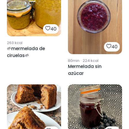
40
263
kcal
40
🌱mermelada de
ciruelas🌱
80min
·
224
kcal
Mermelada sin
azúcar