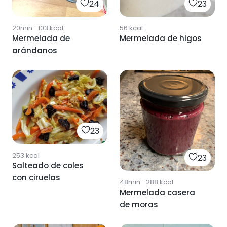
24
23
20min
·
103
kcal
56
kcal
Mermelada de
Mermelada de higos
arándanos
23
253
kcal
23
Salteado de coles
con ciruelas
48min
·
288
kcal
Mermelada casera
de moras