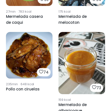
27min
·
783
kcal
175
kcal
Mermelada casera
Mermelada de
de caqui
melocoton
74
235min
·
648
kcal
73
Pollo con ciruelas
159
kcal
Mermelada de
albaricoque