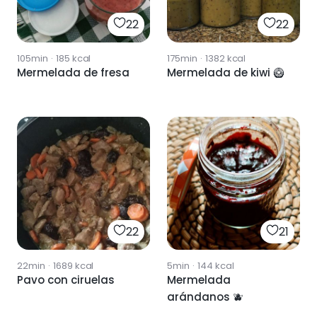
22
22
105min
·
185
kcal
175min
·
1382
kcal
Mermelada de fresa
Mermelada de kiwi 🥝
22
21
22min
·
1689
kcal
5min
·
144
kcal
Pavo con ciruelas
Mermelada
arándanos 🫐