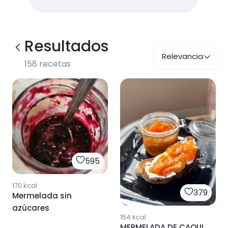
Resultados
Relevancia
158
recetas
595
170
kcal
379
Mermelada sin
azúcares
154
kcal
MERMELADA DE CAQUI