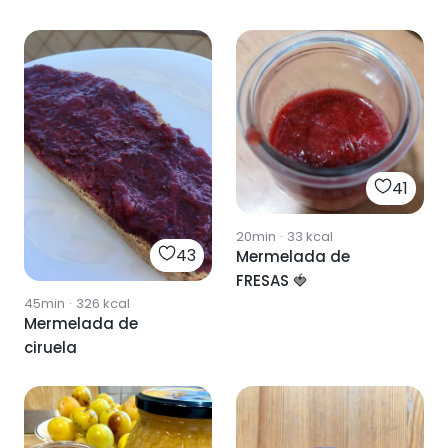
41
20min
·
33
kcal
43
Mermelada de
FRESAS 🍓
45min
·
326
kcal
Mermelada de
ciruela