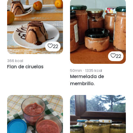
22
22
366
kcal
Flan de ciruelas
50min
·
1335
kcal
Mermelada de
membrillo.