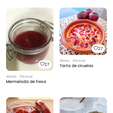
27
35min
·
314
kcal
27
Tarta de ciruelas
45min
·
726
kcal
Mermelada de fresa