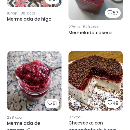
57
10min
·
301
kcal
Mermelada de higo
27min
·
528
kcal
Mermelada casera
49
51
87
kcal
238
kcal
Cheescake con
Mermelada de
mermelada de higos