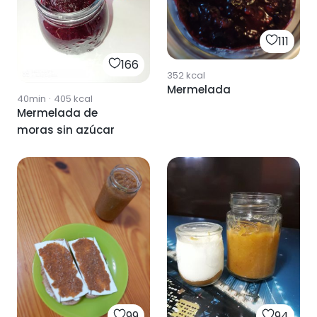
111
166
352
kcal
Mermelada
40min
·
405
kcal
Mermelada de
moras sin azúcar
99
94