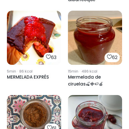
63
62
5min
·
86
kcal
15min
·
486
kcal
MERMELADA EXPRÉS
Mermelada de
ciruelas🍒🍓🍉🍎
61