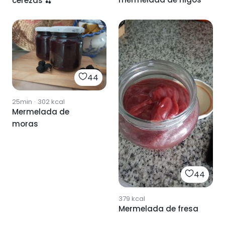
cerezas 🍒
44
25min
·
302
kcal
Mermelada de
moras
44
379
kcal
Mermelada de fresa