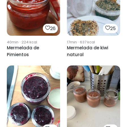
26
25
40min
·
224
kcal
17min
·
637
kcal
Mermelada de
Mermelada de kiwi
Pimientos
natural