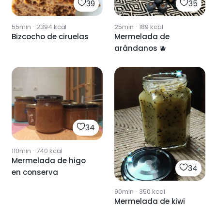
39
35
55min
·
2394
kcal
25min
·
189
kcal
Bizcocho de ciruelas
Mermelada de
arándanos 🫐
34
110min
·
740
kcal
Mermelada de higo
34
en conserva
90min
·
350
kcal
Mermelada de kiwi