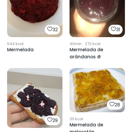
32
31
544
kcal
40min
·
272
kcal
Mermelada
Mermelada de
arándanos 🍇
28
311
kcal
29
Mermelada de
melocotón