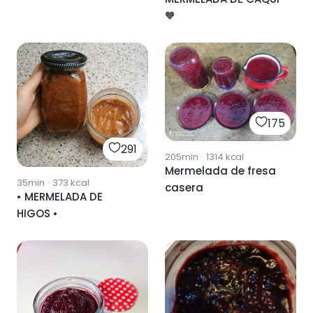
🧡
175
291
205min
·
1314
kcal
Mermelada de fresa
35min
·
373
kcal
casera
• MERMELADA DE
HIGOS •