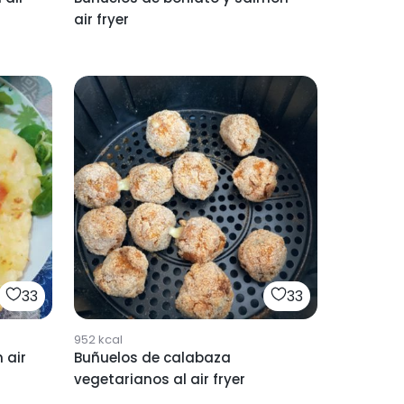
air fryer
33
33
952
kcal
 air
Buñuelos de calabaza
vegetarianos al air fryer