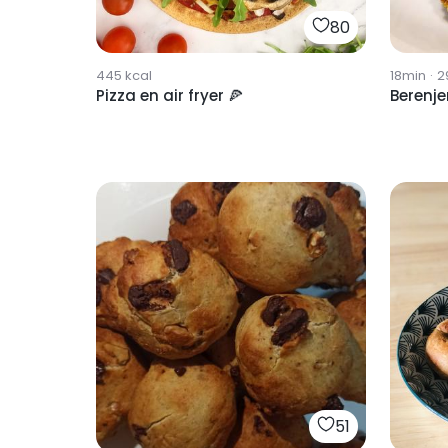
80
445
kcal
18min
·
2
Pizza en air fryer 🍕
Berenje
51