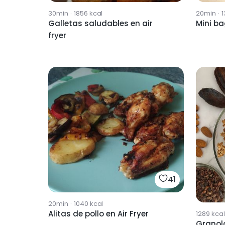
30min
·
1856
kcal
20min
·
1
Galletas saludables en air
Mini ba
fryer
41
20min
·
1040
kcal
Alitas de pollo en Air Fryer
1289
kcal
Granola