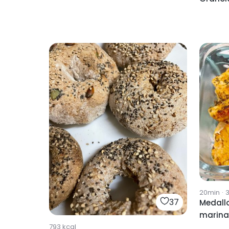
20min
·
37
Medallo
marinad
793
kcal