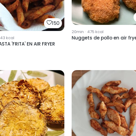
150
20min
·
475
kcal
Nuggets de pollo en air fry
743
kcal
ASTA 'FRITA' EN AIR FRYER