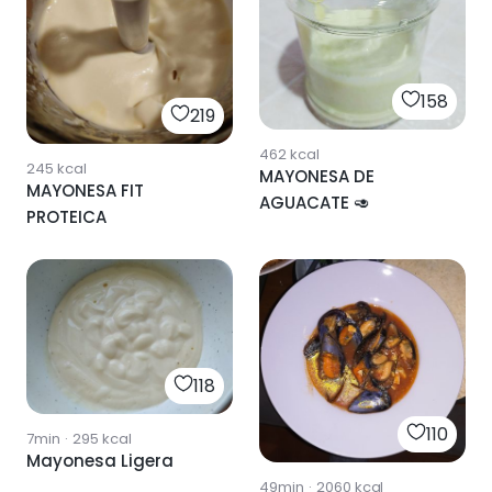
158
219
462
kcal
245
kcal
MAYONESA DE
MAYONESA FIT
AGUACATE 🥑
PROTEICA
118
110
7min
·
295
kcal
Mayonesa Ligera
49min
·
2060
kcal