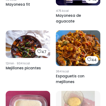
Mayonesa fit
475
kcal
Mayonesa de
aguacate
47
44
12min
·
934
kcal
Mejillones picantes
364
kcal
Espaguetis con
mejillones