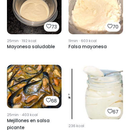
73
70
25min
·
192
kcal
11min
·
603
kcal
Mayonesa saludable
Falsa mayonesa
68
67
25min
·
403
kcal
Mejillones en salsa
236
kcal
picante