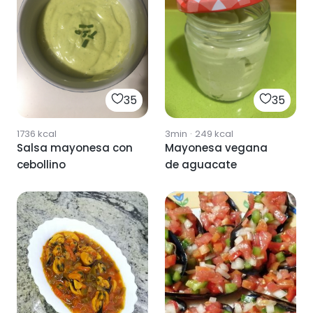
35
35
1736
kcal
3min
·
249
kcal
Salsa mayonesa con
Mayonesa vegana
cebollino
de aguacate