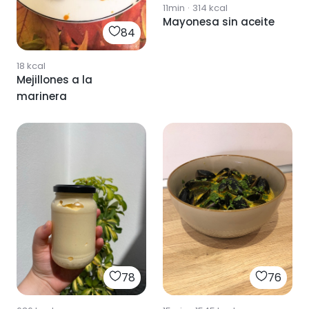
11min
·
314
kcal
Mayonesa sin aceite
84
18
kcal
Mejillones a la
marinera
78
76