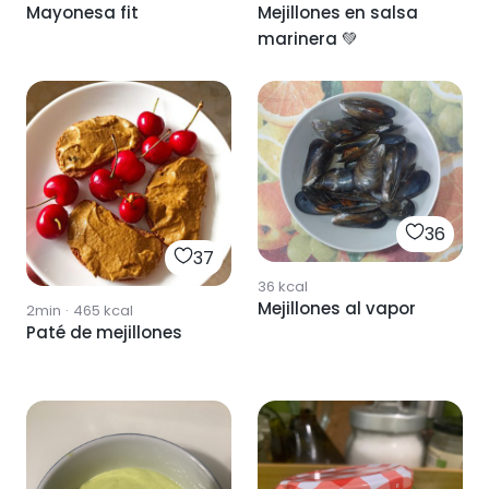
Mayonesa fit
Mejillones en salsa
marinera 💚
36
37
36
kcal
Mejillones al vapor
2min
·
465
kcal
Paté de mejillones