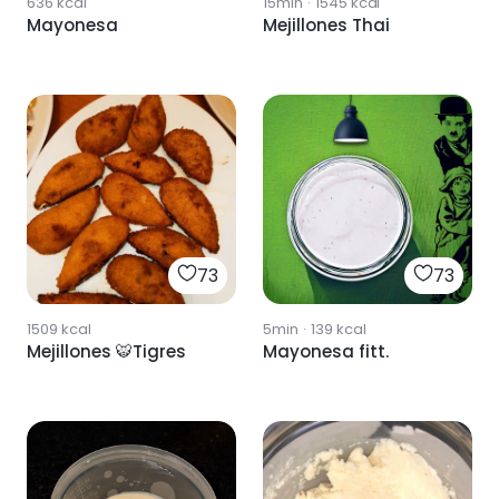
636
kcal
15min
·
1545
kcal
Mayonesa
Mejillones Thai
73
73
1509
kcal
5min
·
139
kcal
Mejillones 🐯Tigres
Mayonesa fitt.