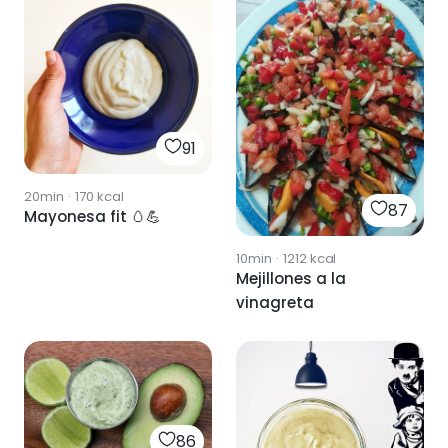
91
20min
·
170
kcal
87
Mayonesa fit 🥚💪
10min
·
1212
kcal
Mejillones a la
vinagreta
86