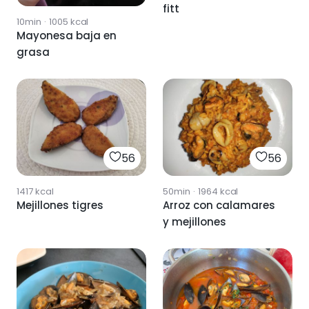
fitt
10min
·
1005
kcal
Mayonesa baja en
grasa
56
56
1417
kcal
50min
·
1964
kcal
Mejillones tigres
Arroz con calamares
y mejillones