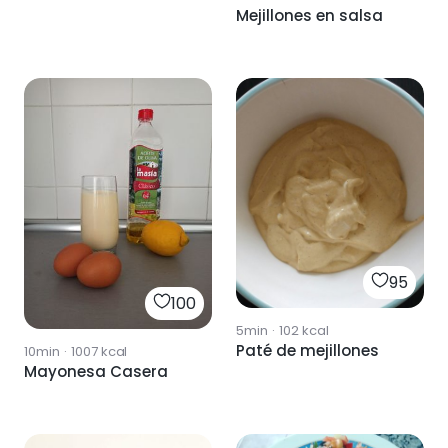
Mejillones en salsa
95
100
5min
·
102
kcal
Paté de mejillones
10min
·
1007
kcal
Mayonesa Casera