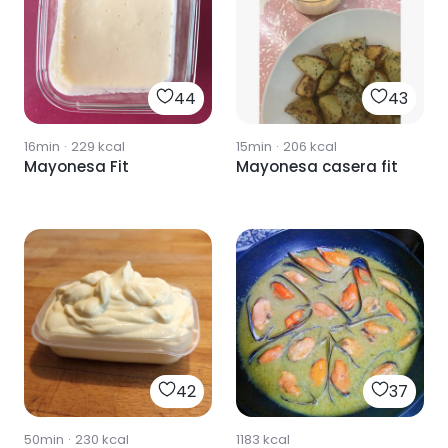
44
43
16min
·
229
kcal
15min
·
206
kcal
Mayonesa Fit
Mayonesa casera fit
42
37
50min
·
230
kcal
1183
kcal