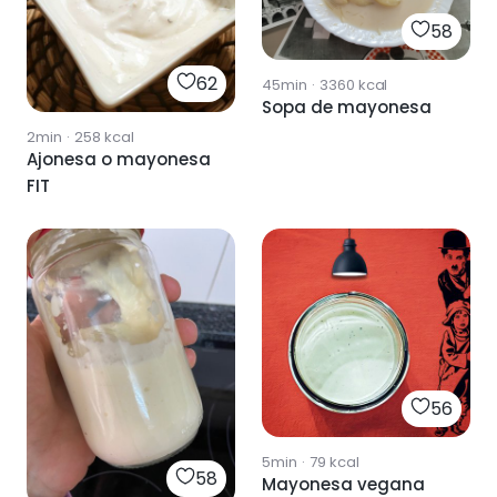
58
62
45min
·
3360
kcal
Sopa de mayonesa
2min
·
258
kcal
Ajonesa o mayonesa
FIT
56
5min
·
79
kcal
58
Mayonesa vegana