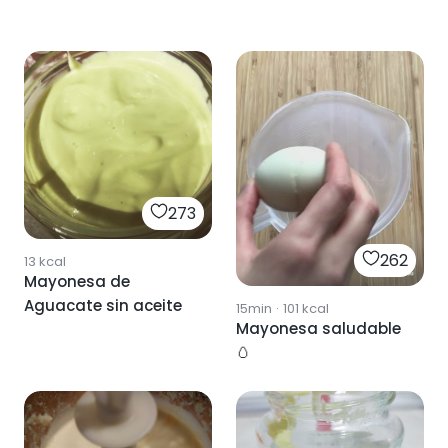
273
262
13
kcal
Mayonesa de
Aguacate sin aceite
15min
·
101
kcal
Mayonesa saludable
🥚