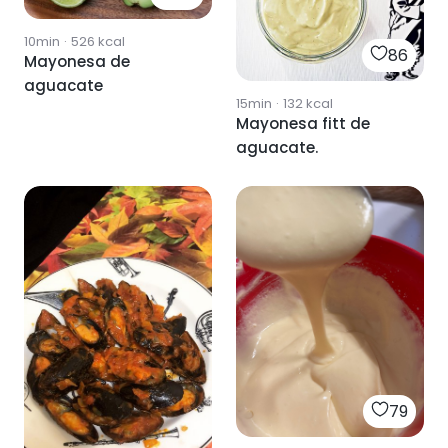
10min
·
526
kcal
86
Mayonesa de
aguacate
15min
·
132
kcal
Mayonesa fitt de
aguacate.
79