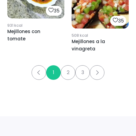
35
35
931
kcal
Mejillones con
508
kcal
tomate
Mejillones a la
vinagreta
1
2
3