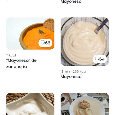
Mayonesa
66
11
kcal
64
“Mayonesa” de
zanahoria
13min
·
266
kcal
Mayonesa