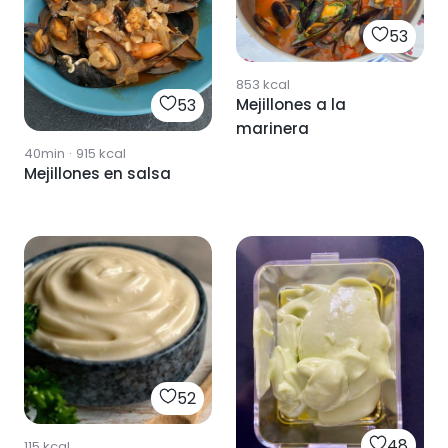
53
853
kcal
Mejillones a la
53
marinera
40min
·
915
kcal
Mejillones en salsa
52
48
115
kcal