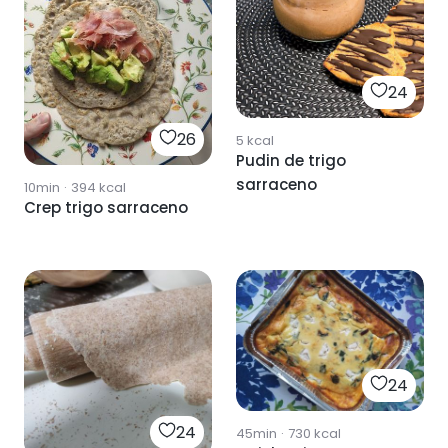
24
26
5
kcal
Pudin de trigo
sarraceno
10min
·
394
kcal
Crep trigo sarraceno
24
24
45min
·
730
kcal