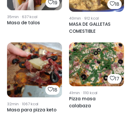
19
18
35min
·
637
kcal
40min
·
912
kcal
Masa de talos
MASA DE GALLETAS
COMESTIBLE
17
18
41min
·
1110
kcal
Pizza masa
32min
·
1067
kcal
calabaza
Masa para pizza keto