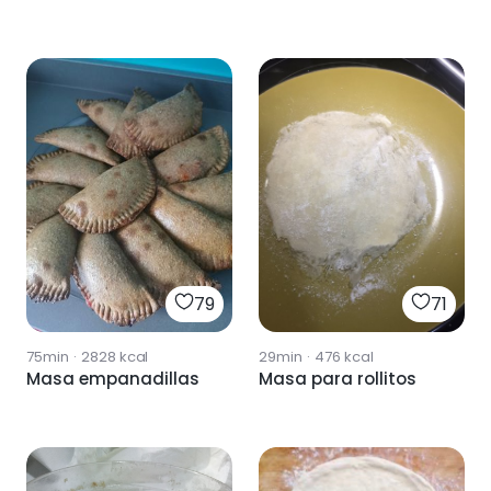
71
79
29min
·
476
kcal
75min
·
2828
kcal
Masa para rollitos
Masa empanadillas