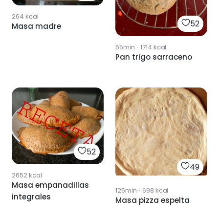
264
kcal
52
Masa madre
55min
·
1714
kcal
Pan trigo sarraceno
52
49
2652
kcal
Masa empanadillas
125min
·
698
kcal
integrales
Masa pizza espelta