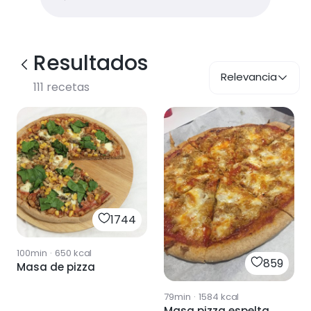
Resultados
Relevancia
111
recetas
1744
100min
·
650
kcal
859
Masa de pizza
79min
·
1584
kcal
Masa pizza espelta