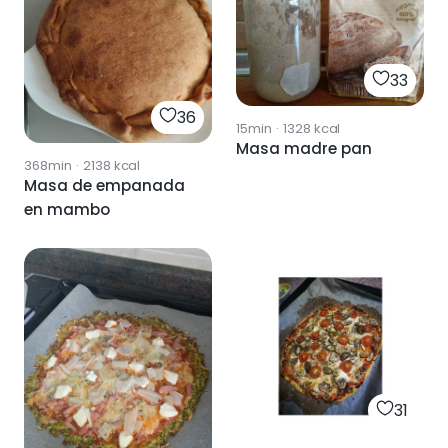
33
36
15min
·
1328
kcal
Masa madre pan
368min
·
2138
kcal
Masa de empanada
en mambo
31