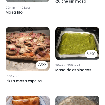
Quiche sin masa
90min
·
1142
kcal
Masa filo
20
22
30min
·
256
kcal
Masa de espinacas
1660
kcal
Pizza masa espelta