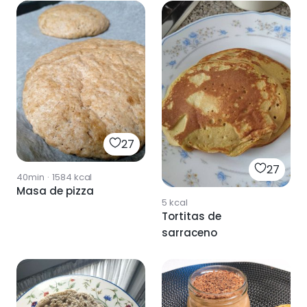
27
27
40min
·
1584
kcal
Masa de pizza
5
kcal
Tortitas de
sarraceno