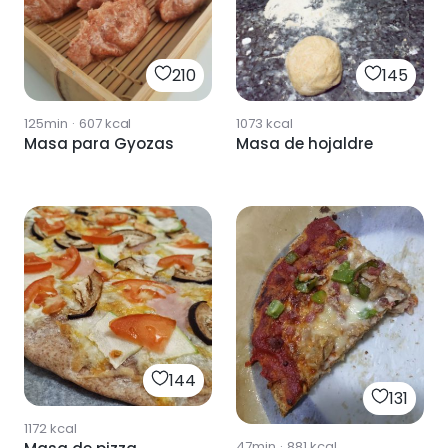
210
145
125min
·
607
kcal
1073
kcal
Masa para Gyozas
Masa de hojaldre
144
131
1172
kcal
47min
·
881
kcal