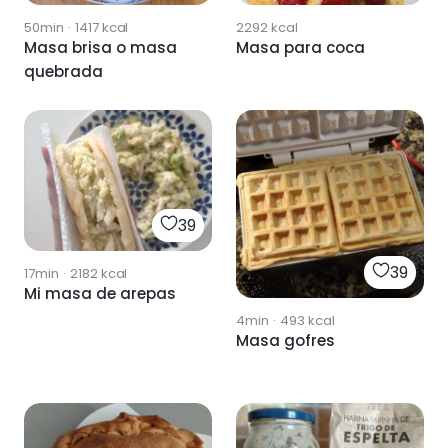
50min
·
1417
kcal
2292
kcal
Masa brisa o masa
Masa para coca
quebrada
39
39
17min
·
2182
kcal
Mi masa de arepas
4min
·
493
kcal
Masa gofres