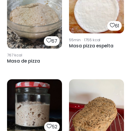
61
55min
·
1755
kcal
67
Masa pizza espelta
767
kcal
Masa de pizza
52