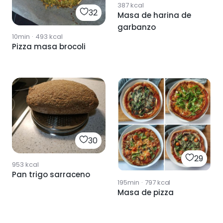
387
kcal
32
Masa de harina de
garbanzo
10min
·
493
kcal
Pizza masa brocoli
30
29
953
kcal
Pan trigo sarraceno
195min
·
797
kcal
Masa de pizza