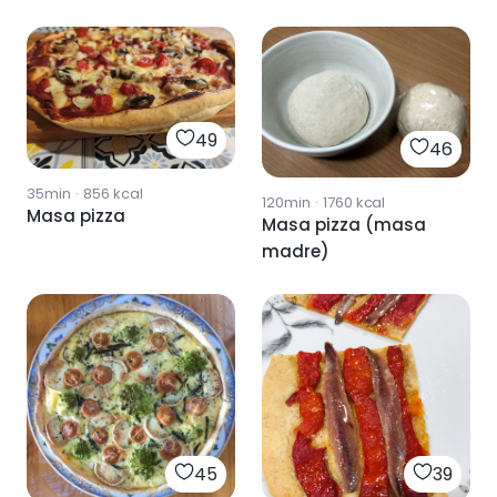
49
46
35min
·
856
kcal
120min
·
1760
kcal
Masa pizza
Masa pizza (masa
madre)
45
39