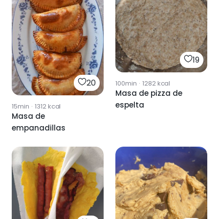
19
20
100min
·
1282
kcal
Masa de pizza de
espelta
15min
·
1312
kcal
Masa de
empanadillas