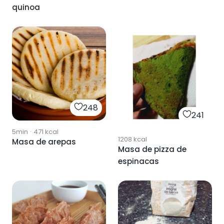
quinoa
248
241
5min
·
471
kcal
1208
kcal
Masa de arepas
Masa de pizza de
espinacas