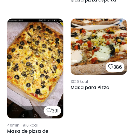
386
1026
kcal
Masa para Pizza
391
40min
·
916
kcal
Masa de pizza de