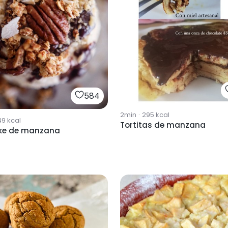
584
2min
·
295
kcal
49
kcal
Tortitas de manzana
ke de manzana