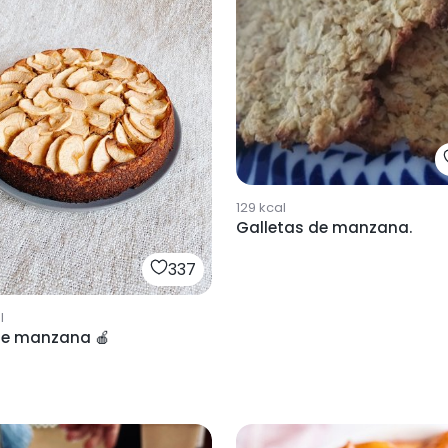
129
kcal
Galletas de manzana.
337
l
de manzana 🍎