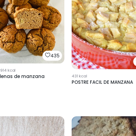
435
914
kcal
431
kcal
lenas de manzana
POSTRE FACIL DE MANZANA