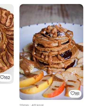
162
161
20min
·
431
kcal