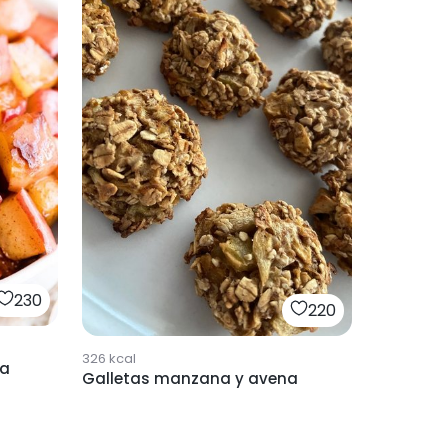
230
220
326
kcal
la
Galletas manzana y avena