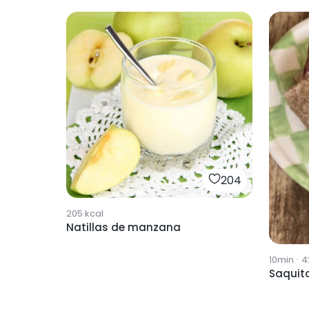
204
205
kcal
Natillas de manzana
10min
·
4
Saquit