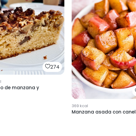
274
l
ho de manzana y
369
kcal
Manzana asada con cane