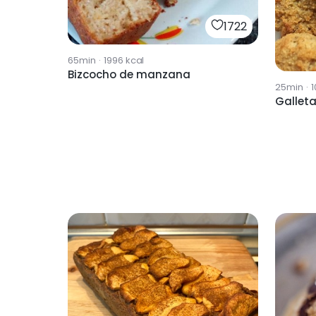
1722
65min
·
1996
kcal
Bizcocho de manzana
25min
·
1
Gallet