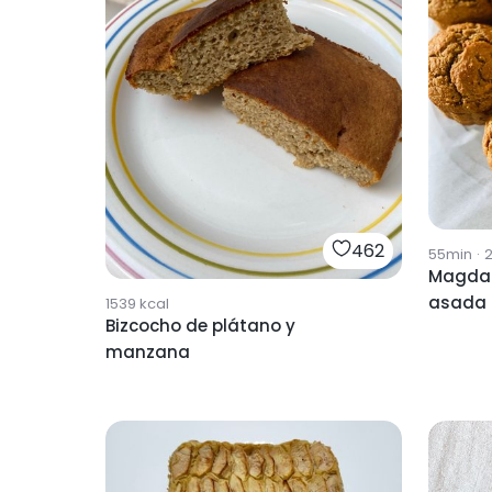
462
55min
·
2
Magda
asada
1539
kcal
Bizcocho de plátano y
manzana