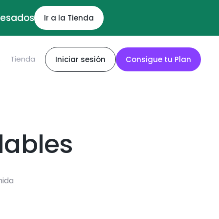
ocesados
Ir a la Tienda
S
Tienda
Iniciar sesión
Consigue tu Plan
dables
mida