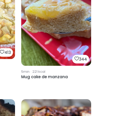
413
344
5min
·
221
kcal
Mug cake de manzana