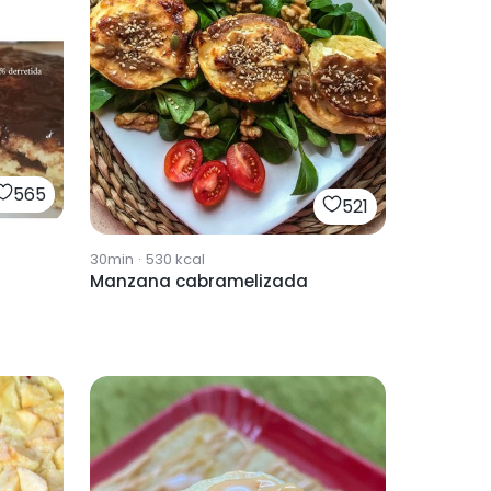
565
521
30min
·
530
kcal
Manzana cabramelizada