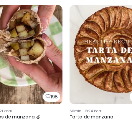
198
21
kcal
60min
·
1824
kcal
os de manzana 🍏
Tarta de manzana