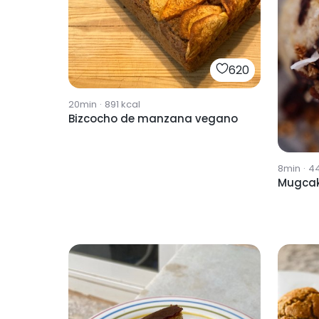
620
20min
·
891
kcal
Bizcocho de manzana vegano
8min
·
4
Mugca