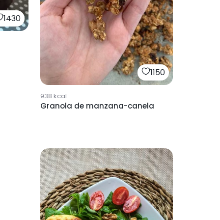
1430
1150
938
kcal
Granola de manzana-canela