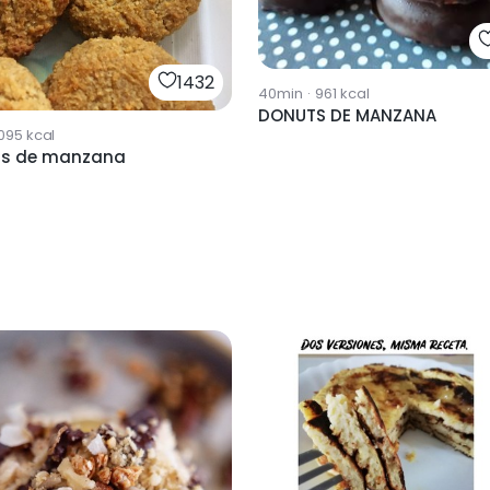
1432
40min
·
961
kcal
DONUTS DE MANZANA
095
kcal
as de manzana