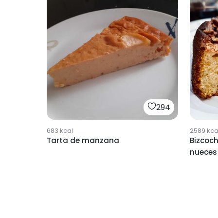
294
683
kcal
2589
kca
Tarta de manzana
Bizcoc
nueces