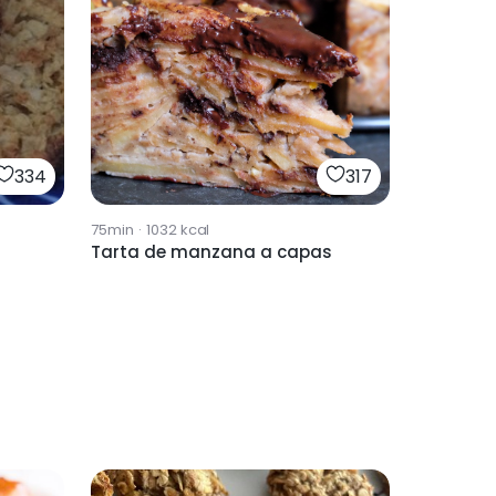
334
317
75min
·
1032
kcal
Tarta de manzana a capas