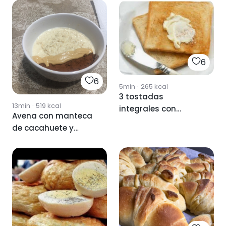
6
6
5min
·
265
kcal
3 tostadas
13min
·
519
kcal
integrales con
Avena con manteca
manteca
de cacahuete y
cacao