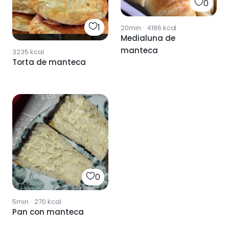
0
1
20min
·
4186
kcal
Medialuna de
manteca
3235
kcal
Torta de manteca
0
5min
·
270
kcal
Pan con manteca