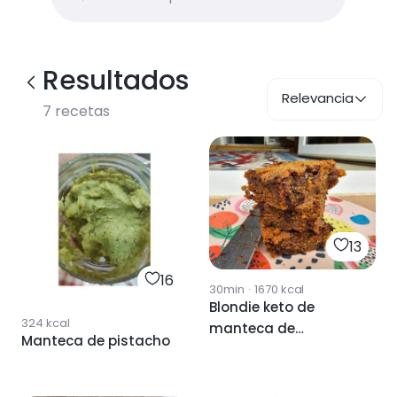
Resultados
Relevancia
7
recetas
13
16
30min
·
1670
kcal
Blondie keto de
324
kcal
manteca de
Manteca de pistacho
cacahuete