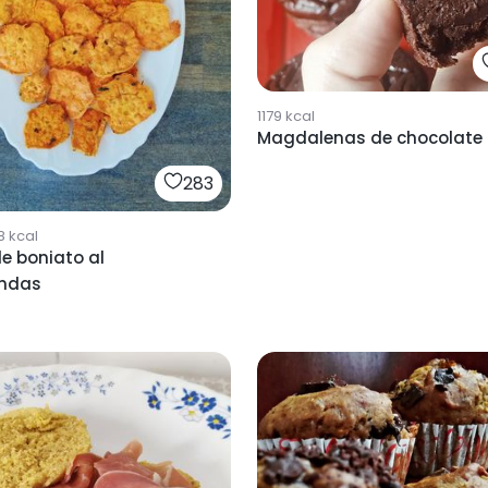
1179
kcal
Magdalenas de chocolate
283
8
kcal
e boniato al
ndas