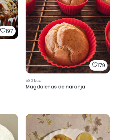
197
179
580
kcal
Magdalenas de naranja