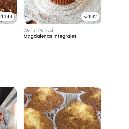
1443
1132
70min
·
1701
kcal
Magdalenas integrales