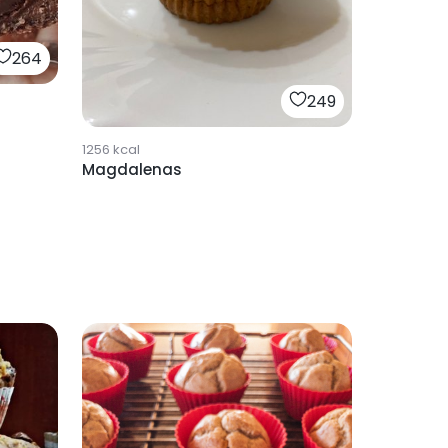
264
249
1256
kcal
Magdalenas