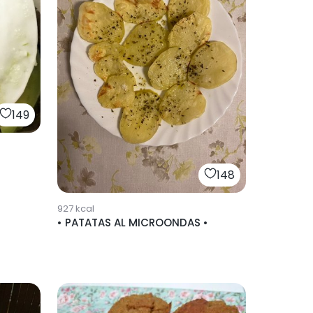
149
148
927
kcal
• PATATAS AL MICROONDAS •