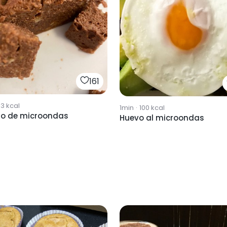
161
33
kcal
1min
·
100
kcal
ho de microondas
Huevo al microondas