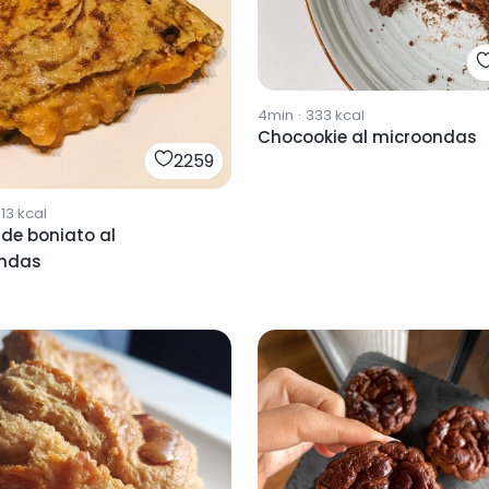
4min
·
333
kcal
Chocookie al microondas
2259
13
kcal
a de boniato al
ndas