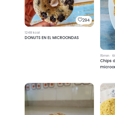
294
1248
kcal
DONUTS EN EL MICROONDAS
15min
·
6
Chips d
microo