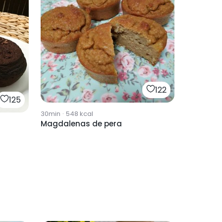
122
125
30min
·
548
kcal
Magdalenas de pera