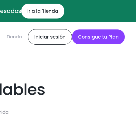
ocesados
Ir a la Tienda
S
Tienda
Iniciar sesión
Consigue tu Plan
dables
mida