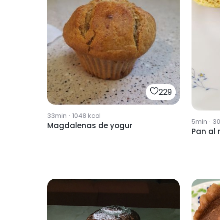
229
33min
·
1048
kcal
5min
·
3
Magdalenas de yogur
Pan al