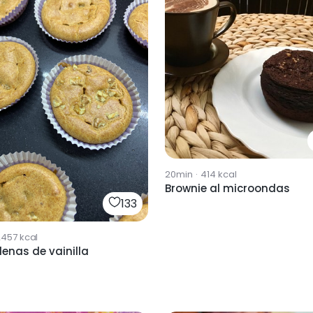
20min
·
414
kcal
Brownie al microondas
133
2457
kcal
enas de vainilla