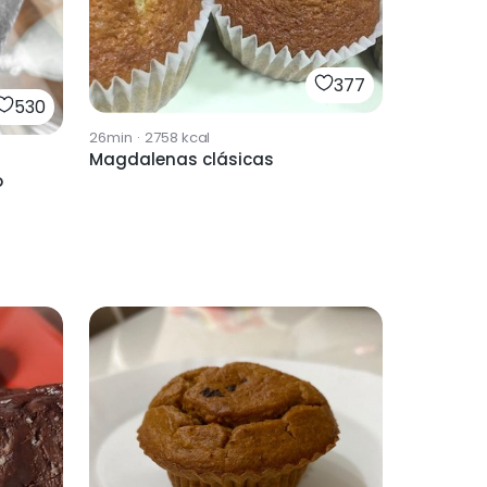
377
530
26min
·
2758
kcal
Magdalenas clásicas
o