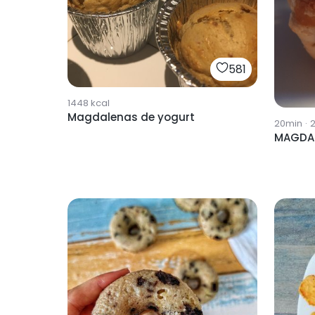
581
1448
kcal
Magdalenas de yogurt
20min
·
MAGDAL