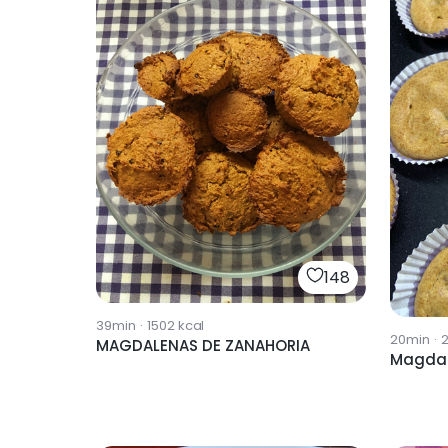
148
39min
·
1502
kcal
20min
·
MAGDALENAS DE ZANAHORIA
Magdal