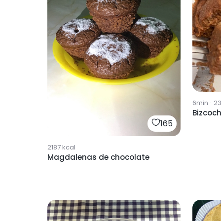
6min
·
2
Bizcoc
165
2187
kcal
Magdalenas de chocolate