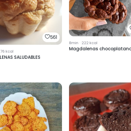
561
8min
·
222
kcal
Magdalenas chocoplatan
276
kcal
ENAS SALUDABLES