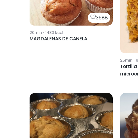
3688
20min
·
1483
kcal
MAGDALENAS DE CANELA
25min
·
9
Tortill
microo