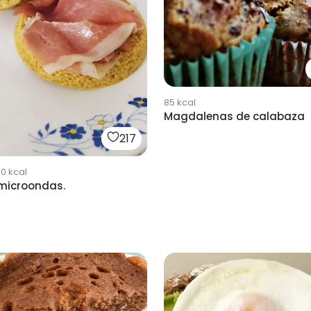
85
kcal
Magdalenas de calabaza
217
00
kcal
 microondas.