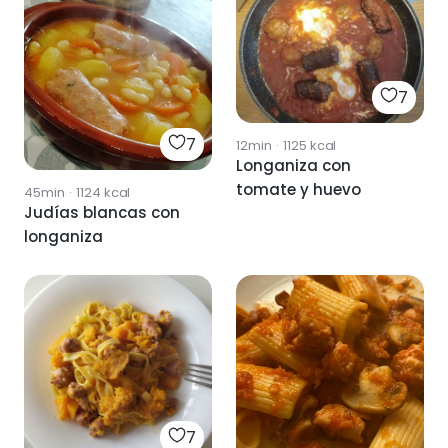
7
7
12min
·
1125
kcal
Longaniza con
tomate y huevo
45min
·
1124
kcal
Judías blancas con
longaniza
7