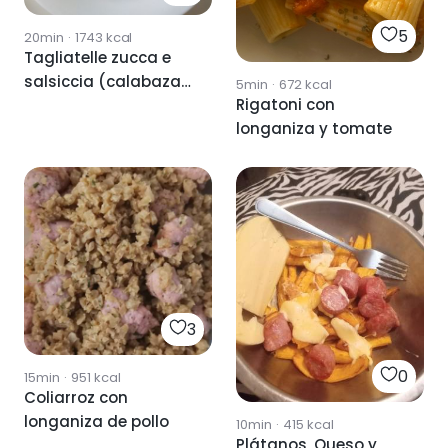
5
20min
·
1743
kcal
Tagliatelle zucca e
salsiccia (calabaza
5min
·
672
kcal
Rigatoni con
y longaniza)
longaniza y tomate
3
0
15min
·
951
kcal
Coliarroz con
longaniza de pollo
10min
·
415
kcal
Plátanos, Queso y