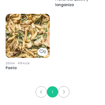
longaniza
0
20min
·
419
kcal
Pasta
1