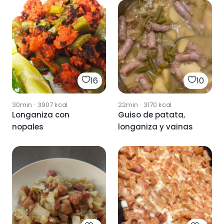
16
10
30min
·
3907
kcal
22min
·
3170
kcal
Longaniza con
Guiso de patata,
nopales
longaniza y vainas