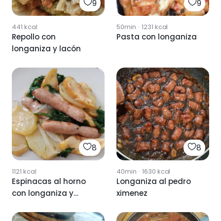
9
9
441
kcal
50min
·
1231
kcal
Repollo con
Pasta con longaniza
longaniza y lacón
8
8
1121
kcal
40min
·
1630
kcal
Espinacas al horno
Longaniza al pedro
con longaniza y
ximenez
manzana