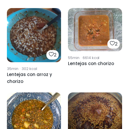
2
2
55min
·
6614
kcal
Lentejas con chorizo
35min
·
302
kcal
Lentejas con arroz y
chorizo