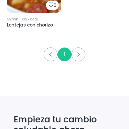
0
59min
·
1637
kcal
Lentejas con chorizo
1
Empieza tu cambio