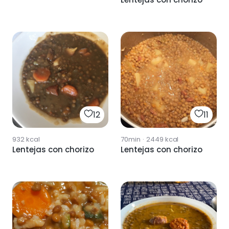
12
11
932
kcal
70min
·
2449
kcal
Lentejas con chorizo
Lentejas con chorizo