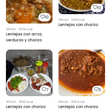
10
10
45min
·
1310
kcal
Lentejas con chorizo
35min
·
1379
kcal
Lentejas con arroz,
verduras y chorizo
7
5
45min
·
1892
kcal
60min
·
936
kcal
Lentejas con chorizo
Lentejas con chorizo