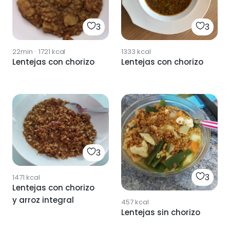
3
3
22min
·
1721
kcal
1333
kcal
Lentejas con chorizo
Lentejas con chorizo
3
3
1471
kcal
Lentejas con chorizo
y arroz integral
457
kcal
Lentejas sin chorizo