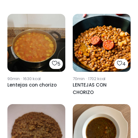
5
4
90min
·
1630
kcal
70min
·
1702
kcal
Lentejas con chorizo
LENTEJAS CON
CHORIZO