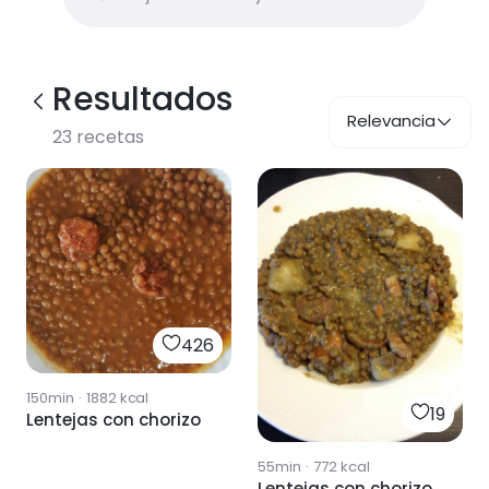
Resultados
Relevancia
23
recetas
426
150min
·
1882
kcal
19
Lentejas con chorizo
55min
·
772
kcal
Lentejas con chorizo