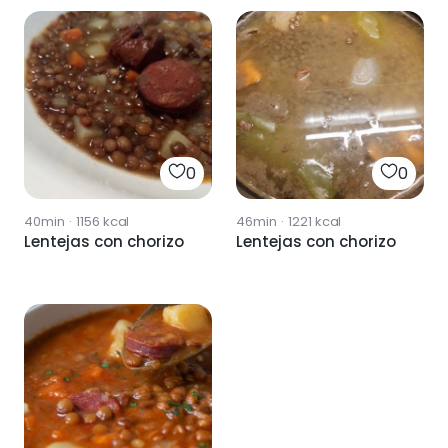
0
0
40min
·
1156
kcal
46min
·
1221
kcal
Lentejas con chorizo
Lentejas con chorizo