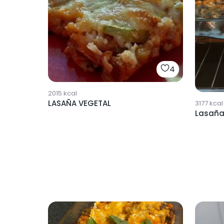
4
2015
kcal
LASAÑA VEGETAL
3177
kcal
Lasañ