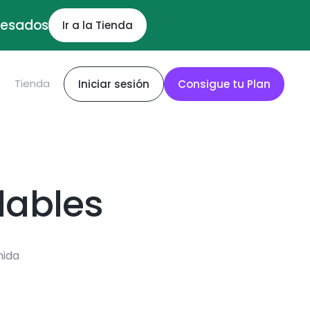
ocesados
Ir a la Tienda
S
Tienda
Iniciar sesión
Consigue tu Plan
dables
mida