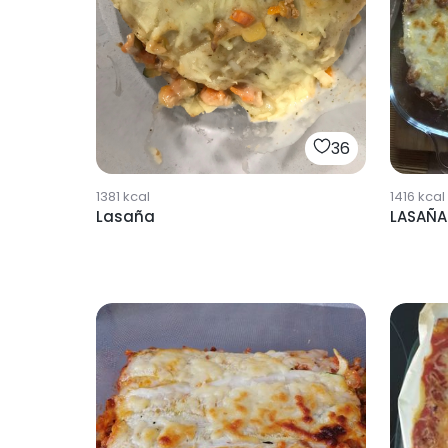
36
1381
kcal
1416
kcal
Lasaña
LASAÑA