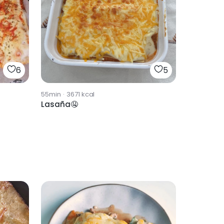
6
5
55min
·
3671
kcal
Lasaña🤤