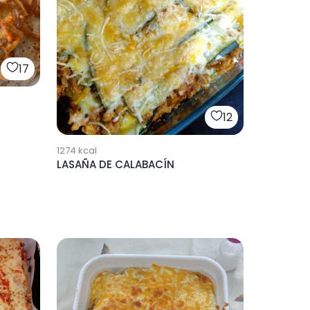
17
12
1274
kcal
LASAÑA DE CALABACÍN