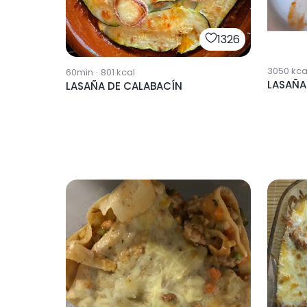
1326
3050
kca
60min
·
801
kcal
LASAÑA
LASAÑA DE CALABACÍN