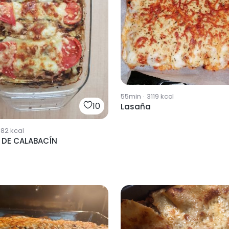
55min
·
3119
kcal
10
Lasaña
882
kcal
 DE CALABACÍN