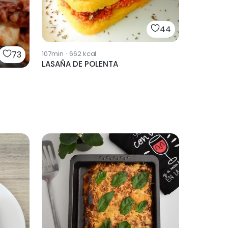
44
73
107min
·
662
kcal
LASAÑA DE POLENTA