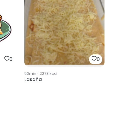
0
0
50min
·
2278
kcal
Lasaña