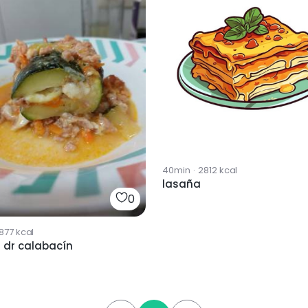
40min
·
2812
kcal
lasaña
0
1877
kcal
 dr calabacín