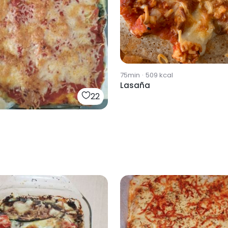
75min
·
509
kcal
Lasaña
22
a