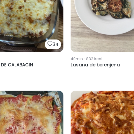
34
40min
·
832
kcal
 DE CALABACIN
Lasana de berenjena