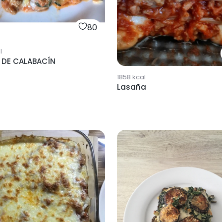
80
l
 DE CALABACÍN
1858
kcal
Lasaña