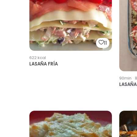
11
622
kcal
LASAÑA FRÍA
90min
·
LASAÑA