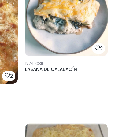
2
1874
kcal
LASAÑA DE CALABACÍN
2