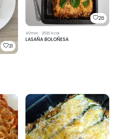
26
40min
·
3581
kcal
LASAÑA BOLOÑESA
31