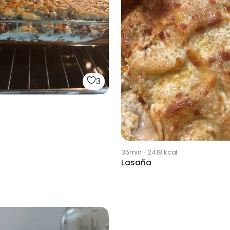
3
a
35min
·
2418
kcal
Lasaña