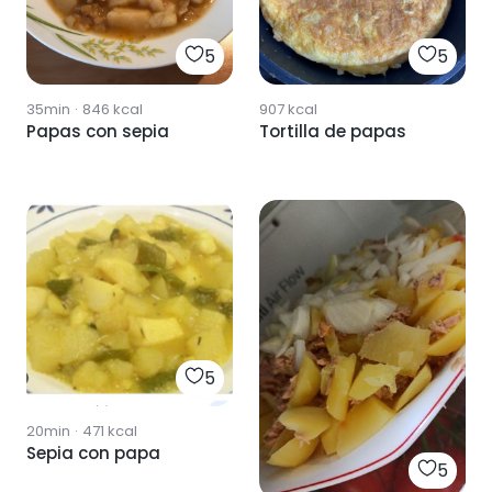
5
5
35min
·
846
kcal
907
kcal
Papas con sepia
Tortilla de papas
5
20min
·
471
kcal
Sepia con papa
5