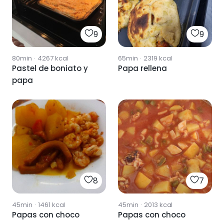
9
9
80min
·
4267
kcal
65min
·
2319
kcal
Pastel de boniato y
Papa rellena
papa
8
7
45min
·
1461
kcal
45min
·
2013
kcal
Papas con choco
Papas con choco