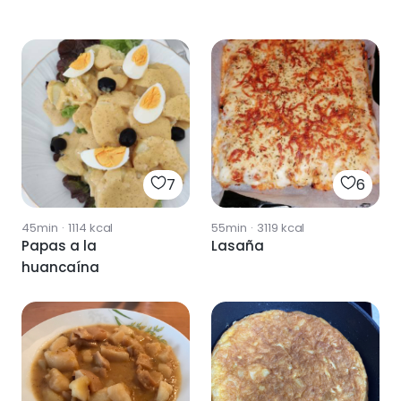
7
6
45min
·
1114
kcal
55min
·
3119
kcal
Papas a la
Lasaña
huancaína