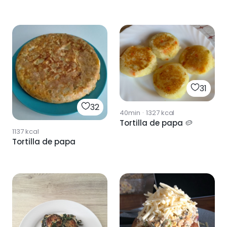
31
32
40min
·
1327
kcal
Tortilla de papa 🥔
1137
kcal
Tortilla de papa