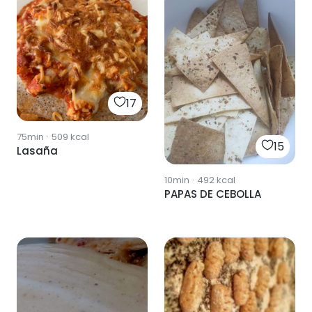
17
75min
·
509
kcal
15
Lasaña
10min
·
492
kcal
PAPAS DE CEBOLLA