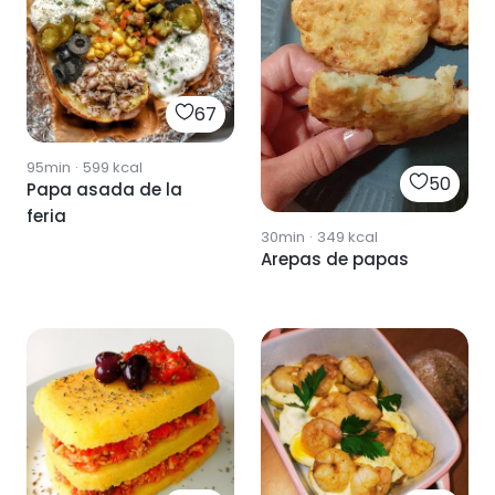
67
95min
·
599
kcal
50
Papa asada de la
feria
30min
·
349
kcal
Arepas de papas