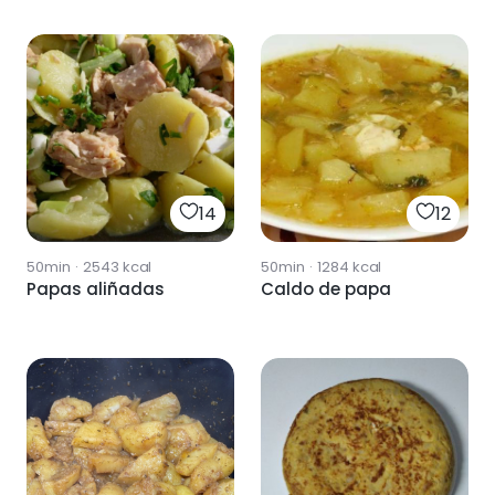
14
12
50min
·
2543
kcal
50min
·
1284
kcal
Papas aliñadas
Caldo de papa