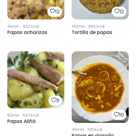
12
12
30min
·
922
kcal
100min
·
856
kcal
Papas achorizas
Tortilla de papas
11
10
60min
·
637
kcal
Papas Aliñá
45min
·
1131
kcal
Papas en ajopollo