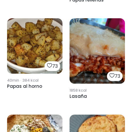
73
73
40min
·
384
kcal
Papas al horno
1858
kcal
Lasaña