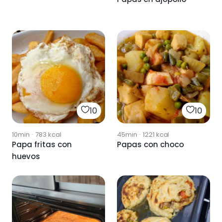
10
10
10min
·
783
kcal
45min
·
1221
kcal
Papa fritas con
Papas con choco
huevos