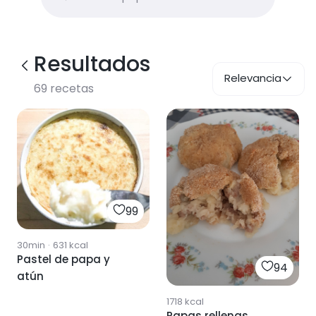
Resultados
Relevancia
69
recetas
99
30min
·
631
kcal
Pastel de papa y
94
atún
1718
kcal
Papas rellenas