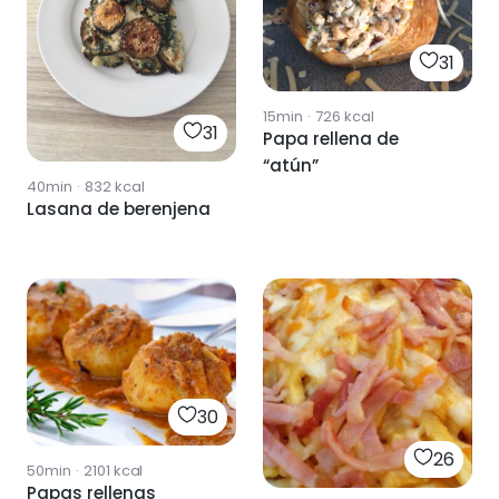
31
15min
·
726
kcal
31
Papa rellena de
“atún”
40min
·
832
kcal
Lasana de berenjena
30
26
50min
·
2101
kcal
Papas rellenas