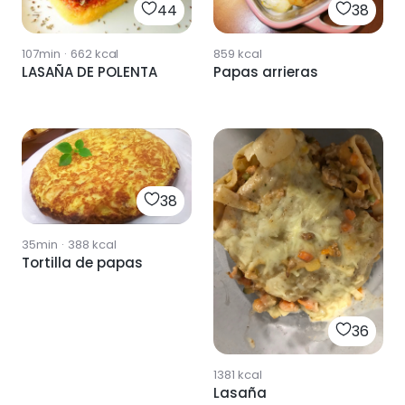
44
38
107min
·
662
kcal
859
kcal
LASAÑA DE POLENTA
Papas arrieras
38
35min
·
388
kcal
Tortilla de papas
36
1381
kcal
Lasaña