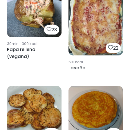
23
30min
·
300
kcal
22
Papa rellena
(vegana)
631
kcal
Lasaña