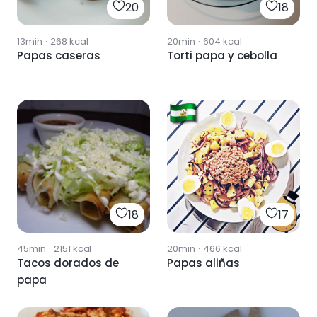
20
18
13min
·
268
kcal
20min
·
604
kcal
Papas caseras
Torti papa y cebolla
18
17
45min
·
2151
kcal
20min
·
466
kcal
Tacos dorados de
Papas aliñas
papa