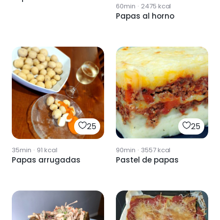
60min
·
2475
kcal
Papas al horno
25
25
35min
·
91
kcal
90min
·
3557
kcal
Papas arrugadas
Pastel de papas