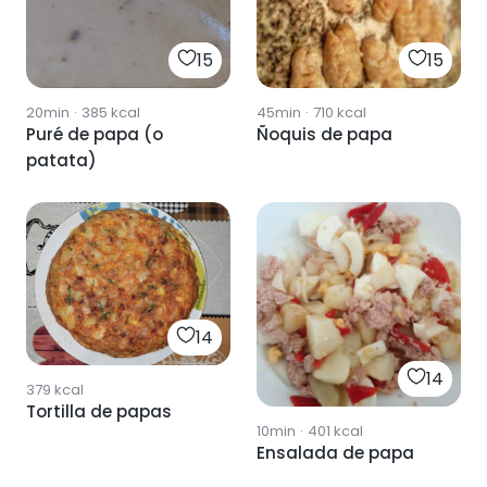
15
15
20min
·
385
kcal
45min
·
710
kcal
Puré de papa (o
Ñoquis de papa
patata)
14
14
379
kcal
Tortilla de papas
10min
·
401
kcal
Ensalada de papa