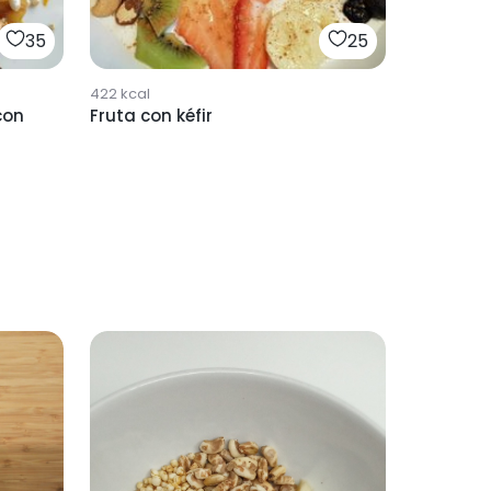
35
25
422
kcal
con
Fruta con kéfir