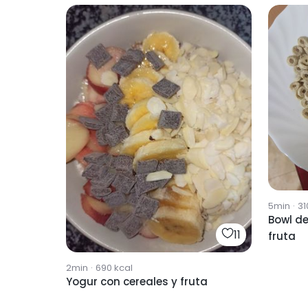
5min
·
31
Bowl de
11
fruta
2min
·
690
kcal
Yogur con cereales y fruta