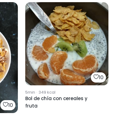
10
5min
·
349
kcal
Bol de chía con cereales y
10
fruta