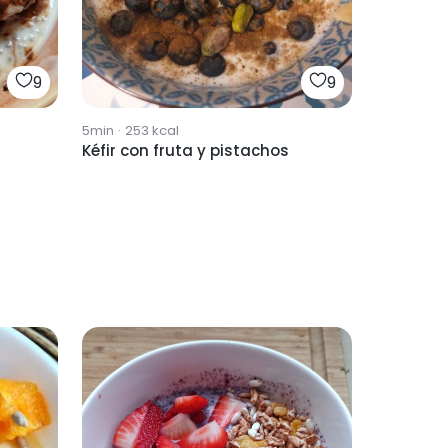
9
9
5min
·
253
kcal
Kéfir con fruta y pistachos