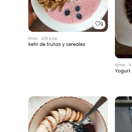
9
5min
·
205
kcal
Kefir de frutas y cereales
10min
·
5
Yogurt 