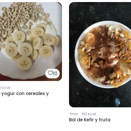
10
0
kcal
 yogur con cereales y
7min
·
312
kcal
Bol de Kefir y fruta