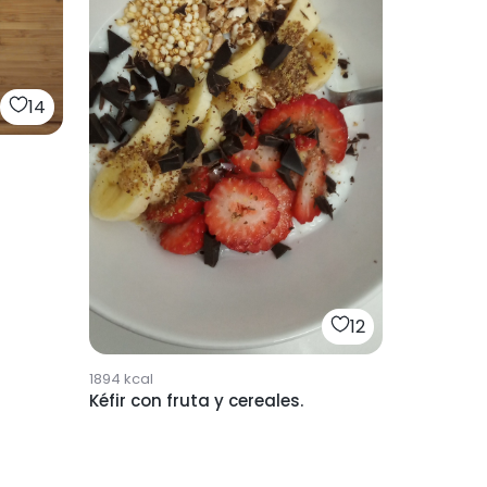
14
12
1894
kcal
Kéfir con fruta y cereales.