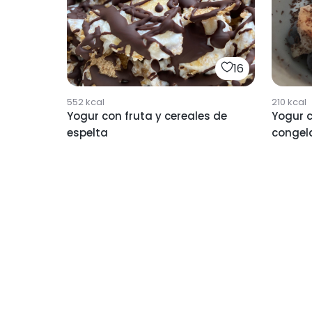
16
552
kcal
210
kcal
Yogur con fruta y cereales de
Yogur c
espelta
congel