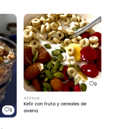
9
423
kcal
Kefir con fruta y cereales de
9
avena