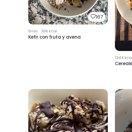
167
5min
·
366
kcal
Kefir con fruta y avena
1344
kca
Cereale