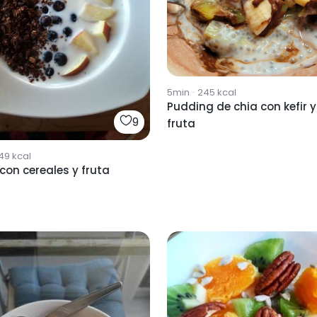
5min
·
245
kcal
Pudding de chia con kefir y
9
fruta
49
kcal
con cereales y fruta