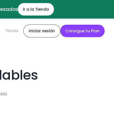
ocesados
Ir a la Tienda
S
Tienda
Iniciar sesión
Consigue tu Plan
dables
mida