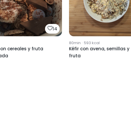
14
80min
·
593
kcal
on cereales y fruta
Kéfir con avena, semillas y
ada
fruta