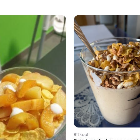
811
kcal