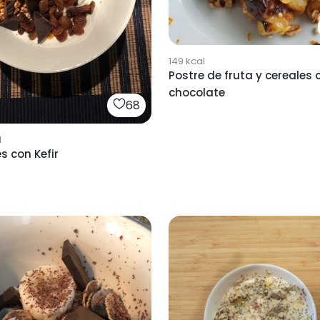
149
kcal
Postre de fruta y cereales 
chocolate
68
l
s con Kefir