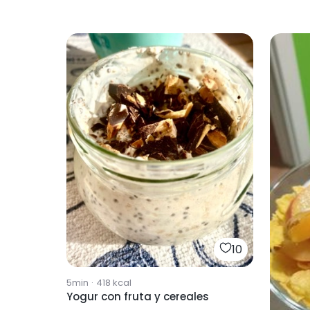
10
5min
·
418
kcal
Yogur con fruta y cereales