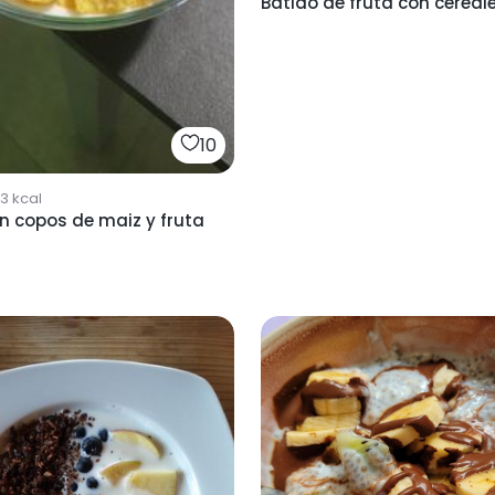
Batido de fruta con cereal
10
73
kcal
on copos de maiz y fruta