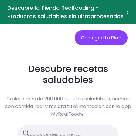
Descubre la Tienda Realfooding -
›
Productos saludables sin ultraprocesados
Consigue tu Plan
Descubre recetas
saludables
Explora más de 200.000 recetas saludables, hechas
con comida real y mejora tu alimentación con la app
MyRealFood💚