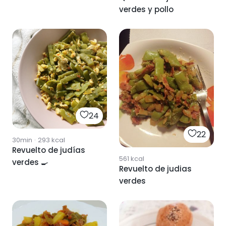
verdes y pollo
24
22
30min
·
293
kcal
Revuelto de judías
561
kcal
verdes 🍳
Revuelto de judias
verdes