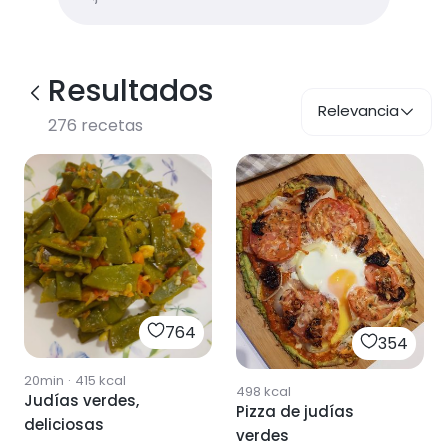
Resultados
Relevancia
276
recetas
764
354
20min
·
415
kcal
498
kcal
Judías verdes,
Pizza de judías
deliciosas
verdes