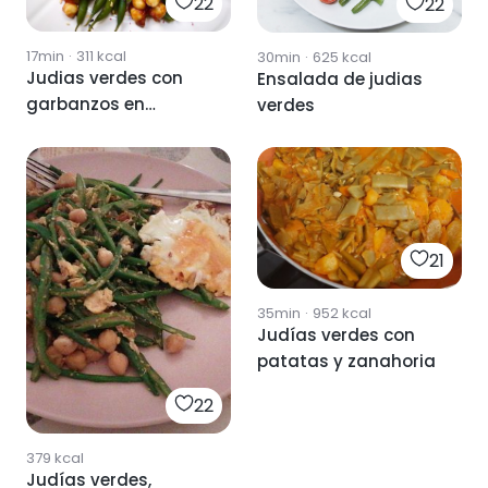
22
22
17min
·
311
kcal
30min
·
625
kcal
Judias verdes con
Ensalada de judias
garbanzos en
verdes
tomate y huevo
21
35min
·
952
kcal
Judías verdes con
patatas y zanahoria
22
379
kcal
Judías verdes,