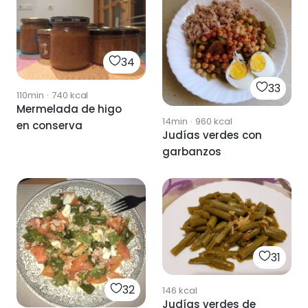
34
33
110min
·
740
kcal
Mermelada de higo
14min
·
960
kcal
en conserva
Judías verdes con
garbanzos
31
32
146
kcal
Judías verdes de