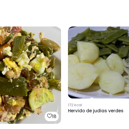
172
kcal
Hervido de judias verdes
18