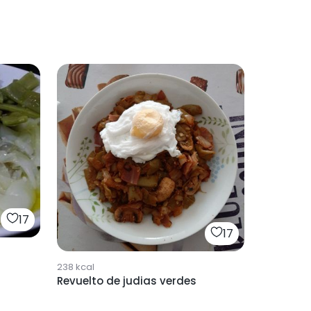
17
17
238
kcal
Revuelto de judias verdes