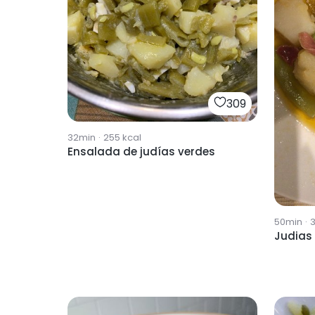
309
32min
·
255
kcal
Ensalada de judías verdes
50min
·
3
Judias