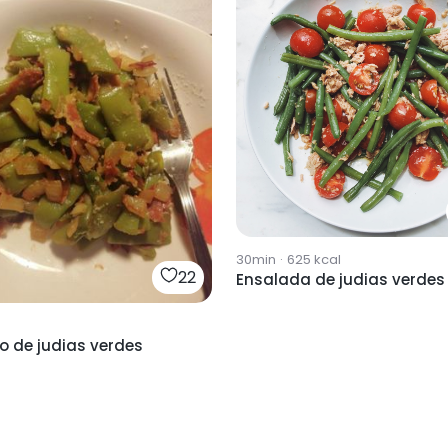
30min
·
625
kcal
22
Ensalada de judias verdes
o de judias verdes