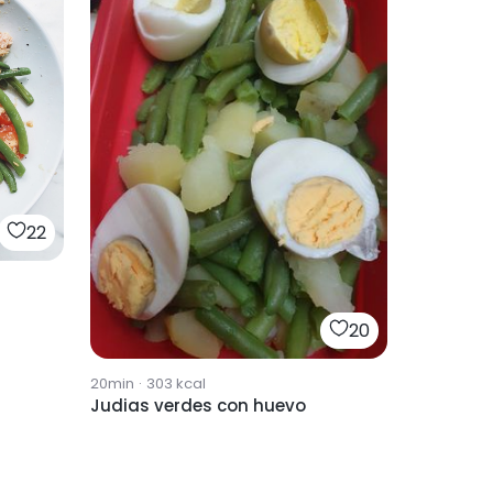
22
20
20min
·
303
kcal
Judias verdes con huevo