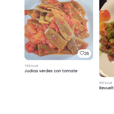
28
749
kcal
Judias verdes con tomate
561
kcal
Revuelt