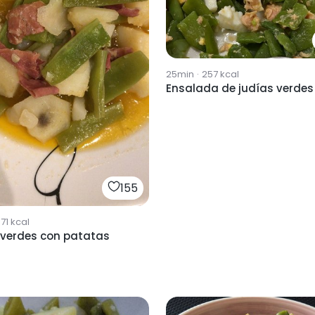
25min
·
257
kcal
Ensalada de judías verdes
155
71
kcal
 verdes con patatas