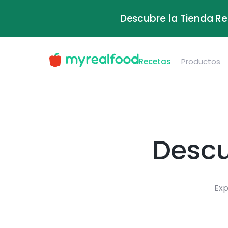
Descubre la Tienda Re
Recetas
Productos
Descu
Exp