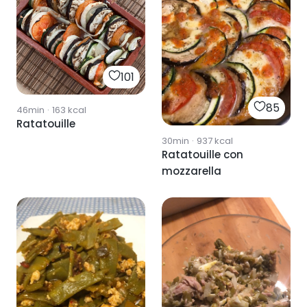
101
85
46min
·
163
kcal
Ratatouille
30min
·
937
kcal
Ratatouille con
mozzarella