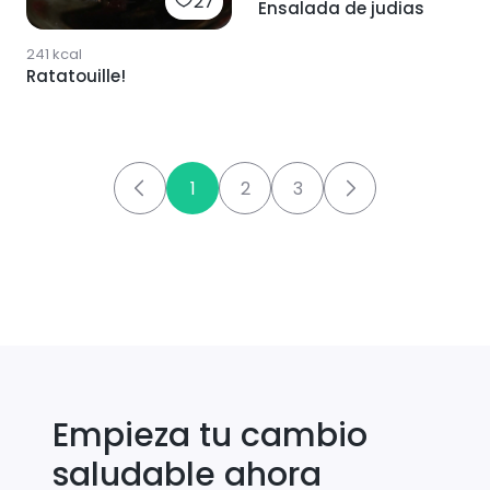
27
Ensalada de judias
241
kcal
Ratatouille!
1
2
3
Empieza tu cambio
saludable ahora