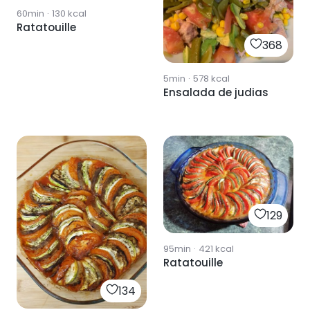
60min
·
130
kcal
Ratatouille
368
5min
·
578
kcal
Ensalada de judias
129
95min
·
421
kcal
Ratatouille
134