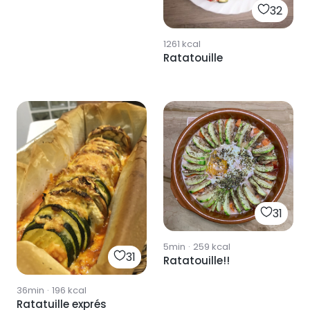
32
1261
kcal
Ratatouille
31
5min
·
259
kcal
31
Ratatouille!!
36min
·
196
kcal
Ratatuille exprés