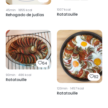
1007
kcal
45min
·
1855
kcal
Ratatouille
Rehogado de judías
64
90min
·
486
kcal
62
Ratatouille
120min
·
1457
kcal
Ratatouille