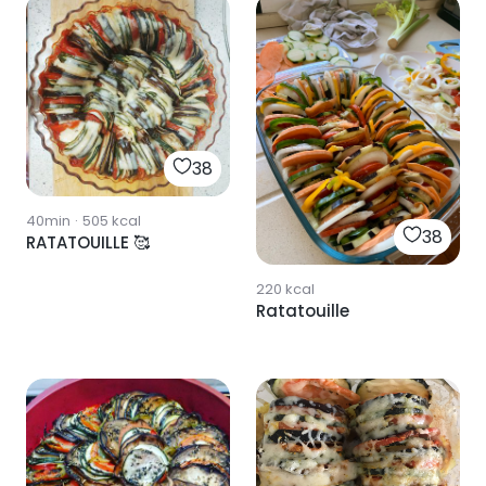
38
40min
·
505
kcal
38
RATATOUILLE 🥰
220
kcal
Ratatouille