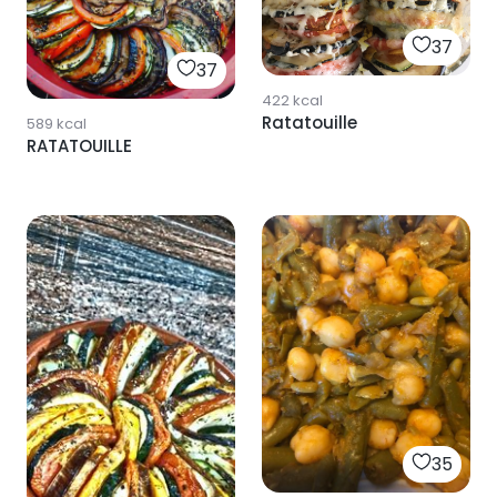
37
37
422
kcal
Ratatouille
589
kcal
RATATOUILLE
35