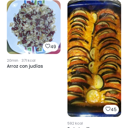
49
20min
·
371
kcal
Arroz con judías
45
592
kcal