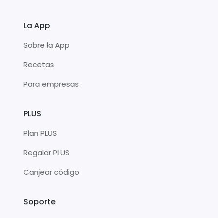
La App
Sobre la App
Recetas
Para empresas
PLUS
Plan PLUS
Regalar PLUS
Canjear código
Soporte