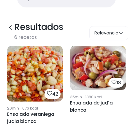
Resultados
Relevancia
6
recetas
18
42
35min
·
1380
kcal
Ensalada de judía
20min
·
676
kcal
blanca
Ensalada veraniega
judia blanca