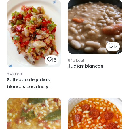
13
16
845
kcal
Judías blancas
549
kcal
Salteado de judias
blancas cocidas y
verduras