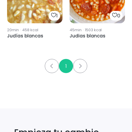
1
0
20min
·
458
kcal
45min
·
1503
kcal
Judías blancas
Judias blancas
1