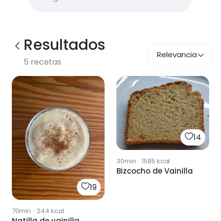
Resultados
Relevancia
5
recetas
14
30min
·
1585
kcal
Bizcocho de Vainilla
19
70min
·
244
kcal
Natilla de vainilla