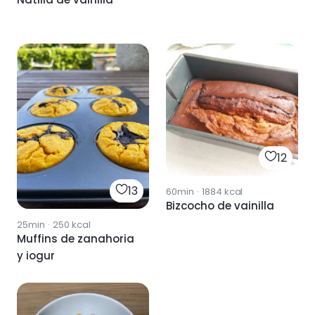
12
13
60min
·
1884
kcal
Bizcocho de vainilla
25min
·
250
kcal
Muffins de zanahoria
y iogur