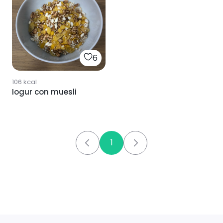
6
106
kcal
Iogur con muesli
1