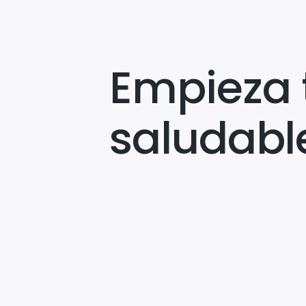
Empieza 
saludabl