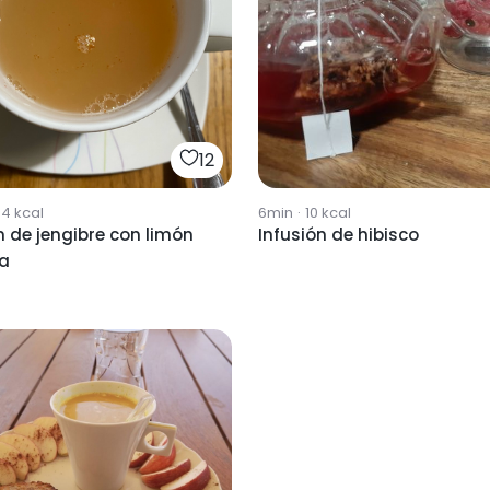
12
54
kcal
6min
·
10
kcal
n de jengibre con limón
Infusión de hibisco
la