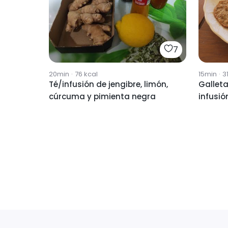
7
20min
·
76
kcal
15min
·
3
Té/infusión de jengibre, limón,
Galleta
cúrcuma y pimienta negra
infusi