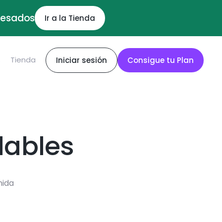
ocesados
Ir a la Tienda
S
Tienda
Iniciar sesión
Consigue tu Plan
dables
mida