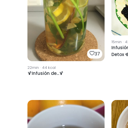
15min
·
4
Infusión
37
Detox 
22min
·
44
kcal
🍹Infusión de...🍹