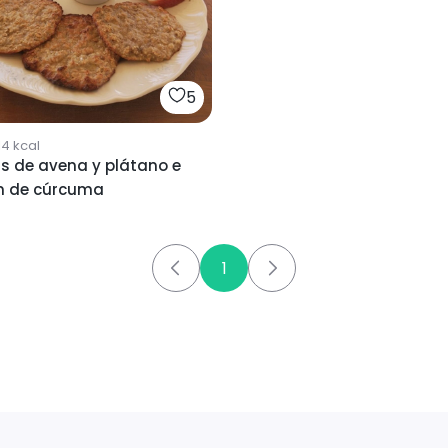
5
14
kcal
s de avena y plátano e
ón de cúrcuma
1