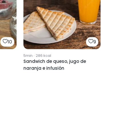
10
9
5min
·
286
kcal
Sandwich de queso, jugo de
naranja e infusión