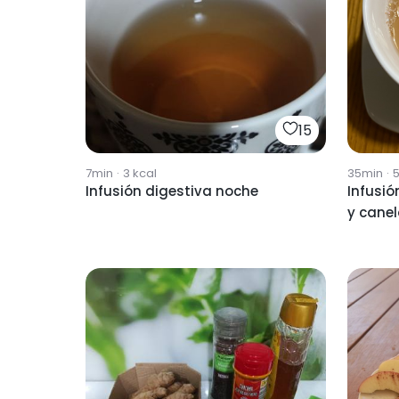
15
7min
·
3
kcal
35min
·
Infusión digestiva noche
Infusió
y cane