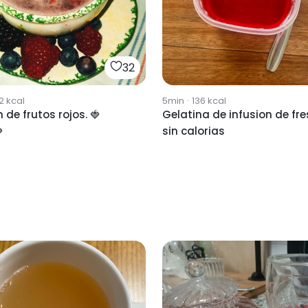
32
2
kcal
5min
·
136
kcal
 de frutos rojos. 🍓
Gelatina de infusion de fr

sin calorias