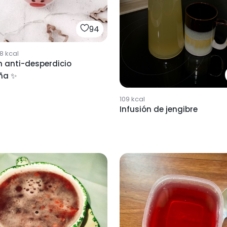
94
8
kcal
n anti-desperdicio
ña ✨
109
kcal
Infusión de jengibre