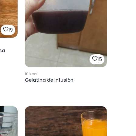
19
esa
15
10
kcal
Gelatina de infusión