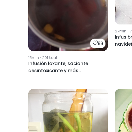
27min
·
7
Infusió
99
navide
15min
·
201
kcal
Infusión laxante, saciante
desintoxicante y más...