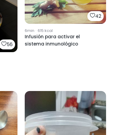
42
6min
·
615
kcal
Infusión para activar el
sistema inmunológico
56