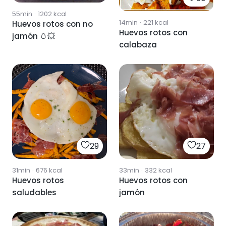
55min
·
1202
kcal
14min
·
221
kcal
Huevos rotos con no
Huevos rotos con
jamón 🥚💥
calabaza
29
27
31min
·
676
kcal
33min
·
332
kcal
Huevos rotos
Huevos rotos con
saludables
jamón