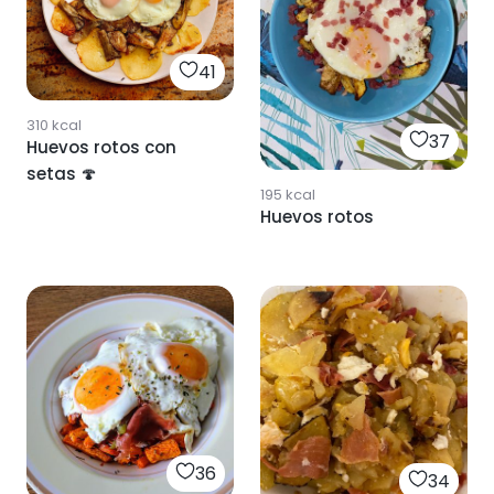
41
310
kcal
37
Huevos rotos con
setas 🍄
195
kcal
Huevos rotos
36
34