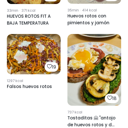
35min
·
414
kcal
33min
·
371
kcal
Huevos rotos con
HUEVOS ROTOS FIT A
pimientos y jamón
BAJA TEMPERATURA
19
1297
kcal
Falsos huevos rotos
18
737
kcal
Tostaditas 🤗 "antojo
de huevos rotos y de