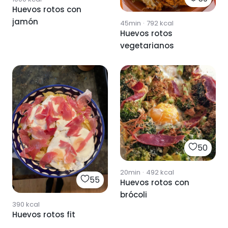
Huevos rotos con
jamón
45min
·
792
kcal
Huevos rotos
vegetarianos
50
20min
·
492
kcal
55
Huevos rotos con
brócoli
390
kcal
Huevos rotos fit