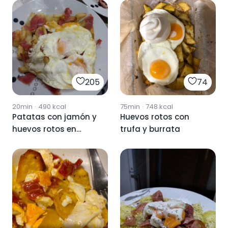
205
74
20min
·
490
kcal
75min
·
748
kcal
Patatas con jamón y
Huevos rotos con
huevos rotos en
trufa y burrata
airfryer