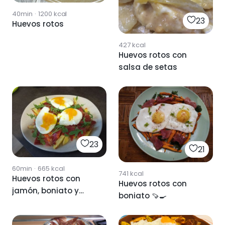
40min
·
1200
kcal
23
Huevos rotos
427
kcal
Huevos rotos con
salsa de setas
23
21
60min
·
665
kcal
741
kcal
Huevos rotos con
Huevos rotos con
jamón, boniato y
boniato 🍠🍳
patata