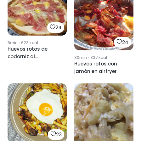
24
24
5min
·
623
kcal
Huevos rotos de
codorniz al
30min
·
337
kcal
Huevos rotos con
microondas
jamón en airfryer
23