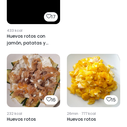
17
433
kcal
Huevos rotos con
jamón, patatas y
pimientos
16
15
232
kcal
26min
·
777
kcal
Huevos rotos
Huevos rotos