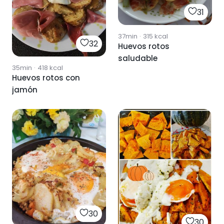
31
37min
·
315
kcal
32
Huevos rotos
saludable
35min
·
418
kcal
Huevos rotos con
jamón
30
30