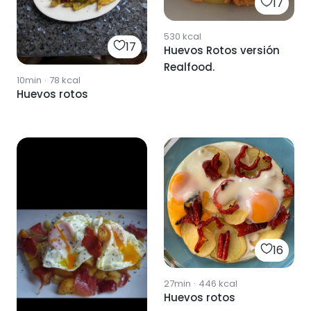
17
530
kcal
17
Huevos Rotos versión
Realfood.
10min
·
78
kcal
Huevos rotos
16
27min
·
446
kcal
Huevos rotos