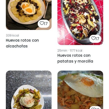
17
339
kcal
17
Huevos rotos con
alcachofas
25min
·
1177
kcal
Huevos rotos con
patatas y morcilla