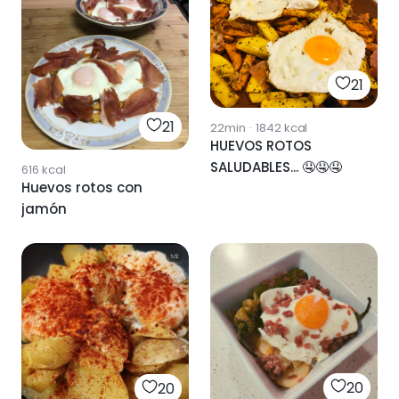
21
21
22min
·
1842
kcal
HUEVOS ROTOS
SALUDABLES... 🤤🤤🤤
616
kcal
Huevos rotos con
jamón
20
20