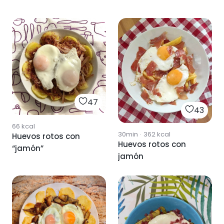
47
43
66
kcal
30min
·
362
kcal
Huevos rotos con
Huevos rotos con
“jamón”
jamón