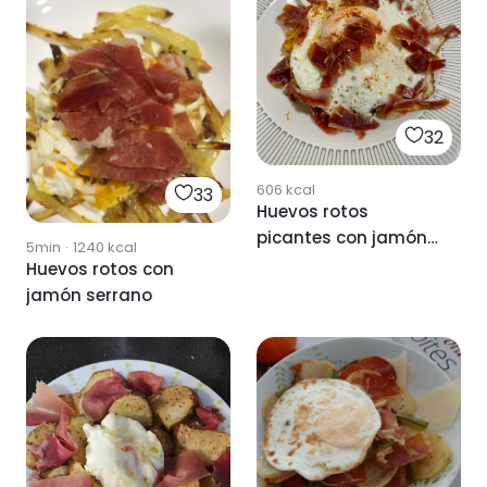
32
606
kcal
33
Huevos rotos
picantes con jamón
5min
·
1240
kcal
🍳
Huevos rotos con
jamón serrano