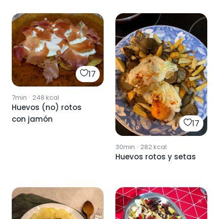
pesto"
17
7min
·
248
kcal
Huevos (no) rotos
con jamón
17
30min
·
282
kcal
Huevos rotos y setas