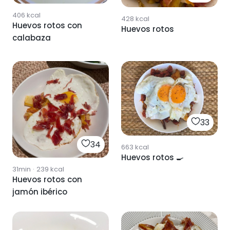
406
kcal
428
kcal
Huevos rotos con
Huevos rotos
calabaza
33
34
663
kcal
Huevos rotos 🍳
31min
·
239
kcal
Huevos rotos con
jamón ibérico