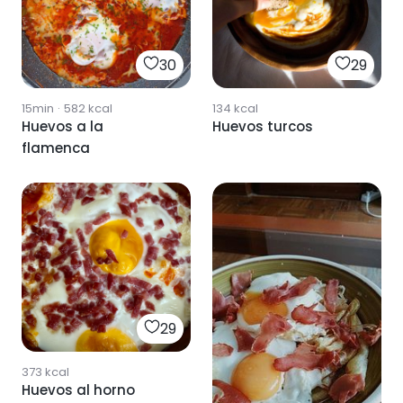
30
29
15min
·
582
kcal
134
kcal
Huevos a la
Huevos turcos
flamenca
29
373
kcal
Huevos al horno