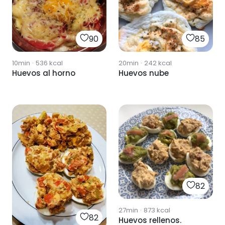
90
85
10min
·
536
kcal
20min
·
242
kcal
Huevos al horno
Huevos nube
82
27min
·
873
kcal
82
Huevos rellenos.