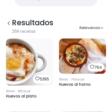
Resultados
Relevancia
259
recetas
764
5395
15min
·
743
kcal
Huevos al horno
15min
·
165
kcal
Huevos al plato