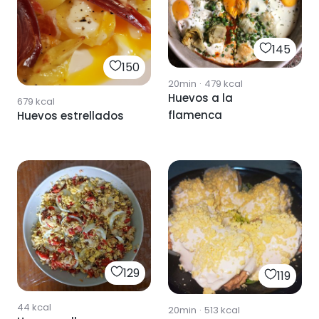
145
150
20min
·
479
kcal
Huevos a la
679
kcal
flamenca
Huevos estrellados
129
119
44
kcal
20min
·
513
kcal