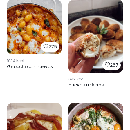
275
1034
kcal
267
Gnocchi con huevos
649
kcal
Huevos rellenos