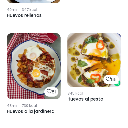
40min
·
347
kcal
Huevos rellenos
66
81
345
kcal
Huevos al pesto
43min
·
730
kcal
Huevos a la jardinera