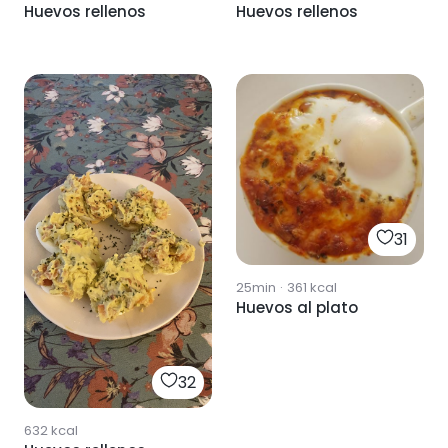
Huevos rellenos
Huevos rellenos
31
25min
·
361
kcal
Huevos al plato
32
632
kcal