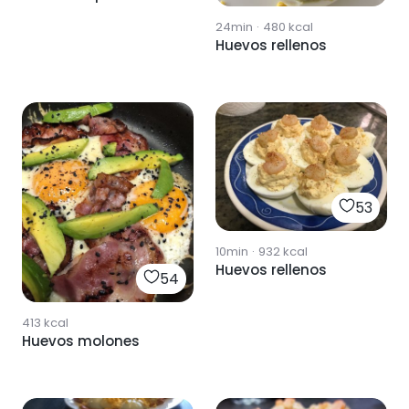
24min
·
480
kcal
Huevos rellenos
53
10min
·
932
kcal
Huevos rellenos
54
413
kcal
Huevos molones