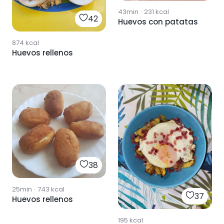
43min
·
231
kcal
42
Huevos con patatas
874
kcal
Huevos rellenos
38
25min
·
743
kcal
37
Huevos rellenos
195
kcal