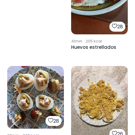
28
41min
·
205
kcal
Huevos estrellados
28
26