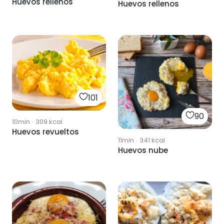
Huevos rellenos
Huevos rellenos
101
90
10min
·
309
kcal
Huevos revueltos
11min
·
341
kcal
Huevos nube