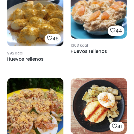
44
46
1303
kcal
Huevos rellenos
992
kcal
Huevos rellenos
41