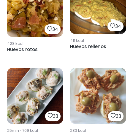
34
34
411
kcal
428
kcal
Huevos rellenos
Huevos rotos
33
33
25min
·
709
kcal
283
kcal