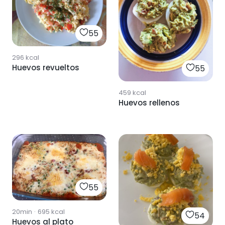
55
296
kcal
Huevos revueltos
55
459
kcal
Huevos rellenos
55
20min
·
695
kcal
54
Huevos al plato