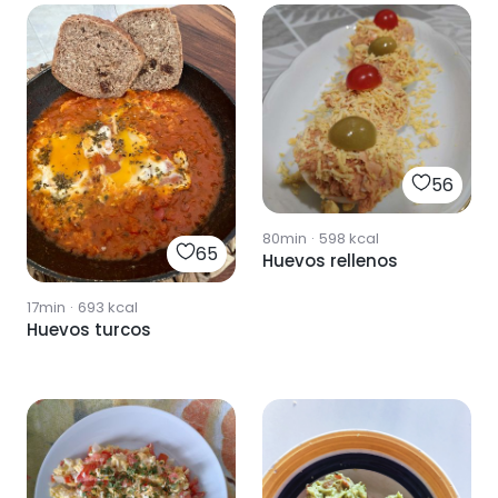
56
80min
·
598
kcal
65
Huevos rellenos
17min
·
693
kcal
Huevos turcos