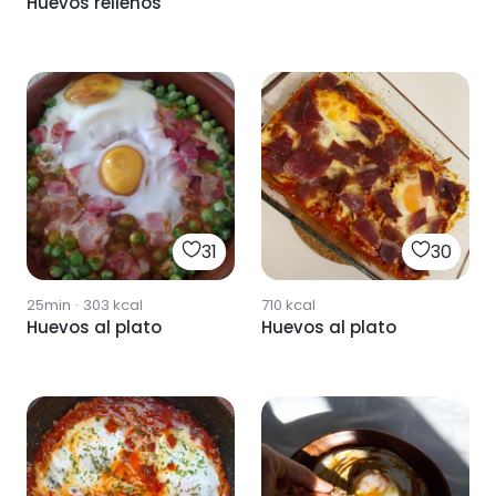
Huevos rellenos
31
30
25min
·
303
kcal
710
kcal
Huevos al plato
Huevos al plato