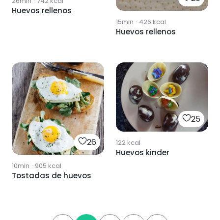
26min
·
742
kcal
Huevos rellenos
15min
·
426
kcal
Huevos rellenos
25
26
122
kcal
Huevos kinder
10min
·
905
kcal
Tostadas de huevos