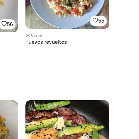
55
56
296
kcal
Huevos revueltos