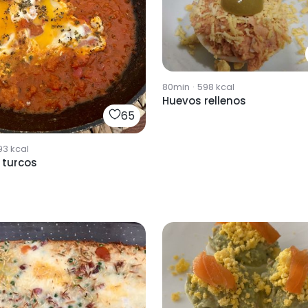
80min
·
598
kcal
Huevos rellenos
65
93
kcal
 turcos