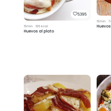
5395
15min
·
7
Huevos
15min
·
165
kcal
Huevos al plato