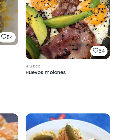
54
54
413
kcal
Huevos molones