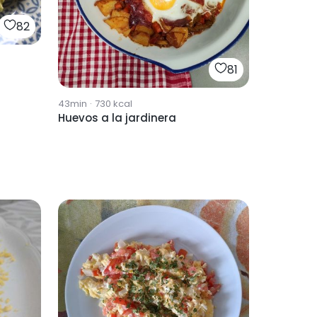
82
81
43min
·
730
kcal
Huevos a la jardinera