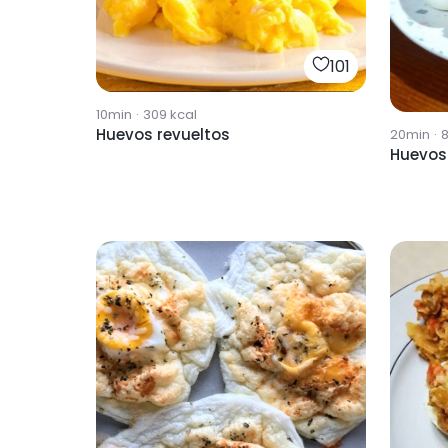
101
10min
·
309
kcal
Huevos revueltos
20min
·
Huevos