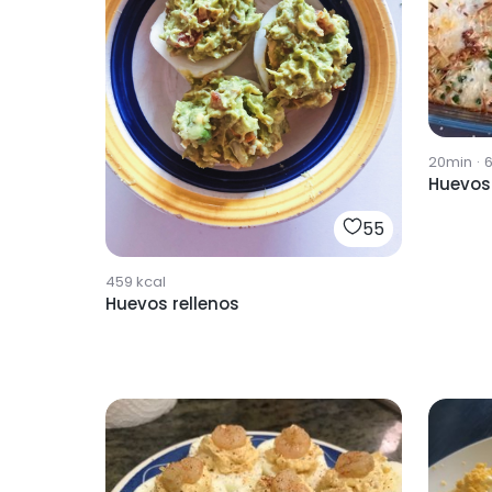
20min
·
Huevos 
55
459
kcal
Huevos rellenos