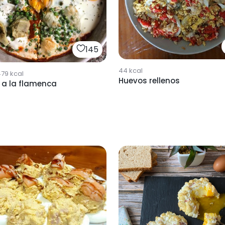
145
44
kcal
479
kcal
Huevos rellenos
 a la flamenca