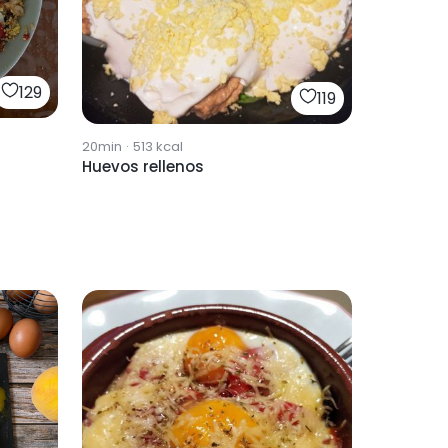
129
119
20min
·
513
kcal
Huevos rellenos