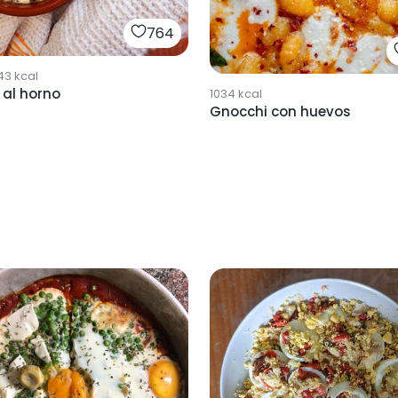
764
43
kcal
 al horno
1034
kcal
Gnocchi con huevos