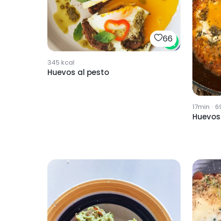
66
345
kcal
Huevos al pesto
17min
·
6
Huevos