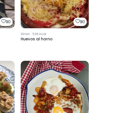
90
90
10min
·
536
kcal
Huevos al horno