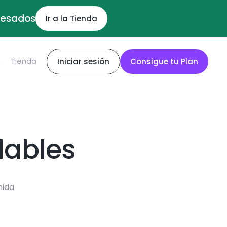
ocesados
Ir a la Tienda
S
Tienda
Iniciar sesión
Consigue tu Plan
dables
mida