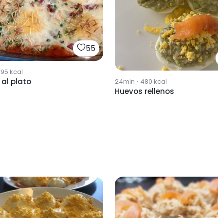
55
695
kcal
al plato
24min
·
480
kcal
Huevos rellenos