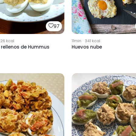
97
826
kcal
11min
·
341
kcal
 rellenos de Hummus
Huevos nube