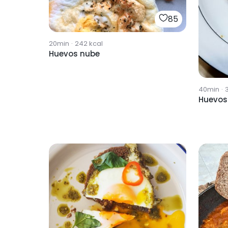
85
20min
·
242
kcal
Huevos nube
40min
·
Huevos 