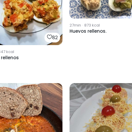
27min
·
873
kcal
Huevos rellenos.
82
347
kcal
rellenos