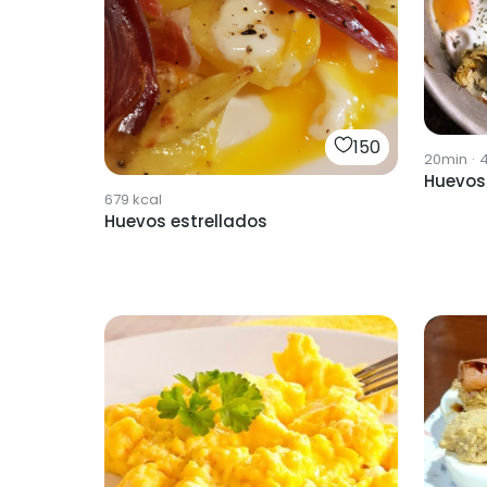
150
20min
·
Huevos
679
kcal
Huevos estrellados