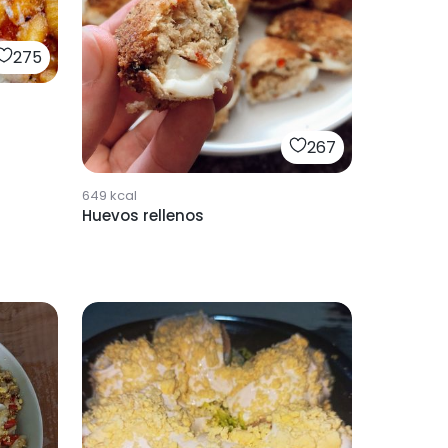
275
267
649
kcal
Huevos rellenos