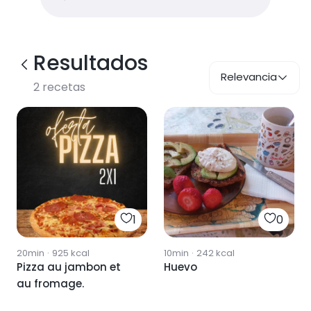
Resultados
Relevancia
2
recetas
1
0
20min
·
925
kcal
10min
·
242
kcal
Pizza au jambon et
Huevo
au fromage.