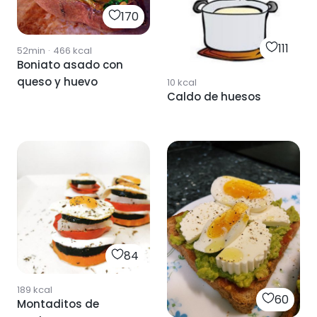
170
111
52min
·
466
kcal
Boniato asado con
queso y huevo
10
kcal
Caldo de huesos
84
189
kcal
60
Montaditos de