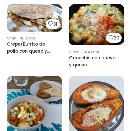
31
30
5min
·
482
kcal
Crepe/Burrito de
pollo con queso y
13min
·
744
kcal
Gnocchis con huevo
huevo
y queso