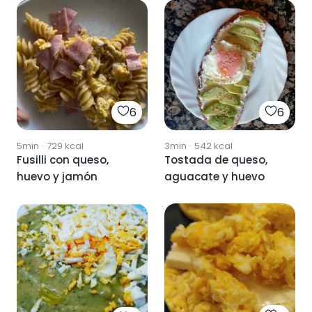
6
6
5min
·
729
kcal
3min
·
542
kcal
Fusilli con queso,
Tostada de queso,
huevo y jamón
aguacate y huevo