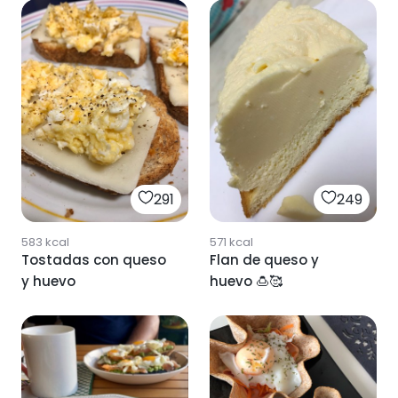
291
249
583
kcal
571
kcal
Tostadas con queso
Flan de queso y
y huevo
huevo 🍮🥰