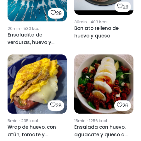
29
29
30min
·
403
kcal
Boniato relleno de
20min
·
530
kcal
Ensaladita de
huevo y queso
verduras, huevo y
queso
28
26
5min
·
235
kcal
15min
·
1256
kcal
Wrap de huevo, con
Ensalada con huevo,
atún, tomate y
aguacate y queso de