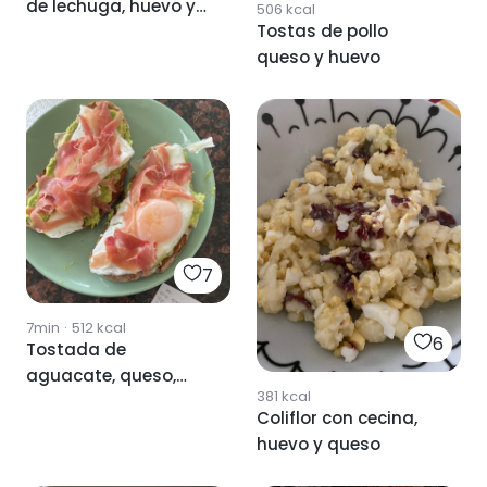
de lechuga, huevo y
506
kcal
Tostas de pollo
queso
queso y huevo
7
7min
·
512
kcal
6
Tostada de
aguacate, queso,
381
kcal
huevo y jamón
Coliflor con cecina,
huevo y queso