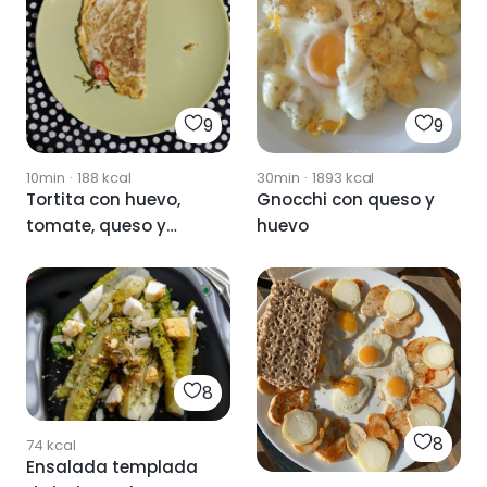
9
9
10min
·
188
kcal
30min
·
1893
kcal
Tortita con huevo,
Gnocchi con queso y
tomate, queso y
huevo
rúcula
8
8
74
kcal
Ensalada templada