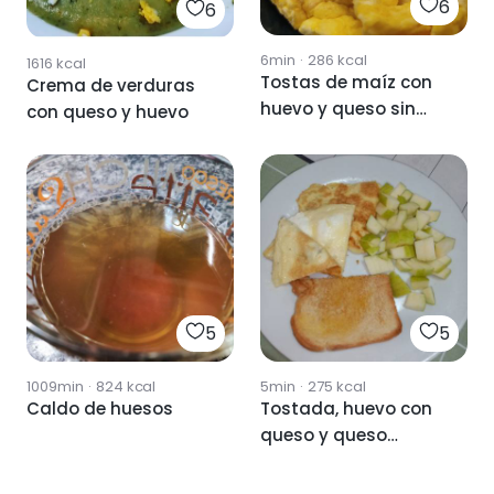
6
6
6min
·
286
kcal
1616
kcal
Tostas de maíz con
Crema de verduras
huevo y queso sin
con queso y huevo
lactosa
5
5
1009min
·
824
kcal
5min
·
275
kcal
Caldo de huesos
Tostada, huevo con
queso y queso
crema y manzana