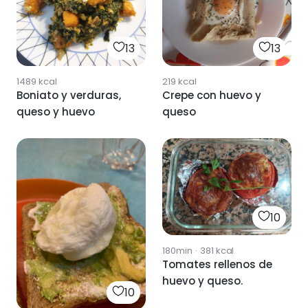
13
13
1489
kcal
219
kcal
Boniato y verduras,
Crepe con huevo y
queso y huevo
queso
10
180min
·
381
kcal
Tomates rellenos de
huevo y queso.
10