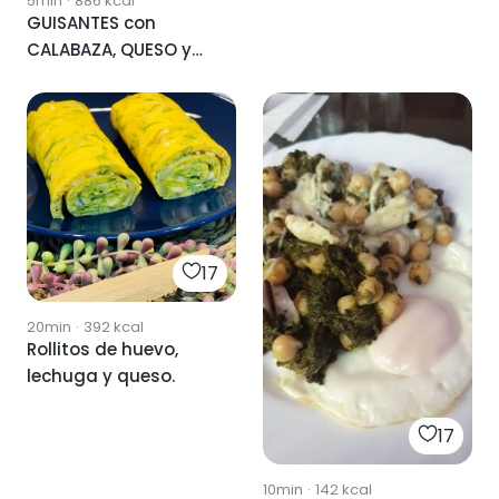
5min
·
886
kcal
GUISANTES con
CALABAZA, QUESO y
HUEVO
17
20min
·
392
kcal
Rollitos de huevo,
lechuga y queso.
17
10min
·
142
kcal