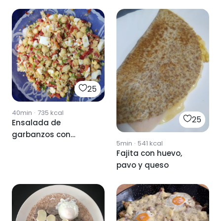
queso
cabra
25
40min
·
735
kcal
25
Ensalada de
garbanzos con
5min
·
541
kcal
queso y huevo
Fajita con huevo,
pavo y queso