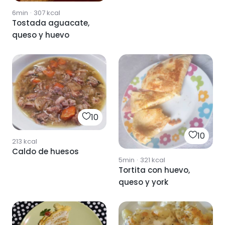
6min
·
307
kcal
Tostada aguacate,
queso y huevo
10
10
213
kcal
Caldo de huesos
5min
·
321
kcal
Tortita con huevo,
queso y york