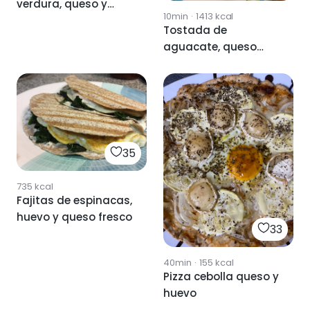
verdura, queso y
10min
·
1413
kcal
huevo de codorniz
Tostada de
aguacate, queso
fresco y huevo
35
735
kcal
Fajitas de espinacas,
huevo y queso fresco
33
40min
·
155
kcal
Pizza cebolla queso y
huevo