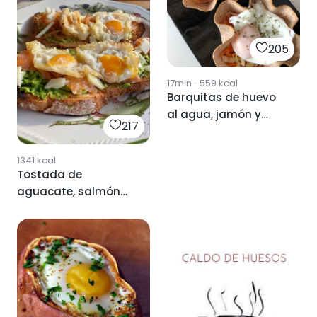
205
17min
·
559
kcal
Barquitas de huevo
al agua, jamón y
217
queso
1341
kcal
Tostada de
aguacate, salmón
queso y huevo