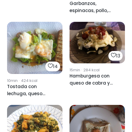
Garbanzos,
espinacas, pollo,
huevo y queso
13
14
15min
·
284
kcal
Hamburgesa con
10min
·
424
kcal
queso de cabra y
Tostada con
huevo
lechuga, queso
fresco y huevo