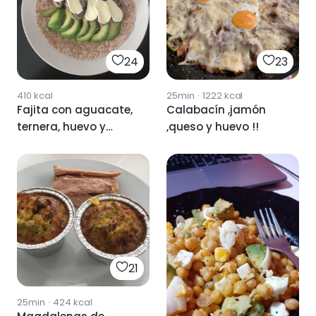
24
23
410
kcal
25min
·
1222
kcal
Fajita con aguacate,
Calabacín ,jamón
ternera, huevo y
,queso y huevo !!
queso
21
25min
·
424
kcal