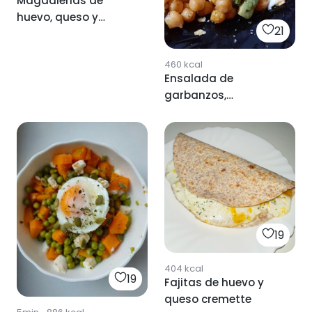
Magdalenas de
huevo, queso y
21
brócoli
460
kcal
Ensalada de
garbanzos,
aguacate, huevo y
queso
19
404
kcal
19
Fajitas de huevo y
queso cremette