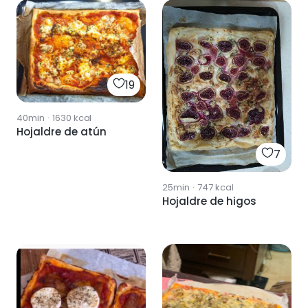
19
40min
·
1630
kcal
Hojaldre de atún
7
25min
·
747
kcal
Hojaldre de higos