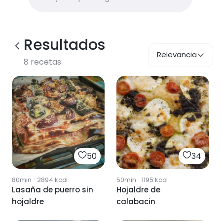
Resultados
Relevancia
8
recetas
50
34
80min
·
2894
kcal
50min
·
1195
kcal
Lasaña de puerro sin
Hojaldre de
hojaldre
calabacin