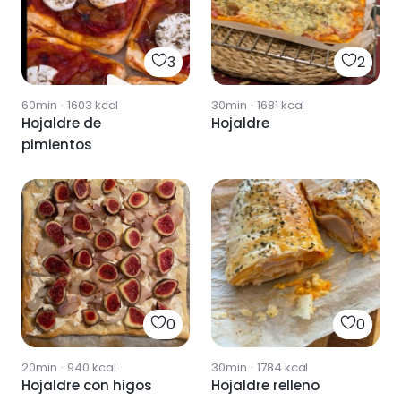
3
2
60min
·
1603
kcal
30min
·
1681
kcal
Hojaldre de
Hojaldre
pimientos
0
0
20min
·
940
kcal
30min
·
1784
kcal
Hojaldre con higos
Hojaldre relleno