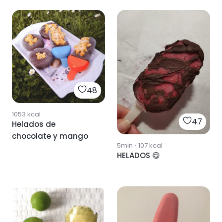
48
1053
kcal
47
Helados de
chocolate y mango
5min
·
107
kcal
HELADOS 😋