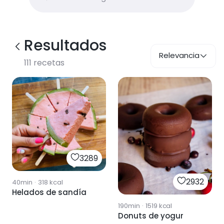
Resultados
Relevancia
111
recetas
3289
2932
40min
·
318
kcal
Helados de sandía
190min
·
1519
kcal
Donuts de yogur