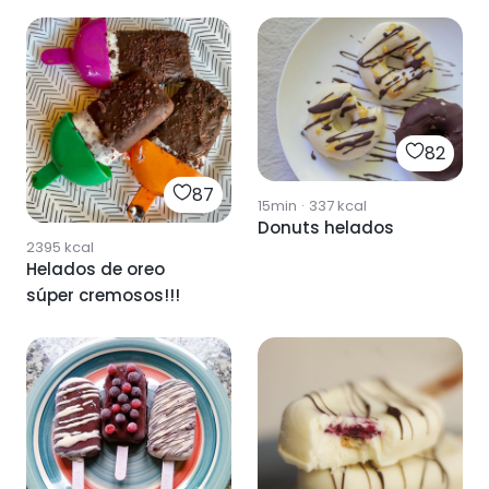
82
87
15min
·
337
kcal
Donuts helados
2395
kcal
Helados de oreo
súper cremosos!!!