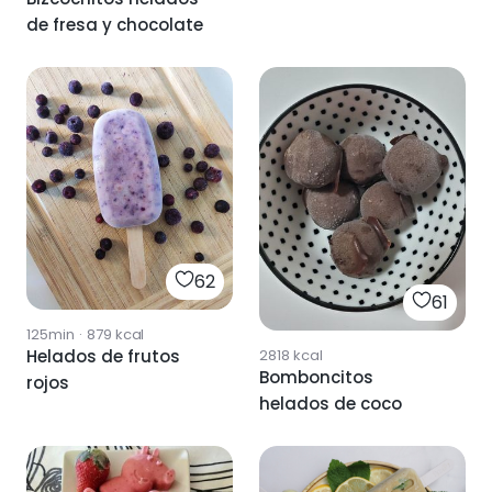
de fresa y chocolate
62
61
125min
·
879
kcal
2818
kcal
Helados de frutos
Bomboncitos
rojos
helados de coco