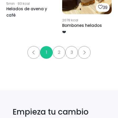
5min
·
93
kcal
39
Helados de avena y
café
2078
kcal
Bombones helados
❤️
1
2
3
Empieza tu cambio