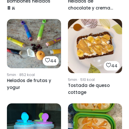
Bombones helados
Helados de
🍫🍌
chocolate y crema
de cacahuetes
44
44
5min
·
852
kcal
5min
·
510
kcal
Helados de frutas y
Tostada de queso
yogur
cottage