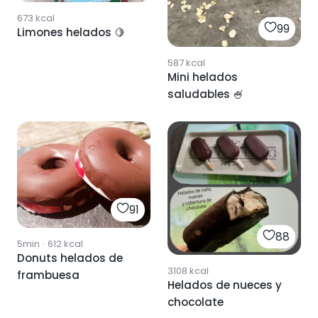
673
kcal
99
Limones helados 🍋
587
kcal
Mini helados
saludables 🍧
91
88
5min
·
612
kcal
Donuts helados de
3108
kcal
frambuesa
Helados de nueces y
chocolate