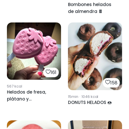
Bombones helados
de almendra 🍫
161
158
567
kcal
Helados de fresa,
15min
·
1046
kcal
plátano y
DONUTS HELADOS 🍩
mascarpone