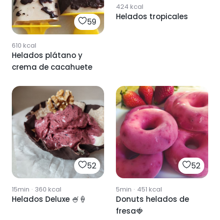
424
kcal
Helados tropicales
59
610
kcal
Helados plátano y
crema de cacahuete
52
52
15min
·
360
kcal
5min
·
451
kcal
Helados Deluxe 🍧🍦
Donuts helados de
fresa🍓