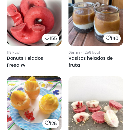
155
140
119
kcal
65min
·
1259
kcal
Donuts Helados
Vasitos helados de
Fresa 🍩
fruta
128