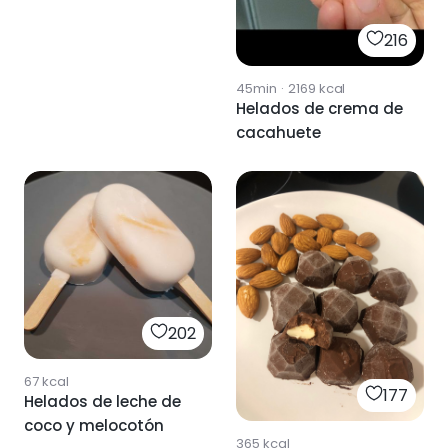
216
45min
·
2169
kcal
Helados de crema de
cacahuete
202
67
kcal
177
Helados de leche de
coco y melocotón
365
kcal