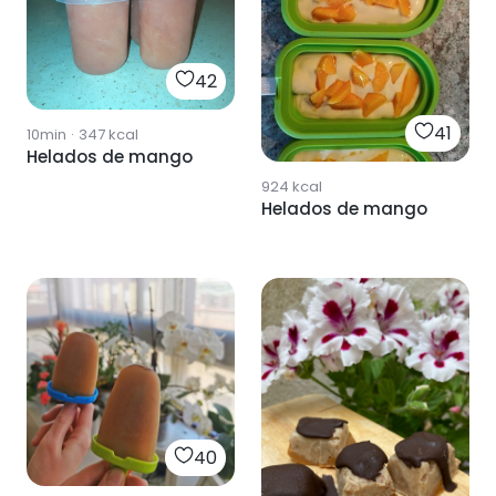
42
41
10min
·
347
kcal
Helados de mango
924
kcal
Helados de mango
40