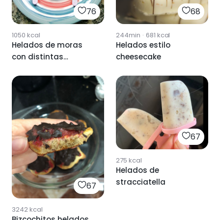
76
68
1050
kcal
244min
·
681
kcal
Helados de moras
Helados estilo
con distintas
cheesecake
coberturas
67
275
kcal
Helados de
stracciatella
67
3242
kcal
Bizcochitos helados