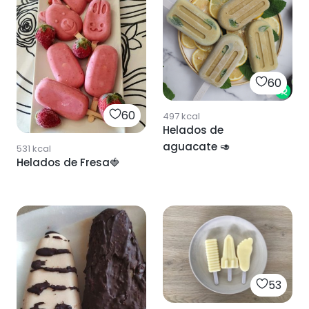
60
60
497
kcal
Helados de
aguacate 🥑
531
kcal
Helados de Fresa🍓
53