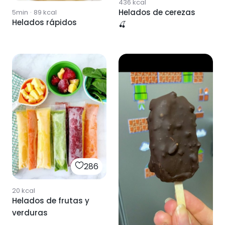
436
kcal
Helados de cerezas
5min
·
89
kcal
Helados rápidos
🍒
286
20
kcal
Helados de frutas y
verduras