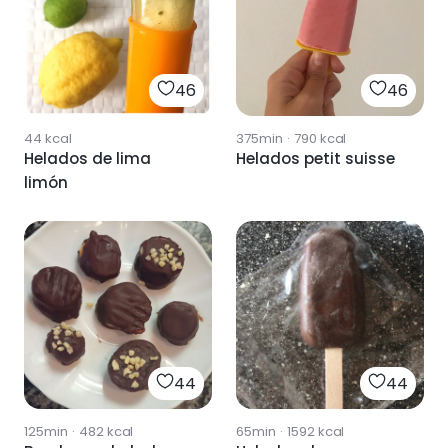
46
46
44
kcal
375min
·
790
kcal
Helados de lima
Helados petit suisse
limón
44
44
125min
·
482
kcal
65min
·
1592
kcal