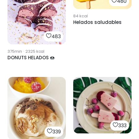
480
84
kcal
Helados saludables
483
375min
·
2325
kcal
DONUTS HELADOS 🍩
333
339