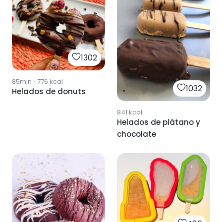
1302
85min
·
776
kcal
1032
Helados de donuts
841
kcal
Helados de plátano y
chocolate