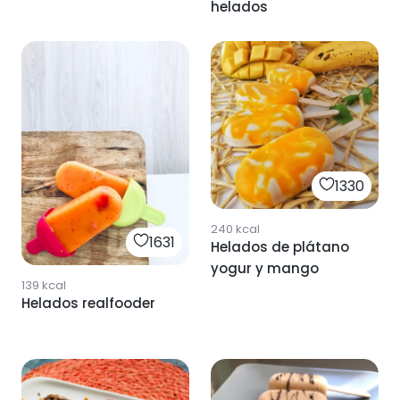
helados
1330
240
kcal
1631
Helados de plátano
yogur y mango
139
kcal
Helados realfooder