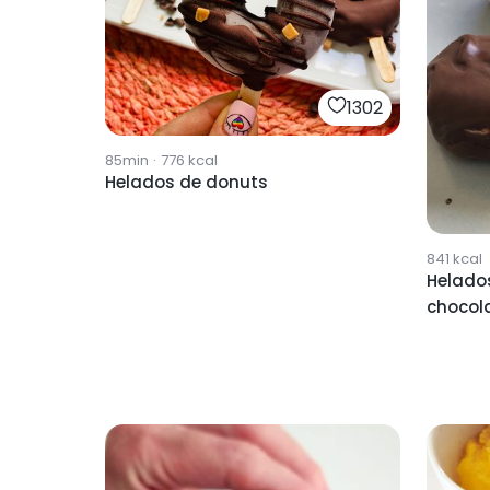
1302
85min
·
776
kcal
Helados de donuts
841
kcal
Helado
chocol