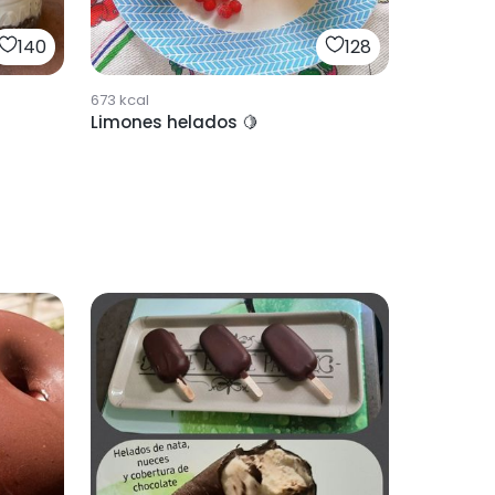
140
128
673
kcal
Limones helados 🍋