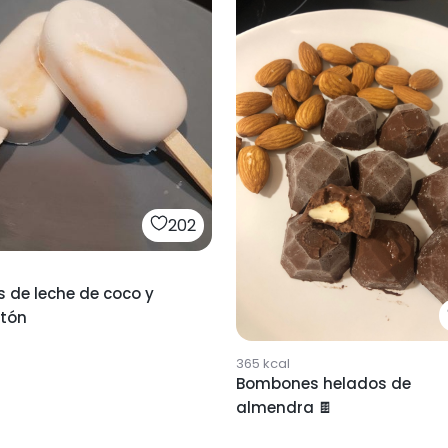
202
 de leche de coco y
tón
365
kcal
Bombones helados de
almendra 🍫