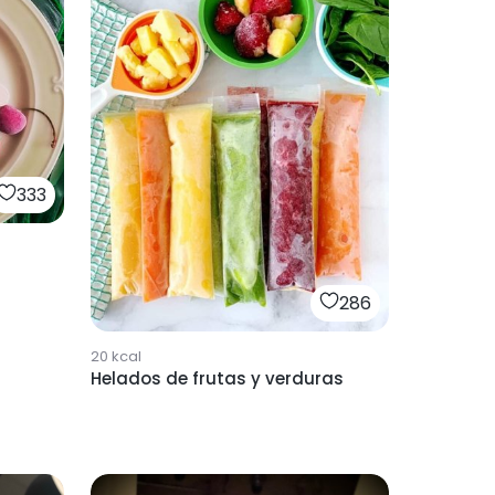
333
286
20
kcal
Helados de frutas y verduras