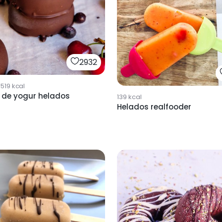
2932
1519
kcal
Donuts de yogur helados
139
kcal
Helados realfooder