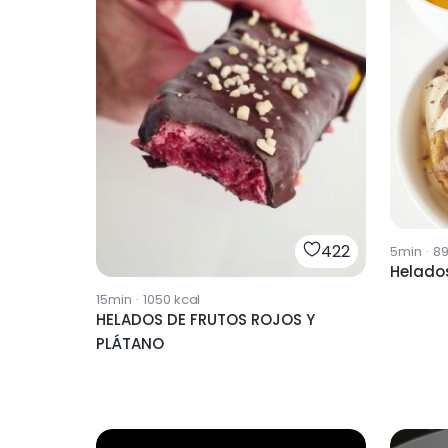
422
5min
·
8
Helado
15min
·
1050
kcal
HELADOS DE FRUTOS ROJOS Y
PLÁTANO