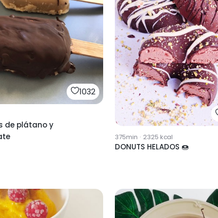
1032
s de plátano y
ate
375min
·
2325
kcal
DONUTS HELADOS 🍩