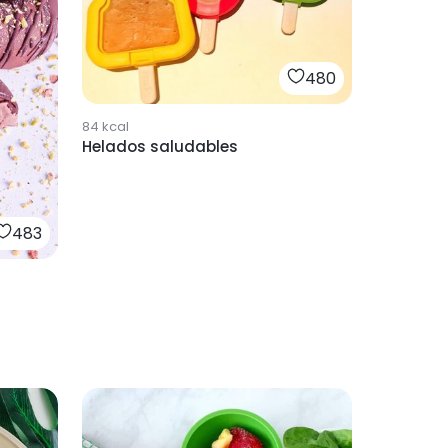
480
84
kcal
Helados saludables
483