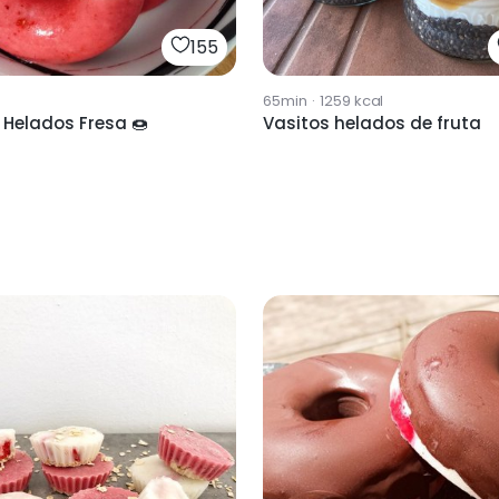
155
65min
·
1259
kcal
 Helados Fresa 🍩
Vasitos helados de fruta