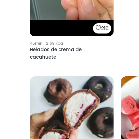
216
45min
·
2169
kcal
Helados de crema de
cacahuete