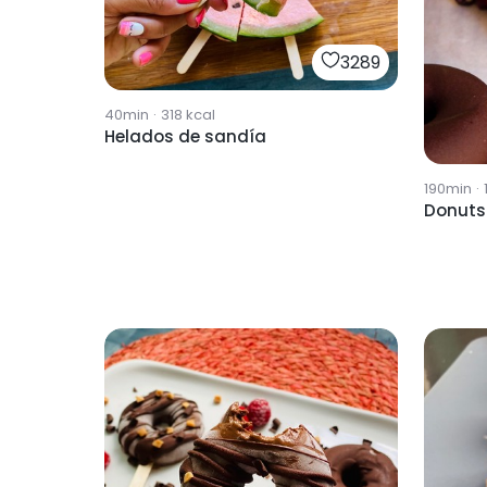
3289
40min
·
318
kcal
Helados de sandía
190min
·