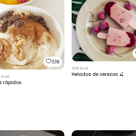
339
436
kcal
Helados de cerezas 🍒
9
kcal
s rápidos