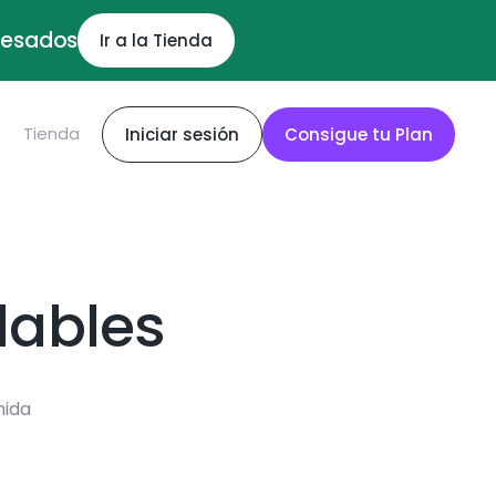
ocesados
Ir a la Tienda
S
Tienda
Iniciar sesión
Consigue tu Plan
dables
mida