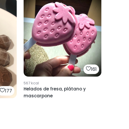
161
567
kcal
Helados de fresa, plátano y
177
mascarpone