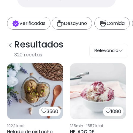
Verificadas
Desayuno
Comida
Resultados
Relevancia
320
recetas
3560
1080
1022
kcal
135min
·
1557
kcal
Helado de pistacho
HELADO DE