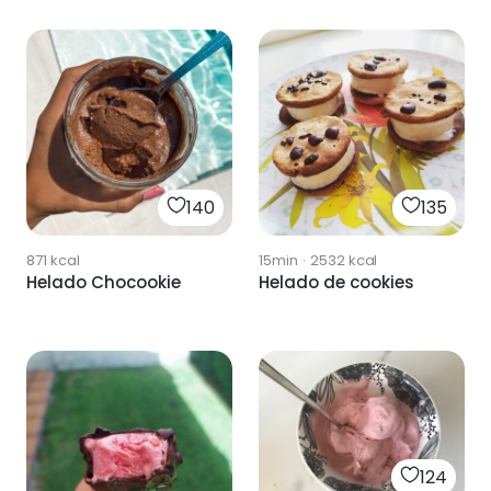
140
135
871
kcal
15min
·
2532
kcal
Helado Chocookie
Helado de cookies
124