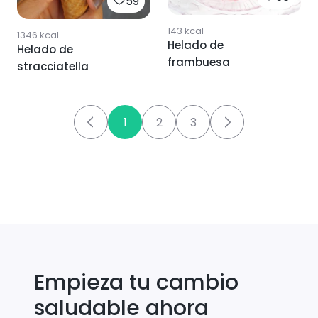
59
143
kcal
1346
kcal
Helado de
Helado de
frambuesa
stracciatella
1
2
3
Empieza tu cambio
saludable ahora