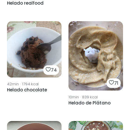
Helado realfood
74
71
42min
·
1794
kcal
Helado chocolate
10min
·
839
kcal
Helado de Plátano