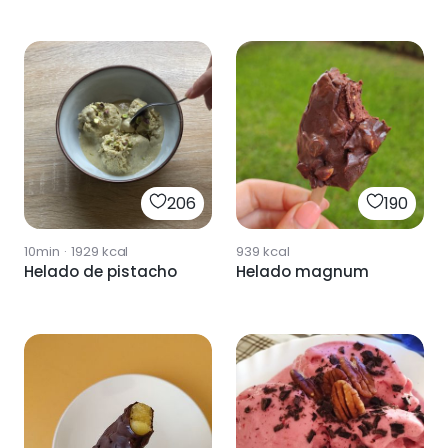
206
190
10min
·
1929
kcal
939
kcal
Helado de pistacho
Helado magnum