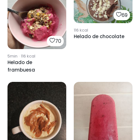
69
116
kcal
Helado de chocolate
70
5min
·
116
kcal
Helado de
frambuesa