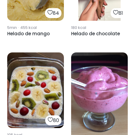
84
81
5min
·
455
kcal
180
kcal
Helado de mango
Helado de chocolate
80
105
kcal