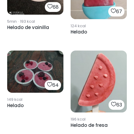
68
67
5min
·
193
kcal
124
kcal
Helado de vainilla
Helado
64
149
kcal
63
Helado
196
kcal
Helado de fresa