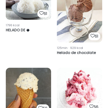
61
1796
kcal
HELADO DE 🥥
61
125min
·
929
kcal
Helado de chocolate
56