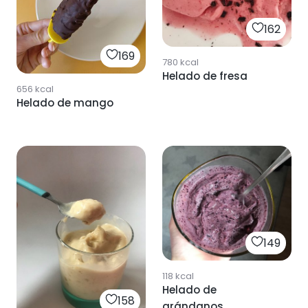
162
169
780
kcal
Helado de fresa
656
kcal
Helado de mango
149
118
kcal
Helado de
158
arándanos