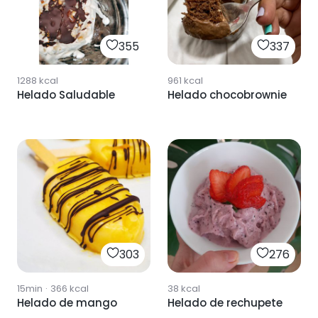
355
337
1288
kcal
961
kcal
Helado Saludable
Helado chocobrownie
303
276
15min
·
366
kcal
38
kcal
Helado de mango
Helado de rechupete