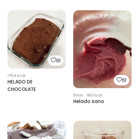
61
1754
kcal
61
HELADO DE
CHOCOLATE
5min
·
180
kcal
Helado sano