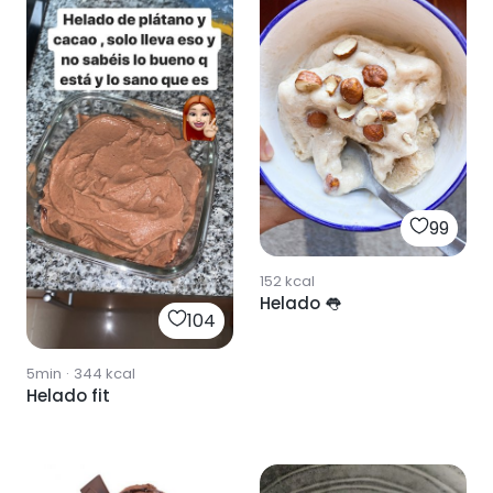
99
152
kcal
Helado 👅
104
5min
·
344
kcal
Helado fit