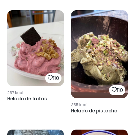
110
110
257
kcal
Helado de frutas
355
kcal
Helado de pistacho