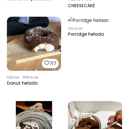
CHEESECAKE
423
135
kcal
Porridge helado
717
135min
·
899
kcal
Donut helado