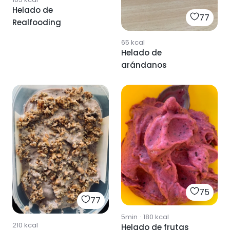
Helado de
77
Realfooding
65
kcal
Helado de
arándanos
75
77
5min
·
180
kcal
210
kcal
Helado de frutas