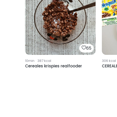
65
10min
·
387
kcal
306
kcal
Cereales krispies realfooder
CEREALE