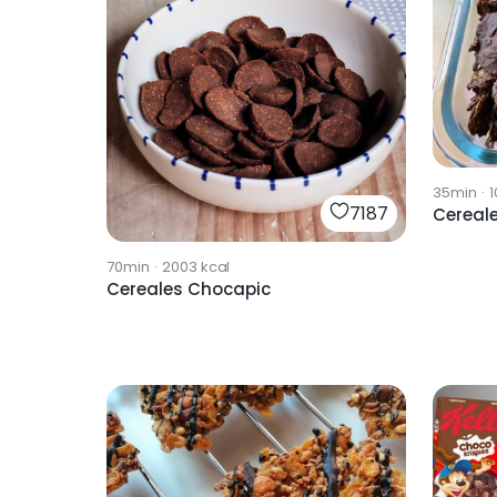
35min
·
1
7187
Cereal
70min
·
2003
kcal
Cereales Chocapic