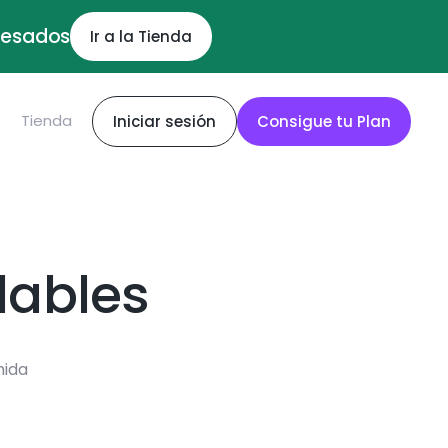
ocesados
Ir a la Tienda
S
Tienda
Iniciar sesión
Consigue tu Plan
dables
mida