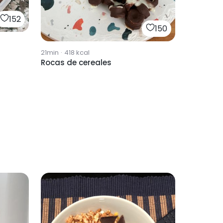
152
150
21min
·
418
kcal
Rocas de cereales