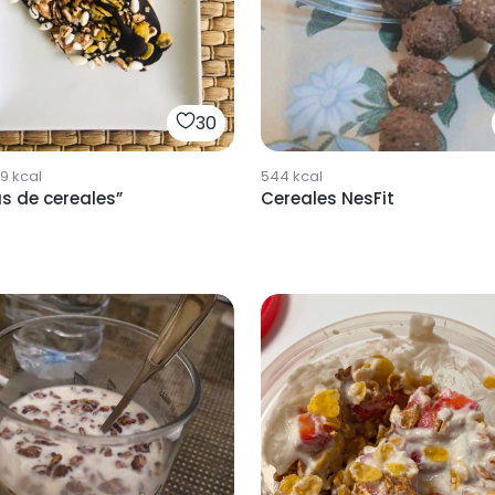
30
79
kcal
544
kcal
as de cereales”
Cereales NesFit