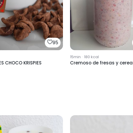
95
15min
·
180
kcal
ES CHOCO KRISPIES
Cremoso de fresas y cere