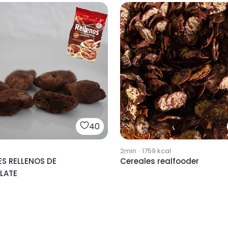
40
2min
·
1759
kcal
ES RELLENOS DE
Cereales realfooder
LATE