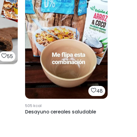
55
48
505
kcal
Desayuno cereales saludable