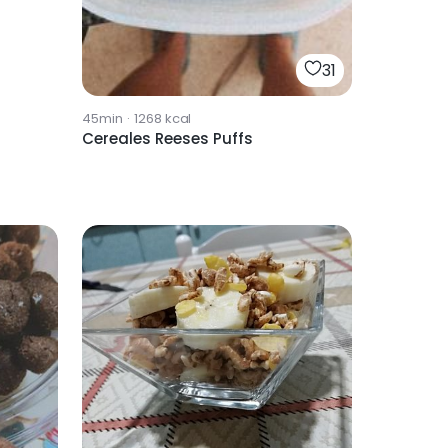
31
45min
·
1268
kcal
Cereales Reeses Puffs