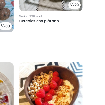
29
5min
·
328
kcal
Cereales con plátano
30