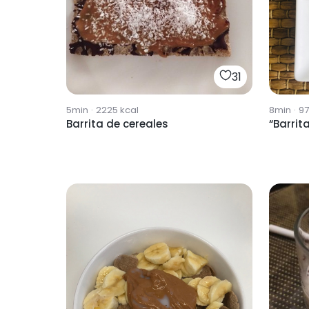
31
5min
·
2225
kcal
8min
·
9
Barrita de cereales
“Barrit