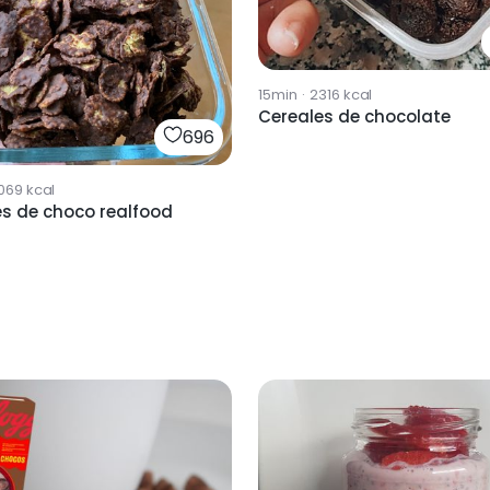
15min
·
2316
kcal
Cereales de chocolate
696
069
kcal
es de choco realfood