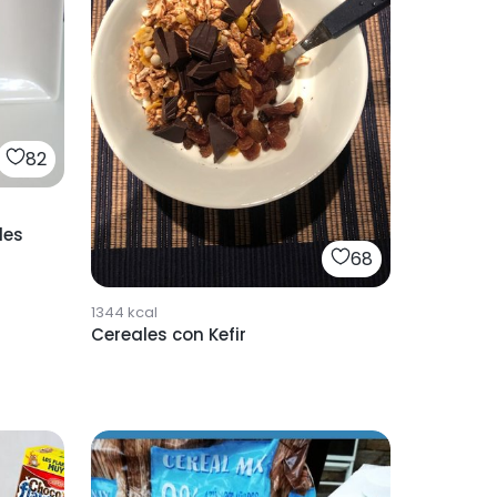
82
ales
68
1344
kcal
Cereales con Kefir