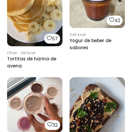
42
245
kcal
57
Yogur de beber de
sabores
17min
·
391
kcal
Tortitas de harina de
avena
32