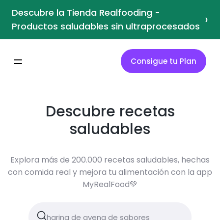
Descubre la Tienda Realfooding -
›
Productos saludables sin ultraprocesados
Consigue tu Plan
Descubre recetas
saludables
Explora más de 200.000 recetas saludables, hechas
con comida real y mejora tu alimentación con la app
MyRealFood💚