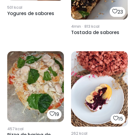
501
kcal
23
Yogures de sabores
4min
·
813
kcal
Tostada de sabores
19
15
457
kcal
262
kcal
Pizza de harina de