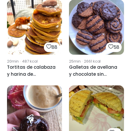
88
58
20min
·
487
kcal
25min
·
2661
kcal
Tortitas de calabaza
Galletas de avellana
y harina de
y chocolate sin
almendra .
harina ni
mantequilla