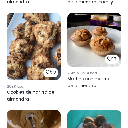
almendra
de almendra, coco y
avena
17
22
25min
·
1214
kcal
Muffins con harina
de almendra
2638
kcal
Cookies de harina de
almendra