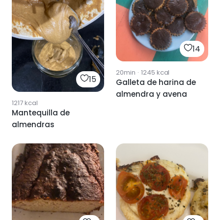
14
20min
·
1245
kcal
15
Galleta de harina de
almendra y avena
1217
kcal
Mantequilla de
almendras