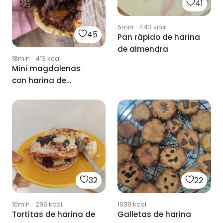
41
5min
·
443
kcal
45
Pan rápido de harina
de almendra
18min
·
413
kcal
Mini magdalenas
con harina de
almendra
32
22
10min
·
296
kcal
1639
kcal
Tortitas de harina de
Galletas de harina