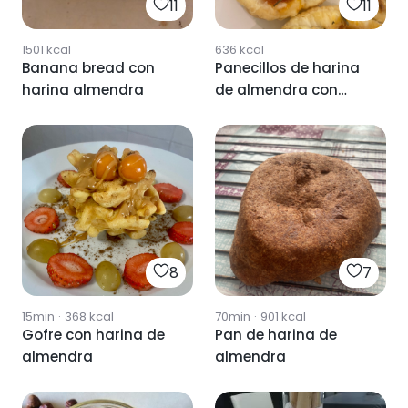
11
11
1501
kcal
636
kcal
Banana bread con
Panecillos de harina
harina almendra
de almendra con
mascarpone y tintes
8
7
15min
·
368
kcal
70min
·
901
kcal
Gofre con harina de
Pan de harina de
almendra
almendra