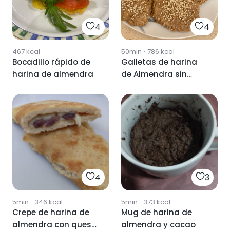
4
4
467
kcal
50min
·
786
kcal
Bocadillo rápido de
Galletas de harina
harina de almendra
de Almendra sin
azúcar.
4
3
5min
·
346
kcal
5min
·
373
kcal
Crepe de harina de
Mug de harina de
almendra con queso
almendra y cacao