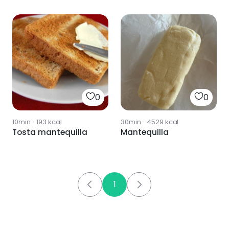
y anchoas
0
0
10min
·
193
kcal
30min
·
4529
kcal
Tosta mantequilla
Mantequilla
1