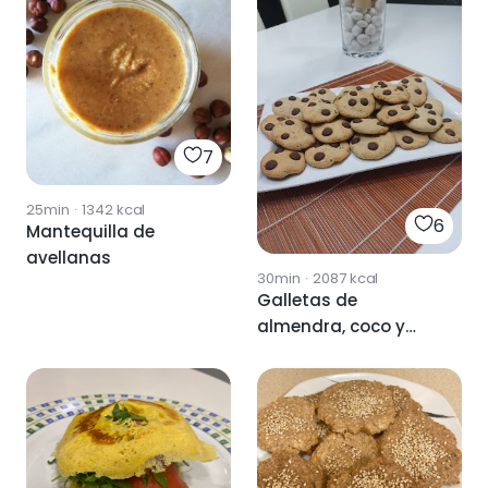
7
25min
·
1342
kcal
6
Mantequilla de
avellanas
30min
·
2087
kcal
Galletas de
almendra, coco y
harina de arroz